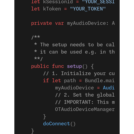
    let
 kSessionId 
=
 "YOUR_SESSION_ID"
    let
 kToken 
=
 "YOUR_TOKEN"
    private
 var
 myAudioDevice: AudioDe
    /**
     * The setup needs to be called in
     * it can be used e.g. in the .tas
     **/
    public
 func
 setup
() {
        // 1. Initialize your custom a
        if
 let
 path 
=
 Bundle.main.
path
            myAudioDevice 
=
 AudioDevic
            // 2. Set the global audio
            // IMPORTANT: This must be
            OTAudioDeviceManager.
setAu
        }
        doConnect
()
    }