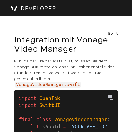
Swift
Integration mit Vonage
Video Manager
Nun, da der Treiber erstellt ist, müssen Sie dem
Vonage SDK mitteilen, dass Ihr Treiber anstelle des
Standardtreibers verwendet werden soll. Dies
geschieht in Ihrem
.
VonageVideoManager.swift
import
 OpenTok
import
 SwiftUI
final
 class
 VonageVideoManager
: 
NSObje
    let
 kAppId 
=
 "YOUR_APP_ID"