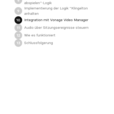
8
abspielen"-Logik
Implementierung der Logik "Klingelton
9
anhalten
Integration mit Vonage Video Manager
10
Audio über Sitzungsereignisse steuern
11
Wie es funktioniert
12
Schlussfolgerung
13