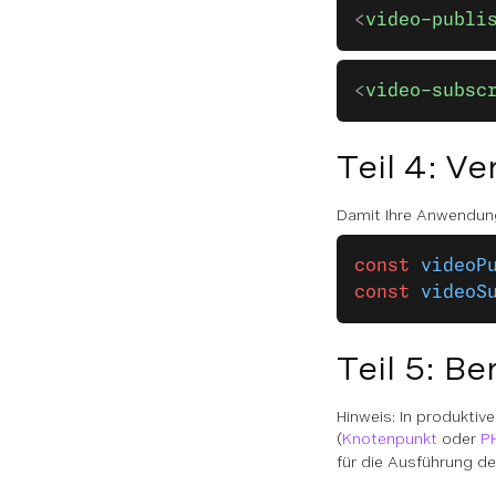
<
video-publi
<
video-subsc
Teil 4: V
Damit Ihre Anwendung
const
 videoP
const
 videoS
Teil 5: B
Hinweis: In produkti
(
Knotenpunkt
oder
P
für die Ausführung d