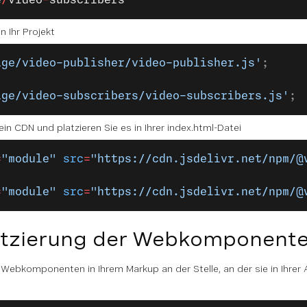
e
/
video
-
subscribers
n Ihr Projekt
age/video-publisher/video-publisher.js'
;
age/video-subscribers/video-subscribers.js'
;
n CDN und platzieren Sie es in Ihrer index.html-Datei
=
"module"
 src
=
"https://cdn.jsdelivr.net/npm/@
=
"module"
 src
=
"https://cdn.jsdelivr.net/npm/@
Platzierung der Webkomponent
e Webkomponenten in Ihrem Markup an der Stelle, an der sie in Ihre