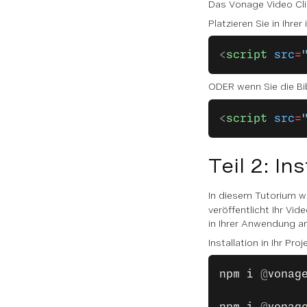
Das Vonage Video Cli
Platzieren Sie in Ihrer
<
script
 src
=
ODER wenn Sie die Bi
<
script
 src
=
Teil 2: I
In diesem Tutorium 
veröffentlicht Ihr V
in Ihrer Anwendung an
Installation in Ihr Proj
npm
 i
 @
vonag