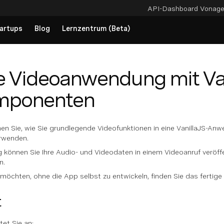
API-Dashboard
Vonag
artups
Blog
Lernzentrum (Beta)
e Videoanwendung mit Va
ponenten
rnen Sie, wie Sie grundlegende Videofunktionen in eine VanillaJS-A
rwenden.
können Sie Ihre Audio- und Videodaten in einem Videoanruf veröffe
n.
öchten, ohne die App selbst zu entwickeln, finden Sie das fertige
t
tet Sie an: