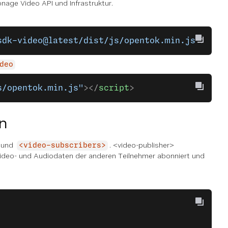
age Video API und Infrastruktur.
sdk-video@latest/dist/js/opentok.min.js"
></
sc
deo
s/opentok.min.js"
></
script
>
n
und
. <video-publisher>
<video-subscribers>
 Video- und Audiodaten der anderen Teilnehmer abonniert und