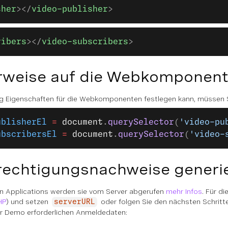
sher
></
video-publisher
>
ribers
></
video-subscribers
>
erweise auf die Webkomponent
 Eigenschaften für die Webkomponenten festlegen kann, müssen S
ublisherEl
 =
 document
.
querySelector
(
'video-pu
ubscribersEl
 =
 document
.
querySelector
(
'video-
erechtigungsnachweise generi
ven Applications werden sie vom Server abgerufen
mehr Infos
. Für d
HP
) und setzen
oder folgen Sie den nächsten Schritte
serverURL
er Demo erforderlichen Anmeldedaten: