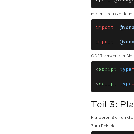
npm
 i
 @
vonag
Importieren Sie dann i
import
 '@von
import
 '@von
ODER verwenden Sie ei
<
script
 type
<
script
 type
Teil 3: 
Platzieren Sie nun di
Zum Beispiel: