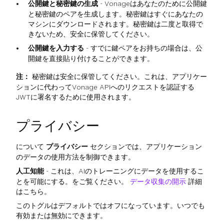
公開鍵と秘密鍵の生成
- Vonageはあなたのために公開鍵
と秘密鍵のペアを生成します。秘密鍵はすぐにあなたの
マシンにダウンロードされます。秘密鍵は二度と取得で
きないため、安全に保管してください。
公開鍵を入力する
- すでに鍵ペアをお持ちの場合は、公
開鍵を直接貼り付けることができます。
注：
秘密鍵は安全に保管してください。これは、アプリケー
ションに代わってVonage APIへのリクエストを認証する
JWTに署名するために使用されます。
プライバシー
について
プライバシー
セクションでは、アプリケーション
のデータの使用方法を制御できます。
人工知能
- これは、AIのトレーニングにデータを使用するこ
とを可能にする。をご覧ください。
データ収集の開示
詳細
はこちら。
このトグルはデフォルトではオフになっています。いつでも
有効または無効にできます。