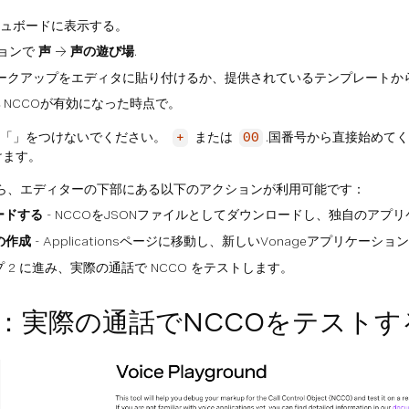
ュボードに表示する。
ョンで
声
→
声の遊び場
.
マークアップをエディタに貼り付けるか、提供されているテンプレートか
NCCOが有効になった時点で。
「」をつけないでください。
または
.国番号から直接始めて
+
00
けます。
たら、エディターの下部にある以下のアクションが利用可能です：
ードする
- NCCOをJSONファイルとしてダウンロードし、独自のア
の作成
- Applicationsページに移動し、新しいVonageアプリケーシ
プ 2 に進み、実際の通話で NCCO をテストします。
：実際の通話でNCCOをテストす