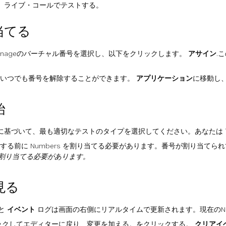
ら、ライブ・コールでテストする。
当てる
onageのバーチャル番号を選択し、以下をクリックします。
アサイン
.
いつでも番号を解除することができます。
アプリケーション
に移動し
始
Oに基づいて、最も適切なテストのタイプを選択してください。あなたは
する前に Numbers を割り当てる必要があります。番号が割り当て
割り当てる必要があります。
見る
と
イベント
ログは画面の右側にリアルタイムで更新されます。現在のN
ックしてエディターに戻り、変更を加える。をクリックする。
クリアイ