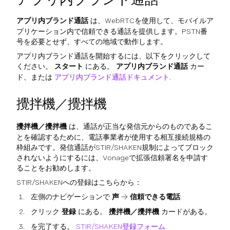
アプリ内ブランド通話
は、WebRTCを使用して、モバイルア
プリケーション内で信頼できる通話を提供します。PSTN番
号を必要とせず、すべての地域で動作します。
アプリ内ブランド通話を開始するには、以下をクリックして
ください。
スタート
にある。
アプリ内ブランド通話
カー
ド、または
アプリ内ブランド通話ドキュメント
.
攪拌機／攪拌機
攪拌機／攪拌機
は、通話が正当な発信元からのものであるこ
とを確認するために、電話事業者が使用する相互接続規格の
枠組みです。発信通話がSTIR/SHAKEN規制によってブロック
されないようにするには、Vonageで拡張信頼署名を申請す
ることをお勧めします。
STIR/SHAKENへの登録はこちらから：
左側のナビゲーションで
声
→
信頼できる電話
.
クリック
登録
にある。
攪拌機／攪拌機
カードがある。
を完了する。
STIR/SHAKEN登録フォーム
.