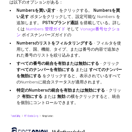
は以下のオプションがある：
Numbersを買い足す
- をクリックする。
Numbersを買
い足す
ボタンをクリックして、設定可能な Numbers を
追加します。
PSTNブランド通話
を搭載している。詳し
くは
Numbers 管理ガイド
そして
Vonage番号セクショ
ン
ボイスナンバーズガイドの
Numbersのリストをフィルタリングする
- フィルタを使
用して、国、機能、タイプ、または番号の内容で追加さ
れた番号のリストを絞り込みます。
すべての番号の統合を有効または無効にする
- クリック
すべてのナンバーを有効にする
または
すべてのナンバー
を無効にする
をクリックすると、表示されているすべて
のNumbersに統合ステータスが適用されます。
特定のNumbersの統合を有効または無効にする
- クリッ
ク
有効にする
または
無効
の横をクリックすると、統合
を個別にコントロールできます。