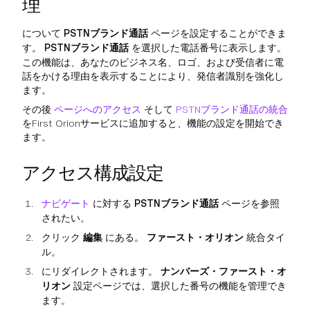
理
について
PSTNブランド通話
ページを設定することができま
す。
PSTNブランド通話
を選択した電話番号に表示します。
この機能は、あなたのビジネス名、ロゴ、および受信者に電
話をかける理由を表示することにより、発信者識別を強化し
ます。
その後
ページへのアクセス
そして
PSTNブランド通話の統合
をFirst Orionサービスに追加すると、機能の設定を開始でき
ます。
アクセス構成設定
ナビゲート
に対する
PSTNブランド通話
ページを参照
されたい。
クリック
編集
にある。
ファースト・オリオン
統合タイ
ル。
にリダイレクトされます。
ナンバーズ・ファースト・オ
リオン
設定ページでは、選択した番号の機能を管理でき
ます。