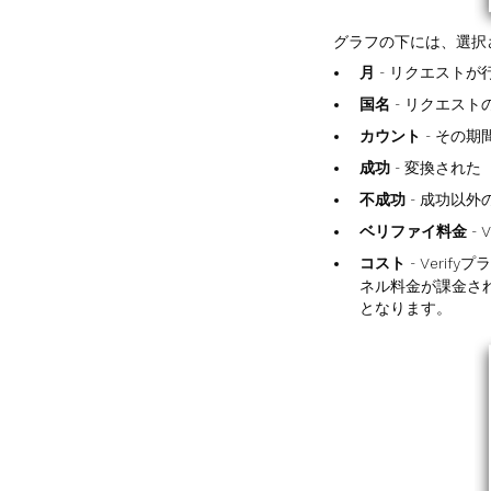
グラフの下には、選択
月
- リクエストが
国名
- リクエスト
カウント
- その
成功
- 変換され
不成功
- 成功以外
ベリファイ料金
-
コスト
- Ver
ネル料金が課金さ
となります。