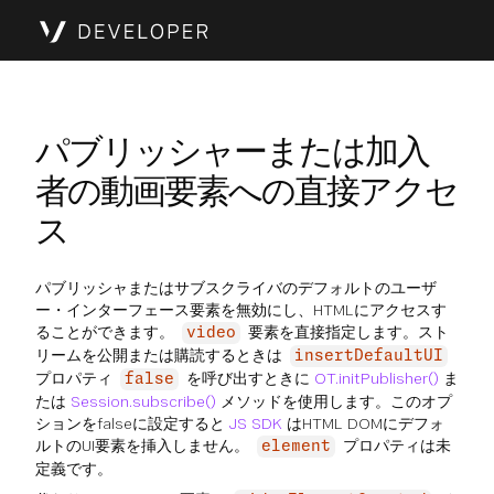
パブリッシャーまたは加入
者の動画要素への直接アクセ
ス
パブリッシャまたはサブスクライバのデフォルトのユーザ
ー・インターフェース要素を無効にし、HTMLにアクセスす
ることができます。
要素を直接指定します。スト
video
リームを公開または購読するときは
insertDefaultUI
プロパティ
を呼び出すときに
OT.initPublisher()
ま
false
たは
Session.subscribe()
メソッドを使用します。このオプ
ションをfalseに設定すると
JS SDK
はHTML DOMにデフォ
ルトのUI要素を挿入しません。
プロパティは未
element
定義です。