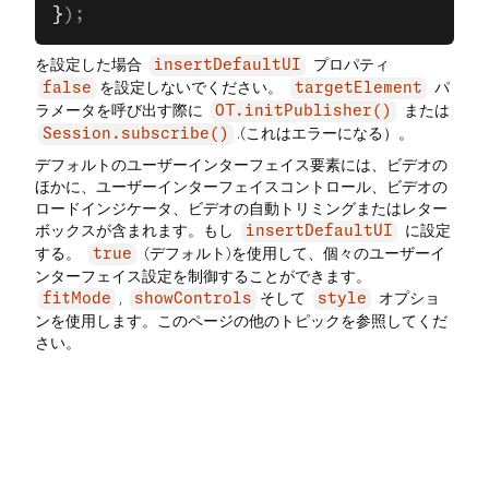
}
);
を設定した場合
プロパティ
insertDefaultUI
を設定しないでください。
パ
false
targetElement
ラメータを呼び出す際に
または
OT.initPublisher()
.(これはエラーになる）。
Session.subscribe()
デフォルトのユーザーインターフェイス要素には、ビデオの
ほかに、ユーザーインターフェイスコントロール、ビデオの
ロードインジケータ、ビデオの自動トリミングまたはレター
ボックスが含まれます。もし
に設定
insertDefaultUI
する。
(デフォルト)を使用して、個々のユーザーイ
true
ンターフェイス設定を制御することができます。
,
そして
オプショ
fitMode
showControls
style
ンを使用します。このページの他のトピックを参照してくだ
さい。