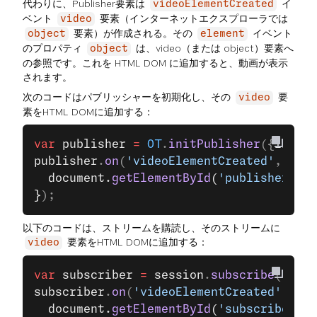
代わりに、Publisher要素は
イ
videoElementCreated
ベント
要素（インターネットエクスプローラでは
video
要素）が作成される。その
イベント
object
element
のプロパティ
は、video（または object）要素へ
object
の参照です。これを HTML DOM に追加すると、動画が表示
されます。
次のコードはパブリッシャーを初期化し、その
要
video
素をHTML DOMに追加する：
var
 publisher
 =
 OT
.
initPublisher
({
insert
publisher
.
on
(
'videoElementCreated'
, 
func
  document.
getElementById
(
'publisher-vid
}
);
以下のコードは、ストリームを購読し、そのストリームに
要素をHTML DOMに追加する：
video
var
 subscriber
 =
 session
.
subscribe
(
strea
subscriber
.
on
(
'videoElementCreated'
, 
fun
  document.
getElementById
(
'subscriber-vi