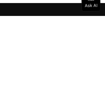
ドキュメンテーション
ドキュメンテーション
Vonage Business Cloud
Vonageコンタクトセンター
テクニカル・リファレンス
ドキュメンテーション
SDKとツール
コミュニティ
コミュニティ・ハブ
チーム
採用情報
ニュースレター