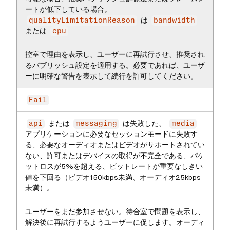
ートが低下している場合。
は
qualityLimitationReason
bandwidth
または
.
cpu
控室で理由を表示し、ユーザーに再試行させ、推奨され
るパブリッシュ設定を適用する。必要であれば、ユーザ
ーに明確な警告を表示して続行を許可してください。
Fail
または
は失敗した、
api
messaging
media
アプリケーションに必要なセッションモードに失敗す
る、必要なオーディオまたはビデオがサポートされてい
ない、許可またはデバイスの取得が不完全である、パケ
ットロスが5%を超える、ビットレートが重要なしきい
値を下回る（ビデオ150kbps未満、オーディオ25kbps
未満）。
ユーザーをまだ参加させない。待合室で問題を表示し、
解決後に再試行するようユーザーに促します。オーディ