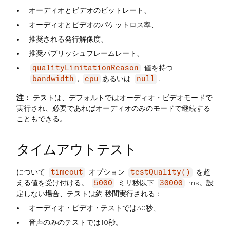
オーディオとビデオのビットレート、
オーディオとビデオのパケットロス率、
推奨される発行解像度、
推奨パブリッシュフレームレート、
値を持つ
qualityLimitationReason
,
あるいは
.
bandwidth
cpu
null
注：
テストは、デフォルトではオーディオ・ビデオモードで
実行され、必要であればオーディオのみのモードで継続する
こともできる。
タイムアウトテスト
について
オプション
を超
timeout
testQuality()
える値を受け付ける。
ミリ秒以下
ms。設
5000
30000
定しない場合、テストは約 秒間実行される：
オーディオ・ビデオ・テストでは30秒、
音声のみのテストでは10秒。