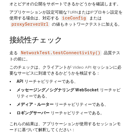
オとビデオの公開をサポートできるかどうかを確認します。
アプリケーションが設定可能なTURNまたはIPプロキシ設定を
使用する場合は、対応する
または
iceConfig
の値もネットワークテストに加える。
proxyServerUrl
接続性チェック
走る
品質テス
NetworkTest.testConnectivity()
トの前に。
このチェックは、クライアントが Video API セッションに必
要なサービスに到達できるかどうかを検証する：
API
リーチャビリティーである、
メッセージング／シグナリング WebSocket
リーチャビ
リティーである、
メディア・ルーター
リーチャビリティーである、
ロギングサーバー
リーチャビリティーである。
これらの結果は、アプリケーションが使用するセッションモ
ードに基づいて解釈してください：