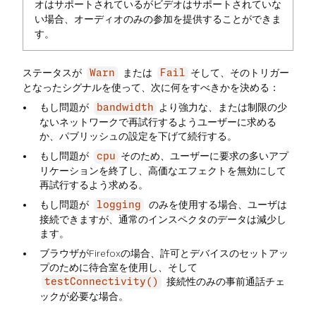
オはサポートされているがビデオはサポートされていな
い場合、オーディオのみの参加を提供することができま
す。
ステータスが
または
そして、そのトリガー
Warn
Fail
となったシグナルを使って、次に何をすべきかを決める：
もし問題が
より強力な、または制限の少
bandwidth
ないネットワークで再試行するようユーザーに求める
か、パブリッシュの設定を下げて続行する。
もし問題が
そのため、ユーザーに要求の多いアプ
cpu
リケーションを終了し、高価なエフェクトを無効にして
再試行するよう求める。
もし問題が
のみを使用する場合、ユーザは
logging
接続できますが、通常のインスペクタのデータは減少し
ます。
ブラウザがFirefoxの場合、許可とデバイスのセットアッ
プのために待合室を使用し、そして
接続性のみの事前通話チェ
testConnectivity()
ックが必要な場合。