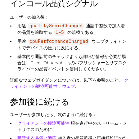
インコール品質シグナル
ユーザーの加入後：
用途
通話中整数で加入者
qualityScoreChanged
の品質を追跡する
の規模である、
1-5
用途
ウェブクライアン
cpuPerformanceChanged
トでデバイスの圧力に反応する、
基本的な通話前のチェックよりも詳細な情報が必要な場
合は、Client Observabilityのパブリッシャーとサブスク
ライバーの品質イベントを使用してください。
詳細なウェブガイダンスについては、以下を参照のこと。
ク
ライアントの観測可能性：ウェブ
.
参加後に続ける
ユーザーが参加したら、次のように続ける：
クライアントの観測可能性
現在進行中のストリーム・メ
トリクスのために、
購読する品質と適応
加入者の品質監視と再接続処理のた