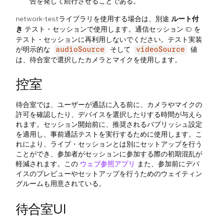
告を発して続行させることである。
network-testライブラリを使用する場合は、別途
ルート付
き
テスト・セッションで使用します。通信セッション ID を
テスト・セッションに再利用しないでください。テスト実装
が明示的な
そして
値
audioSource
videoSource
は、待合室で選択したカメラとマイクを使用します。
控室
待合室では、ユーザーが通話に入る前に、カメラやマイクの
許可を確認したり、デバイスを選択したりする時間が与えら
れます。セッション開始前に、推奨されるパブリッシュ設定
を適用し、事前通話テストを実行するために使用します。こ
れにより、ライブ・セッションとは別にセットアップを行う
ことができ、参加者がセッションに参加する際の初期混乱が
軽減されます。この
ウェブ参照アプリ
また、参加前にデバ
イスのプレビューやセットアップを行うためのウェイティン
グルームも用意されている。
待合室UI