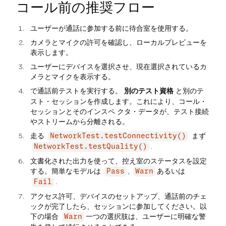
コール前の推奨フロー
ユーザーが通話に参加する前に待合室を使用する。
カメラとマイクの許可を確認し、ローカルプレビューを
表示します。
ユーザーにデバイスを選択させ、現在選択されているカ
メラとマイクを表示する。
で通話前テストを実行する。
別のテスト資格
と別のテ
スト・セッションを作成します。これにより、コール・
セッションとそのインスペ クタ・データが、テスト接続
やストリームから分離される。
走る
まず
NetworkTest.testConnectivity()
.
NetworkTest.testQuality()
文書化された出力を使って、控え室のステータスを設定
する。簡単なモデルは
,
あるいは
Pass
Warn
.
Fail
アクセス許可、デバイスのセットアップ、通話前のチェ
ックが完了したら、セッションに参加してください。以
下の場合
一つの選択肢は、ユーザーに明確な警
Warn