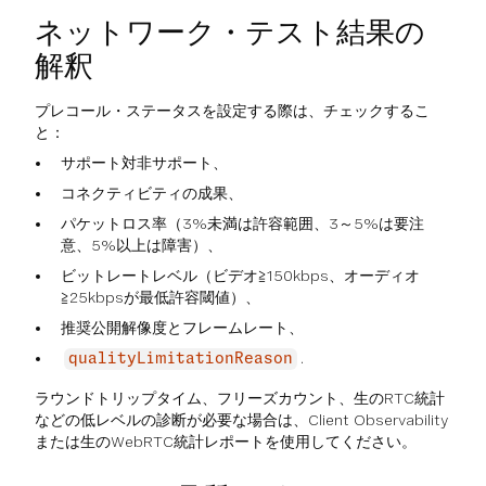
ネットワーク・テスト結果の
解釈
プレコール・ステータスを設定する際は、チェックするこ
と：
サポート対非サポート、
コネクティビティの成果、
パケットロス率（3%未満は許容範囲、3～5%は要注
意、5%以上は障害）、
ビットレートレベル（ビデオ≧150kbps、オーディオ
≧25kbpsが最低許容閾値）、
推奨公開解像度とフレームレート、
.
qualityLimitationReason
ラウンドトリップタイム、フリーズカウント、生のRTC統計
などの低レベルの診断が必要な場合は、Client Observability
または生のWebRTC統計レポートを使用してください。