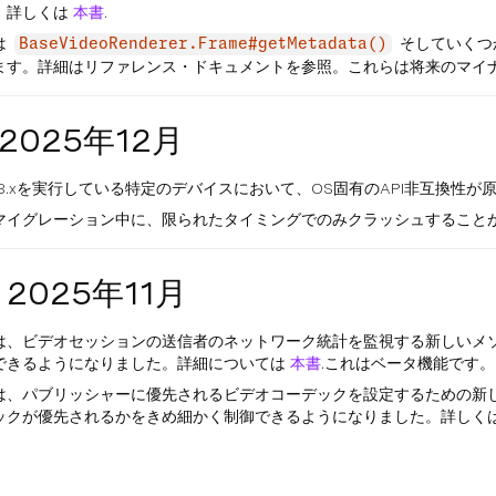
。詳しくは
本書
.
は
そしていくつ
BaseVideoRenderer.Frame#getMetadata()
ます。詳細はリファレンス・ドキュメントを参照。これらは将来のマイ
— 2025年12月
.xおよび8.xを実行している特定のデバイスにおいて、OS固有のAPI非互
マイグレーション中に、限られたタイミングでのみクラッシュすること
— 2025年11月
は、ビデオセッションの送信者のネットワーク統計を監視する新しいメ
できるようになりました。詳細については
本書
.これはベータ機能です。
は、パブリッシャーに優先されるビデオコーデックを設定するための新
ックが優先されるかをきめ細かく制御できるようになりました。詳しく