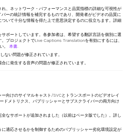
され、ネットワーク・パフォーマンスと品質指標の詳細な可視性が
ライバーの統計情報を補完するものであり、開発者がビデオの品質に
について十分な情報を得た上で意思決定するのに役立ちます。詳細
をサポートしています。各参加者は、希望する翻訳言語を個別に選
ェクトでLive Captions Translationを有効にするには、
さい。
本書
.
スが動作しない問題が修正されています。
場合に発生する音声の問題が修正されています。
ー向けのサイマルキャスト/SVCとトランスポートのビデオレイ
コードメトリクス、パブリッシャーとサブスクライバーの両方向け
完全なサポートが追加されました（以前はベータ版でした）。詳し
うに適応させるかを制御するためのパブリッシャー劣化環境設定が