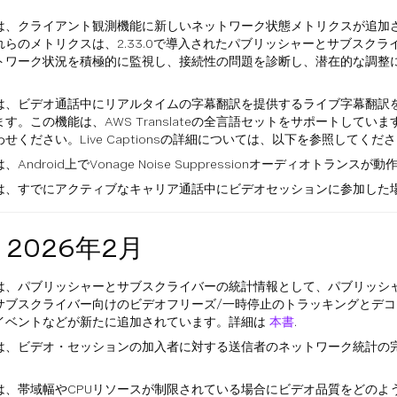
は、クライアント観測機能に新しいネットワーク状態メトリクスが追加
れらのメトリクスは、2.33.0で導入されたパブリッシャーとサブスク
トワーク状況を積極的に監視し、接続性の問題を診断し、潜在的な調整
は、ビデオ通話中にリアルタイムの字幕翻訳を提供するライブ字幕翻訳
。この機能は、AWS Translateの全言語セットをサポートしています。プロジ
せください。Live Captionsの詳細については、以下を参照してくだ
Android上でVonage Noise Suppressionオーディオトラン
は、すでにアクティブなキャリア通話中にビデオセッションに参加した
— 2026年2月
は、パブリッシャーとサブスクライバーの統計情報として、パブリッシャ
サブスクライバー向けのビデオフリーズ/一時停止のトラッキングとデ
イベントなどが新たに追加されています。詳細は
本書
.
は、ビデオ・セッションの加入者に対する送信者のネットワーク統計の
は、帯域幅やCPUリソースが制限されている場合にビデオ品質をどのよ