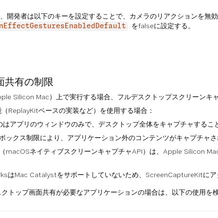
17.4では、開発者は以下のキーを設定することで、カメラのリアクションを
をfalseに設定する。
nEffectGesturesEnabledDefault
画面共有の制限
（Apple Silicon Mac）上で実行する場合、フルデスクトップスクリ
（ReplayKitベースの実装など）を使用する場合：
のはアプリのウィンドウのみで、デスクトップ全体をキャプチャするこ
のサンドボックス制限により、アプリケーション外のコンテンツがキャプチャ
reKit（macOSネイティブスクリーンキャプチャAPI）は、Apple Sil
worksはMac Catalystをサポートしていないため、ScreenCaptureK
デスクトップ画面共有が必要なアプリケーションの場合は、以下の使用を