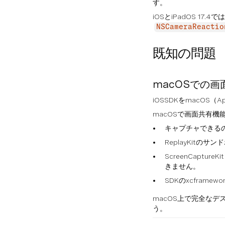
す。
iOSとiPadOS 
NSCameraReactio
既知の問題
macOSでの
iOSSDKをmacOS
macOSで画面共有機能
キャプチャできる
ReplayKit
ScreenCaptu
きません。
SDKのxcframe
macOS上で完全な
う。