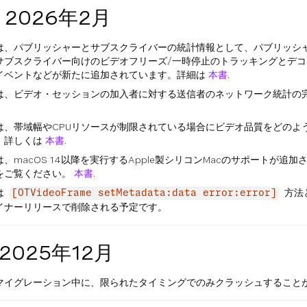
— 2026年2月
は、パブリッシャーとサブスクライバーの統計情報として、パブリッシャ
サブスクライバー向けのビデオフリーズ/一時停止のトラッキングとデ
イベントなどが新たに追加されています。詳細は
本書
.
は、ビデオ・セッションの加入者に対する送信者のネットワーク統計の
は、帯域幅やCPUリソースが制限されている場合にビデオ品質をどのよ
。詳しくは
本書
.
、macOS 14以降を実行するApple製シリコンMacのサポートが
をご覧ください。
本書
.
は
方法
[OTVideoFrame setMetadata:data error:error]
イナーリリースで削除される予定です。
— 2025年12月
マイグレーション中に、限られたタイミングでのみクラッシュすること