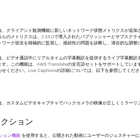
は、クライアント観測機能に新しいネットワーク状態メトリクスが追加
れらのメトリクスは、2.33.0で導入されたパブリッシャーとサブスク
トワーク状況を積極的に監視し、接続性の問題を診断し、潜在的な調整
は、ビデオ通話中にリアルタイムの字幕翻訳を提供するライブ字幕翻訳
。この機能は、AWS Translateの全言語セットをサポートしています。プロジ
せください。Live Captionsの詳細については、以下を参照してくだ
は、カスタムビデオキャプチャでバックカメラの映像が正しくミラーリ
アクション
クション機能
を使用すると、公開された動画にユーザーのジェスチャーに