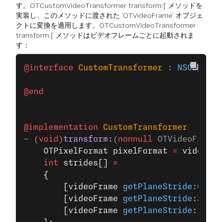
す。OTCustomVideoTransformer transform:]` メソッドを
実装し、このメソッドに渡された `OTVideoFrame` オブジェ
クトに変換を適用します。OTCustomVideoTransformer
transform:]` メソッドはビデオフレームごとに起動されま
す：
@interface
 CustomTransformer
 : 
NSObject
 
@end
@implementation
 CustomTransformer
- (
void
)
transform:
(
nonnull
 OTVideoFrame 
    OTPixelFormat pixelFormat 
=
 videoFra
    int
 strides[] 
=
    {
        [videoFrame 
getPlaneStride:0
],
        [videoFrame 
getPlaneStride:2
],
        [videoFrame 
getPlaneStride:1
]