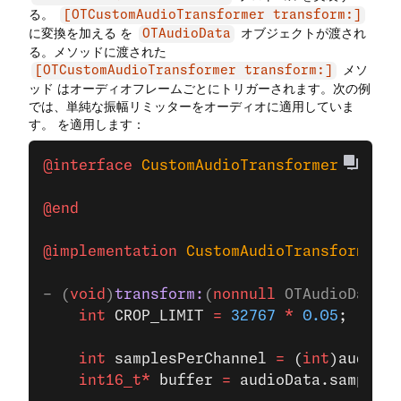
る。
[OTCustomAudioTransformer transform:]
に変換を加える を
オブジェクトが渡され
OTAudioData
る。メソッドに渡された
メソ
[OTCustomAudioTransformer transform:]
ッド はオーディオフレームごとにトリガーされます。次の例
では、単純な振幅リミッターをオーディオに適用していま
す。 を適用します：
@interface
 CustomAudioTransformer
 : 
NSOb
@end
@implementation
 CustomAudioTransformer
- (
void
)
transform:
(
nonnull
 OTAudioData 
*
    int
 CROP_LIMIT 
=
 32767
 *
 0.05
;
    int
 samplesPerChannel 
=
 (
int
)audioDa
    int16_t*
 buffer 
=
 audioData.sampleBu