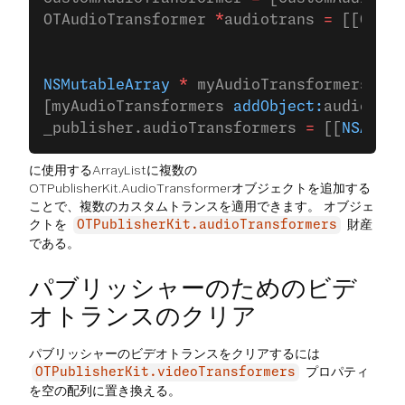
OTAudioTransformer 
*
audiotrans 
=
 [[OTAud
                                        
NSMutableArray
 *
 myAudioTransformers 
=
 [
[myAudioTransformers 
addObject:
audiotran
_publisher.audioTransformers 
=
 [[
NSArray
に使用するArrayListに複数の
OTPublisherKit.AudioTransformerオブジェクトを追加する
ことで、複数のカスタムトランスを適用できます。 オブジェ
クトを
財産
OTPublisherKit.audioTransformers
である。
パブリッシャーのためのビデ
オトランスのクリア
パブリッシャーのビデオトランスをクリアするには
プロパティ
OTPublisherKit.videoTransformers
を空の配列に置き換える。