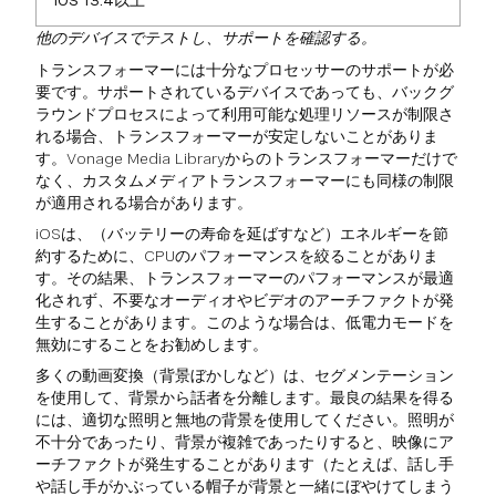
iOS 13.4以上
他のデバイスでテストし、サポートを確認する。
トランスフォーマーには十分なプロセッサーのサポートが必
要です。サポートされているデバイスであっても、バックグ
ラウンドプロセスによって利用可能な処理リソースが制限さ
れる場合、トランスフォーマーが安定しないことがありま
す。Vonage Media Libraryからのトランスフォーマーだけで
なく、カスタムメディアトランスフォーマーにも同様の制限
が適用される場合があります。
iOSは、（バッテリーの寿命を延ばすなど）エネルギーを節
約するために、CPUのパフォーマンスを絞ることがありま
す。その結果、トランスフォーマーのパフォーマンスが最適
化されず、不要なオーディオやビデオのアーチファクトが発
生することがあります。このような場合は、低電力モードを
無効にすることをお勧めします。
多くの動画変換（背景ぼかしなど）は、セグメンテーション
を使用して、背景から話者を分離します。最良の結果を得る
には、適切な照明と無地の背景を使用してください。照明が
不十分であったり、背景が複雑であったりすると、映像にア
ーチファクトが発生することがあります（たとえば、話し手
や話し手がかぶっている帽子が背景と一緒にぼやけてしまう