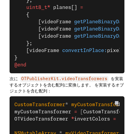
    };
    uint8_t*
 planes[] 
=
    {
        [videoFrame 
getPlaneBinaryData:0
        [videoFrame 
getPlaneBinaryData:2
        [videoFrame 
getPlaneBinaryData:1
    };
    [videoFrame 
convertInPlace:
pixelForm
}
@end
次に
を実装
OTPublisherKit.videoTransformers
するオブジェクトを含む配列に変換します。 を実装するオブ
ジェクトを含む配列：
CustomTransformer
* 
myCustomTransformer
;
myCustomTransformer
 =
 [
CustomTransformer
OTVideoTransformer
 *
invertColors
 =
 [[
OTV
NSMutableArray
 * 
myVideoTransformers
 =
 [