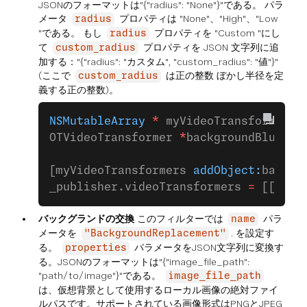
JSONのフォーマットは"{"radius": "None"}"である。 パラ
メータ
プロパティは "None"、"High"、"Low
radius
"である。 もし
プロパティを "Custom "にし
radius
て
プロパティを JSON 文字列に追
custom_radius
加する："{"radius": "カスタム", "custom_radius": "値"}"
(ここで
は正の整数 ぼかし半径を定
custom_radius
義する正の整数)。
NSMutableArray
 *
 myVideoTransformers 
OTVideoTransformer 
*
backgroundBlur 
=
 
                                     
[myVideoTransformers 
addObject:
backgr
_publisher.videoTransformers 
=
 [[
NSAr
バックグランドの交換
このフィルターでは
パラ
name
メータを
. を設定す
"BackgroundReplacement"
る。
パラメータをJSON文字列に変換す
properties
る。JSONのフォーマットは"{"image_file_path":
"path/to/image"}"である。
image_file_path
は、仮想背景として使用するローカル画像の絶対ファイ
ルパスです。サポートされている画像形式はPNGとJPEG