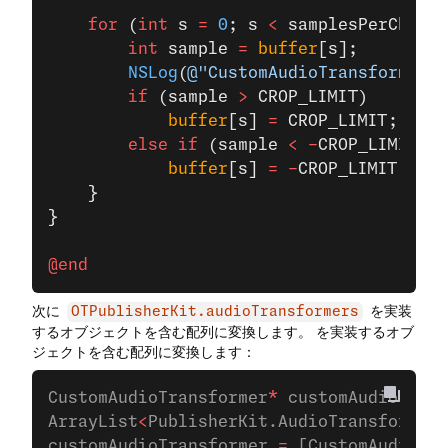
    for
 (
int
 s 
=
 0
; s 
<
 samplesPerChanne
        int
 sample 
=
 buffer
[s];
        NSLog
(
@"CustomAudioTransformer. 
        if
 (sample 
>
 CROP_LIMIT)
            buffer
[s] 
=
 CROP_LIMIT;
        else
 if
 (sample 
<
 -
CROP_LIMIT)
            buffer
[s] 
=
 -
CROP_LIMIT;
    }
}
@end
次に
を実装
OTPublisherKit.audioTransformers
するオブジェクトを含む配列に変換します。 を実装するオブ
ジェクトを含む配列に変換します：
CustomAudioTransformer
*
 customAudioTrans
ArrayList
<
PublisherKit.AudioTransformer
>
customAudioTransformer 
=
 [CustomAudioTra