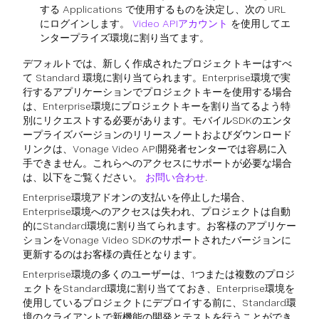
する Applications で使用するものを決定し、次の URL
にログインします。
Video APIアカウント
を使用してエ
ンタープライズ環境に割り当てます。
デフォルトでは、新しく作成されたプロジェクトキーはすべ
て Standard 環境に割り当てられます。Enterprise環境で実
行するアプリケーションでプロジェクトキーを使用する場合
は、Enterprise環境にプロジェクトキーを割り当てるよう特
別にリクエストする必要があります。モバイルSDKのエンタ
ープライズバージョンのリリースノートおよびダウンロード
リンクは、Vonage Video API開発者センターでは容易に入
手できません。これらへのアクセスにサポートが必要な場合
は、以下をご覧ください。
お問い合わせ
.
Enterprise環境アドオンの支払いを停止した場合、
Enterprise環境へのアクセスは失われ、プロジェクトは自動
的にStandard環境に割り当てられます。お客様のアプリケー
ションをVonage Video SDKのサポートされたバージョンに
更新するのはお客様の責任となります。
Enterprise環境の多くのユーザーは、1つまたは複数のプロジ
ェクトをStandard環境に割り当てておき、Enterprise環境を
使用しているプロジェクトにデプロイする前に、Standard環
境のクライアントで新機能の開発とテストを行うことができ