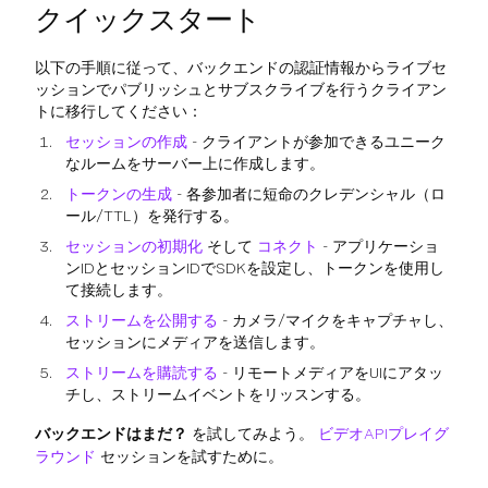
クイックスタート
以下の手順に従って、バックエンドの認証情報からライブセ
ッションでパブリッシュとサブスクライブを行うクライアン
トに移行してください：
セッションの作成
- クライアントが参加できるユニーク
なルームをサーバー上に作成します。
トークンの生成
- 各参加者に短命のクレデンシャル（ロ
ール/TTL）を発行する。
セッションの初期化
そして
コネクト
- アプリケーショ
ンIDとセッションIDでSDKを設定し、トークンを使用し
て接続します。
ストリームを公開する
- カメラ/マイクをキャプチャし、
セッションにメディアを送信します。
ストリームを購読する
- リモートメディアをUIにアタッ
チし、ストリームイベントをリッスンする。
バックエンドはまだ？
を試してみよう。
ビデオAPIプレイグ
ラウンド
セッションを試すために。