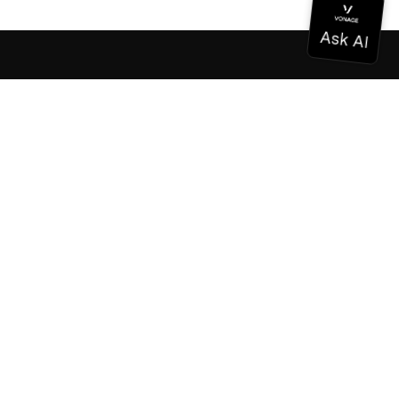
ドキュメンテーション
ドキュメンテーション
Vonage Business Cloud
Vonageコンタクトセンター
テクニカル・リファレンス
ドキュメンテーション
SDKとツール
コミュニティ
コミュニティ・ハブ
チーム
採用情報
ニュースレター