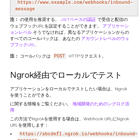
https://www.example.com/webhooks/inbound-
message
注：
の使用を推奨する。
JWTベースの認証
で受信と配信の
ウェブフックURLを設定することができます。
アプリケーシ
ョンレベル
.そうでなければ、異なるアプリケーションからの
すべてのコールバックは、あなたの
アカウントレベルのウェ
ブフックURL
.
注：
コールバックは
HTTPリクエスト。
POST
Ngrok経由でローカルでテスト
アプリケーションをローカルでテストしたい場合は、Ngrok
を使うことができる。
に関する情報をご覧ください。
地域開発のためのングロク活
用
この方法でNgrokを使用する場合は、Webhook URLにNgrok
URLを使用します：
https://abcdef1.ngrok.io/webhooks/inbound-