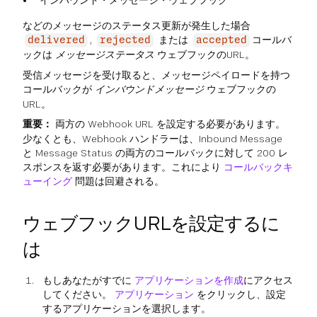
インバウンド・メッセージ・ウェブフック
などのメッセージのステータス更新が発生した場合
,
または
コールバ
delivered
rejected
accepted
ックは
メッセージステータス
ウェブフックのURL。
受信メッセージを受け取ると、メッセージペイロードを持つ
コールバックが
インバウンドメッセージ
ウェブフックの
URL。
重要：
両方の Webhook URL を設定する必要があります。
少なくとも、Webhook ハンドラーは、Inbound Message
と Message Status の両方のコールバックに対して 200 レ
スポンスを返す必要があります。これにより
コールバックキ
ューイング
問題は回避される。
ウェブフックURLを設定するに
は
もしあなたがすでに
アプリケーションを作成
にアクセス
してください。
アプリケーション
をクリックし、設定
するアプリケーションを選択します。