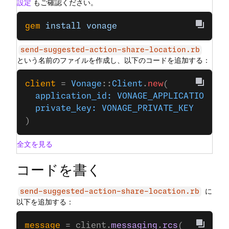
設定
もご確認ください。
gem
 install
 vonage
send-suggested-action-share-location.rb
という名前のファイルを作成し、以下のコードを追加する：
client
 = 
Vonage
::
Client
.
new
(
  application_id:
 VONAGE_APPLICATION_ID
  private_key:
 VONAGE_PRIVATE_KEY
)
全文を見る
コードを書く
に
send-suggested-action-share-location.rb
以下を追加する：
message
 = client.
messaging
.
rcs
(