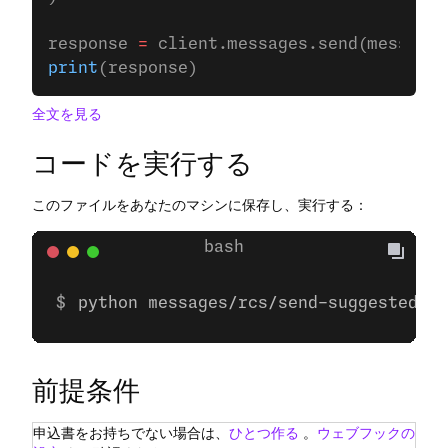
response 
=
 client.messages.send(message)
print
(response)
全文を見る
コードを実行する
このファイルをあなたのマシンに保存し、実行する：
python messages/rcs/send-suggested-ac
前提条件
申込書をお持ちでない場合は、
ひとつ作る
。
ウェブフックの