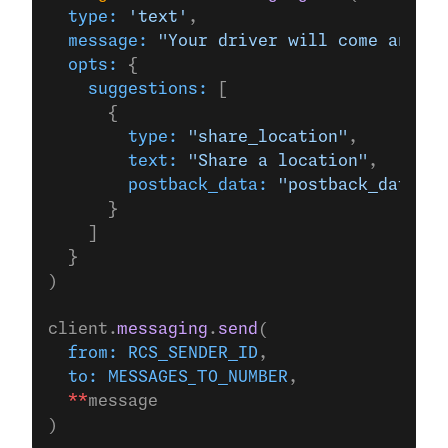
  type:
 'text'
,
  message:
 "Your driver will come and me
  opts:
 {
    suggestions:
 [
      {
        type:
 "share_location"
,
        text:
 "Share a location"
,
        postback_data:
 "postback_data_12
      }
    ]
  }
)
client.
messaging
.
send
(
  from:
 RCS_SENDER_ID
,
  to:
 MESSAGES_TO_NUMBER
,
  **
message
)