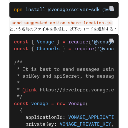
npm
 install
 @vonage/server-sdk
 @vonage/
send-suggested-action-share-location.js
という名前のファイルを作成し、以下のコードを追加する：
const
 { 
Vonage
 } 
=
 require
(
'@vonage/ser
const
 { 
Channels
 } 
=
 require
(
'@vonage/m
/**
 * It is best to send messages using JW
 * apiKey and apiSecret, the messages S
 *
 * 
@link
 https://developer.vonage.com/e
 */
const
 vonage
 =
 new
 Vonage
(
  {
    applicationId: 
VONAGE_APPLICATION_I
    privateKey: 
VONAGE_PRIVATE_KEY
,