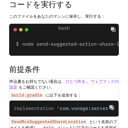
コードを実行する
このファイルをあなたのマシンに保存し、実行する：
node send-suggested-action-share-loca
前提条件
申込書をお持ちでない場合は、
ひとつ作る
。
ウェブフックの
設定
もご確認ください。
に以下を追加する：
build.gradle
implementation 
'com.vonage:server-sdk-k
という名前のフ
SendRcsSuggestedShareLocation
ァイルを作成し、
メソッドに以下のコードを追加す