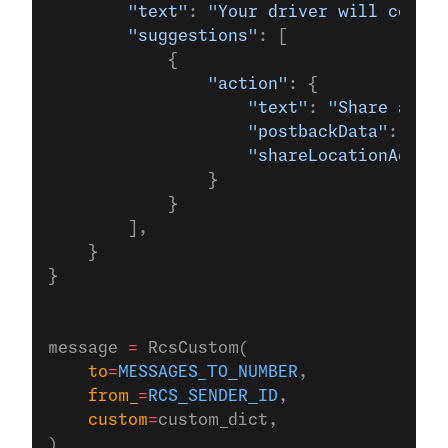
        "text"
: 
"Your driver will come a
        "suggestions"
: [
            {
                "action"
: {
                    "text"
: 
"Share a loc
                    "postbackData"
: 
"pos
                    "shareLocationAction
                }
            }
        ],
    }
}
message 
=
 RcsCustom(
    to
=
MESSAGES_TO_NUMBER
,
    from_
=
RCS_SENDER_ID
,
    custom
=
custom_dict,
)