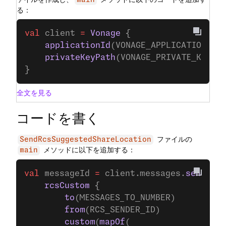
main
る：
val
 client 
=
 Vonage
 {
    applicationId
(VONAGE_APPLICATION_ID
    privateKeyPath
(VONAGE_PRIVATE_KEY_P
}
全文を見る
コードを書く
ファイルの
SendRcsSuggestedShareLocation
メソッドに以下を追加する：
main
val
 messageId 
=
 client.messages.
send
(
    rcsCustom
 {
        to
(MESSAGES_TO_NUMBER)
        from
(RCS_SENDER_ID)
        custom
(
mapOf
(