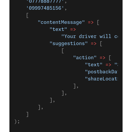
    '07778887777'
,
    '09997485156'
,
    [
        "contentMessage"
 =>
 [
            "text"
 =>
                "Your driver will come a
            "suggestions"
 =>
 [
                [
                    "action"
 =>
 [
                        "text"
 =>
 "Share
                        "postbackData"
 =
                        "shareLocationAc
                    ],
                ],
            ],
        ],
    ]
);