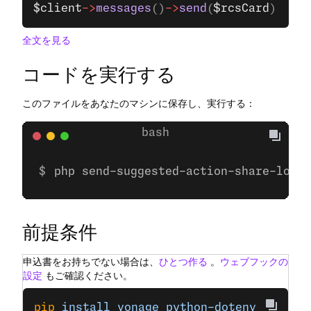
$client
->
messages
()
->
send
(
$rcsCard
);
全文を見る
コードを実行する
このファイルをあなたのマシンに保存し、実行する：
php send-suggested-action-share-locat
前提条件
申込書をお持ちでない場合は、
ひとつ作る
。
ウェブフックの
設定
もご確認ください。
pip
 install
 vonage
 python-dotenv