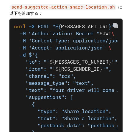
に
send-suggested-action-share-location.sh
以下を追加する：
curl
 -X
 POST
 "${
MESSAGES_API_URL
}"
 \
  -H
 "Authorization: Bearer "
$JWT
\
  -H
 'Content-Type: application/json'
 \
  -H
 'Accept: application/json'
 \
  -d
 $'{
    "to": "'
${
MESSAGES_TO_NUMBER
}
'",
    "from": "'
${
RCS_SENDER_ID
}
'",
    "channel": "rcs",
    "message_type": "text",
    "text": "Your driver will come and 
    "suggestions": [
      {
        "type": "share_location",
        "text": "Share a location",
        "postback_data": "postback_data_