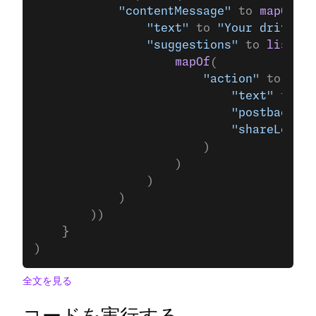
            "contentMessage"
 to 
mapOf
(
                "text"
 to 
"Your driver w
                "suggestions"
 to 
listOf
(
                    mapOf
(
                        "action"
 to 
mapO
                            "text"
 to 
"S
                            "postbackDat
                            "shareLocati
                        )
                    )
                )
            )
        ))
    }
)
全文を見る
コードを実行する