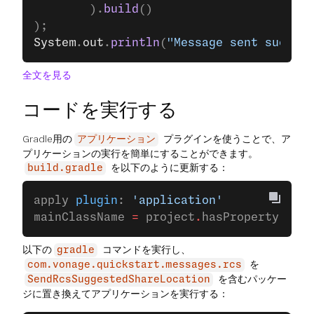
		).
build
()
);
System
.
out
.
println
(
"Message sent success
全文を見る
コードを実行する
Gradle用の
プラグインを使うことで、ア
アプリケーション
プリケーションの実行を簡単にすることができます。
を以下のように更新する：
build.gradle
apply 
plugin
: 
'application'
mainClassName 
=
 project
.
hasProperty(
'mai
以下の
コマンドを実行し、
gradle
を
com.vonage.quickstart.messages.rcs
を含むパッケー
SendRcsSuggestedShareLocation
ジに置き換えてアプリケーションを実行する：