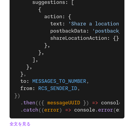
      suggestions: [
        {
          action: {
            text: 
'Share a location'
,
            postbackData: 
'postback_data
            shareLocationAction: {},
          },
        },
      ],
    },
  }
,
  to: 
MESSAGES_TO_NUMBER
,
  from: 
RCS_SENDER_ID
,
})
  .
then
(({ 
messageUUID
 }) 
=>
 console
.
log
  .
catch
((
error
) 
=>
 console
.
error
(
error
)
全文を見る