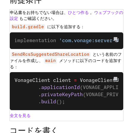
申込書をお持ちでない場合は、
ひとつ作る
。
ウェブフックの
設定
もご確認ください。
に以下を追加する：
build.gradle
implementation 
'com.vonage:server-sdk:9
という名前のフ
SendRcsSuggestedShareLocation
ァイルを作成し、
メソッドに以下のコードを追加す
main
る：
VonageClient
 client
 =
 VonageClient
.
buil
		.
applicationId
(VONAGE_APPLICATI
		.
privateKeyPath
(VONAGE_PRIVATE_
		.
build
();
全文を見る
コードを書く