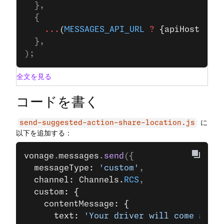
  },
  {
    ...
(
MESSAGES_API_URL
 ?
 {apiHost: 
ME
  },
);
全文を見る
コードを書く
に
send-suggested-action-share-location.js
以下を追加する：
vonage
.
messages
.
send
({
  messageType: 
'custom'
,
  channel: Channels.
RCS
,
  custom: {
    contentMessage: {
      text: 
'Your driver will come and m