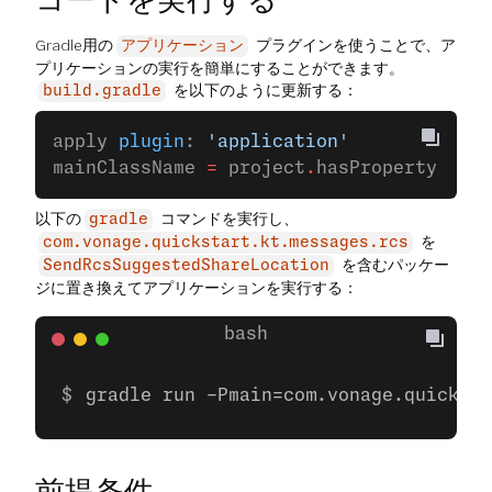
Gradle用の
プラグインを使うことで、ア
アプリケーション
プリケーションの実行を簡単にすることができます。
を以下のように更新する：
build.gradle
apply 
plugin
: 
'application'
mainClassName 
=
 project
.
hasProperty(
'mai
以下の
コマンドを実行し、
gradle
を
com.vonage.quickstart.kt.messages.rcs
を含むパッケー
SendRcsSuggestedShareLocation
ジに置き換えてアプリケーションを実行する：
gradle run -Pmain=com.vonage.quicksta
前提条件