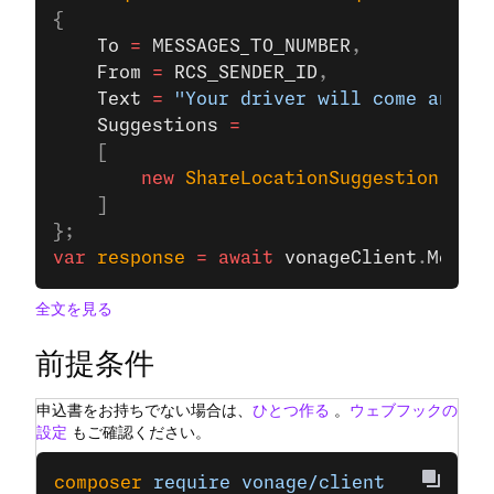
{
    To
 =
 MESSAGES_TO_NUMBER
,
    From
 =
 RCS_SENDER_ID
,
    Text
 =
 "Your driver will come and me
    Suggestions
 =
    [
        new
 ShareLocationSuggestion
(
"Sha
    ]
};
var
 response
 =
 await
 vonageClient
.
Messag
全文を見る
前提条件
申込書をお持ちでない場合は、
ひとつ作る
。
ウェブフックの
設定
もご確認ください。
composer
 require
 vonage/client