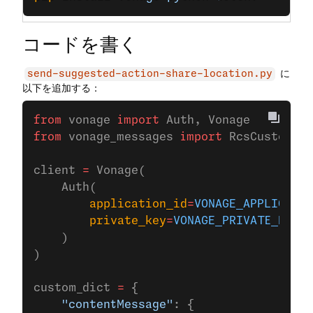
コードを書く
に
send-suggested-action-share-location.py
以下を追加する：
from
 vonage 
import
 Auth, Vonage
from
 vonage_messages 
import
 RcsCustom
client 
=
 Vonage(
    Auth(
        application_id
=
VONAGE_APPLICATIO
        private_key
=
VONAGE_PRIVATE_KEY
,
    )
)
custom_dict 
=
 {
    "contentMessage"
: {