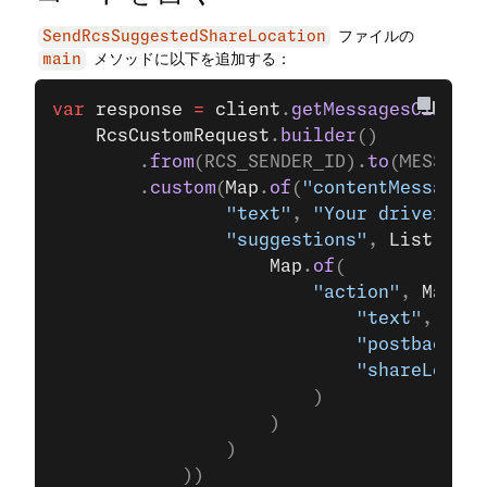
ファイルの
SendRcsSuggestedShareLocation
メソッドに以下を追加する：
main
var
 response
 =
 client
.
getMessagesClient
(
	RcsCustomRequest
.
builder
()
		.
from
(RCS_SENDER_ID).
to
(MESSAGES
		.
custom
(
Map
.
of
(
"contentMessage"
,
				"text"
, 
"Your driver wil
				"suggestions"
, 
List
.
of
(
					Map
.
of
(
						"action"
, 
Map
.
of
							"text"
, 
"Sha
							"postbackDa
							"shareLoc
						)
					)
				)
			))