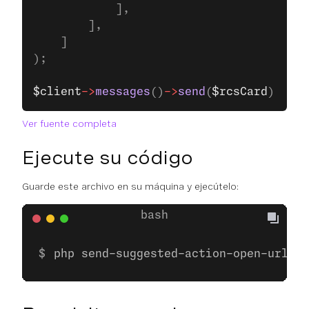
            ],
        ],
    ]
);
$client
->
messages
()
->
send
(
$rcsCard
);
Ver fuente completa
Ejecute su código
Guarde este archivo en su máquina y ejecútelo:
php send-suggested-action-open-url.ph