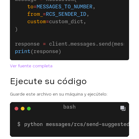
    to
=
MESSAGES_TO_NUMBER
,
    from_
=
RCS_SENDER_ID
,
    custom
=
custom_dict,
)
response 
=
 client.messages.send(message)
print
(response)
Ver fuente completa
Ejecute su código
Guarde este archivo en su máquina y ejecútelo:
python messages/rcs/send-suggested-ac