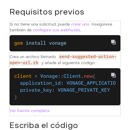
Requisitos previos
Si no tiene una solicitud, puede
crear uno
. Asegúrese
también de
configure sus webhooks
.
gem
 install
 vonage
Crea un archivo llamado
send-suggested-action-
y añade el siguiente código:
open-url.rb
client
 = 
Vonage
::
Client
.
new
(
  application_id:
 VONAGE_APPLICATION_ID
  private_key:
 VONAGE_PRIVATE_KEY
)
Ver fuente completa
Escriba el código