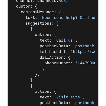
  channel: Channels.
RCS
,
  custom: {
    contentMessage: {
      text: 
'Need some help? Call us now
      suggestions: [
        {
          action: {
            text: 
'Call us'
,
            postbackData: 
'postback_data
            fallbackUrl: 
'https://www.ex
            dialAction: {
              phoneNumber: 
'+44790000000
            },
          },
        },
        {
          action: {
            text: 
'Visit site'
,
            postbackData: 
'postback_data