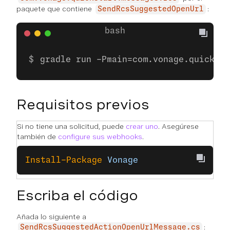
paquete que contiene
:
SendRcsSuggestedOpenUrl
gradle run -Pmain=com.vonage.quicksta
Requisitos previos
Si no tiene una solicitud, puede
crear uno
. Asegúrese
también de
configure sus webhooks
.
Install-Package
 Vonage
Escriba el código
Añada lo siguiente a
:
SendRcsSuggestedActionOpenUrlMessage.cs