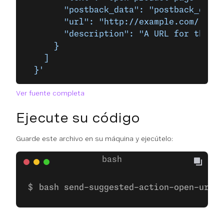
        "postback_data": "postback_data_
        "url": "http://example.com/",
        "description": "A URL for the Ex
      }
    ]
  }'
Ver fuente completa
Ejecute su código
Guarde este archivo en su máquina y ejecútelo:
bash send-suggested-action-open-url.s