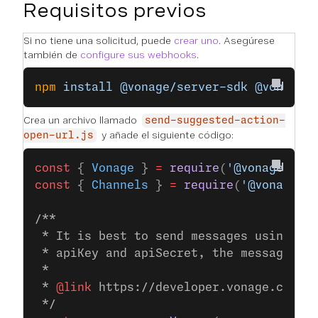
Requisitos previos
Si no tiene una solicitud, puede
crear uno
. Asegúrese
también de
configure sus webhooks
.
npm
 install
 @vonage/server-sdk
 @vonage/
Crea un archivo llamado
send-suggested-action-
y añade el siguiente código:
open-url.js
const
 { 
Vonage
 } 
=
 require
(
'@vonage/ser
const
 { 
Channels
 } 
=
 require
(
'@vonage/m
/**
 * It is best to send messages using JW
 * apiKey and apiSecret, the messages S
 *
 * 
@link
 https://developer.vonage.com/e
 */