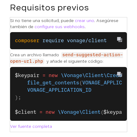
Requisitos previos
Si no tiene una solicitud, puede
crear uno
. Asegúrese
también de
configure sus webhooks
.
composer
 require
 vonage/client
Crea un archivo llamado
send-suggested-action-
y añade el siguiente código:
open-url.php
$keypair
 =
 new
 \Vonage\Client\Credentia
    file_get_contents
(
VONAGE_APPLICATIO
    VONAGE_APPLICATION_ID
);
$client
 =
 new
 \Vonage\Client
(
$keypair
);
Ver fuente completa