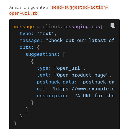
Añada lo siguiente a
send-suggested-action-
:
open-url.rb
message
 = client.
messaging
.
rcs
(
  type:
 'text'
,
  message:
 "Check out our latest offers!
  opts:
 {
    suggestions:
 [
      {
        type:
 "open_url"
,
        text:
 "Open product page"
,
        postback_data:
 "postback_data_12
        url:
 "https://www.example.com/"
,
        description:
 "A URL for the Exam
      }
    ]
  }
)