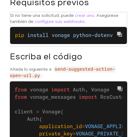
Requisitos previos
Si no tiene una solicitud, puede
crear uno
. Asegúrese
también de
configure sus webhooks
.
pip
 install
 vonage
 python-dotenv
Escriba el código
Añada lo siguiente a
send-suggested-action-
:
open-url.py
from
 vonage 
import
 Auth, Vonage
from
 vonage_messages 
import
 RcsCustom
client 
=
 Vonage(
    Auth(
        application_id
=
VONAGE_APPLICATIO
        private_key
=
VONAGE_PRIVATE_KEY
,