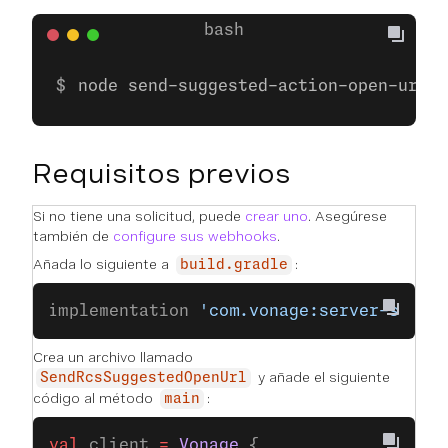
node send-suggested-action-open-url.j
Requisitos previos
Si no tiene una solicitud, puede
crear uno
. Asegúrese
también de
configure sus webhooks
.
Añada lo siguiente a
:
build.gradle
implementation 
'com.vonage:server-sdk-k
Crea un archivo llamado
y añade el siguiente
SendRcsSuggestedOpenUrl
código al método
:
main
val
 client 
=
 Vonage
 {