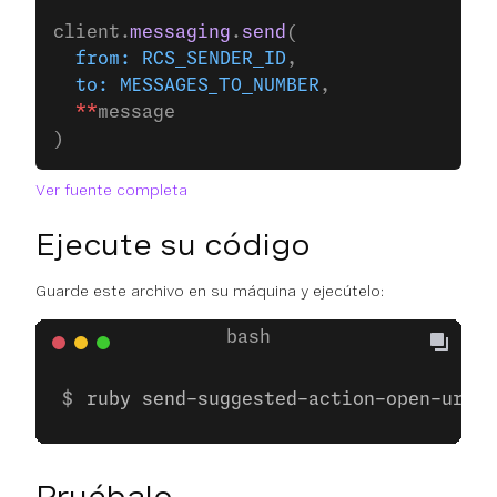
client.
messaging
.
send
(
  from:
 RCS_SENDER_ID
,
  to:
 MESSAGES_TO_NUMBER
,
  **
message
)
Ver fuente completa
Ejecute su código
Guarde este archivo en su máquina y ejecútelo:
ruby send-suggested-action-open-url.r
Pruébalo