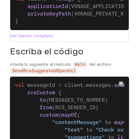
    applicationId
(VONAGE_APPLICATION_ID
    privateKeyPath
(VONAGE_PRIVATE_KEY_P
}
Ver fuente completa
Escriba el código
Añada lo siguiente al método
del archivo
main
:
SendRcsSuggestedOpenUrl
val
 messageId 
=
 client.messages.
send
(
    rcsCustom
 {
        to
(MESSAGES_TO_NUMBER)
        from
(RCS_SENDER_ID)
        custom
(
mapOf
(
            "contentMessage"
 to 
mapOf
(
                "text"
 to 
"Check out our
                "suggestions"
 to 
listOf
(