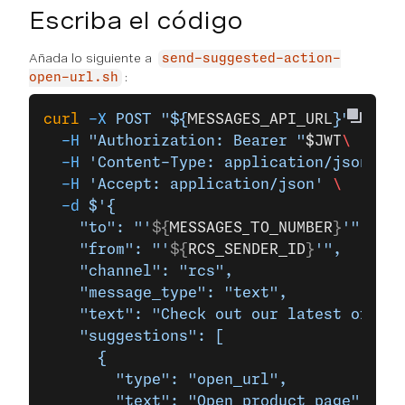
Escriba el código
Añada lo siguiente a
send-suggested-action-
:
open-url.sh
curl
 -X
 POST
 "${
MESSAGES_API_URL
}"
 \
  -H
 "Authorization: Bearer "
$JWT
\
  -H
 'Content-Type: application/json'
 \
  -H
 'Accept: application/json'
 \
  -d
 $'{
    "to": "'
${
MESSAGES_TO_NUMBER
}
'",
    "from": "'
${
RCS_SENDER_ID
}
'",
    "channel": "rcs",
    "message_type": "text",
    "text": "Check out our latest offers
    "suggestions": [
      {
        "type": "open_url",
        "text": "Open product page",