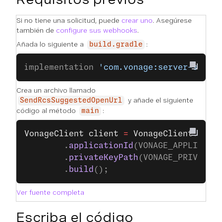
Si no tiene una solicitud, puede
crear uno
. Asegúrese
también de
configure sus webhooks
.
Añada lo siguiente a
:
build.gradle
implementation 
'com.vonage:server-sdk:9
Crea un archivo llamado
y añade el siguiente
SendRcsSuggestedOpenUrl
código al método
:
main
VonageClient
 client
 =
 VonageClient
.
buil
		.
applicationId
(VONAGE_APPLICATI
		.
privateKeyPath
(VONAGE_PRIVATE_
		.
build
();
Ver fuente completa
Escriba el código