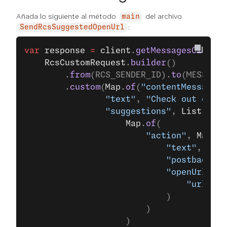
Añada lo siguiente al método
del archivo
main
:
SendRcsSuggestedOpenUrl
var
 response
 =
 client
.
getMessagesClient
(
	RcsCustomRequest
.
builder
()
		.
from
(RCS_SENDER_ID).
to
(MESSAGES
		.
custom
(
Map
.
of
(
"contentMessage"
,
				"text"
, 
"Check out our l
				"suggestions"
, 
List
.
of
(
					Map
.
of
(
						"action"
, 
Map
.
of
							"text"
, 
"Ope
							"postbackDa
							"openUrlAc
								"url"
, 
"
							)
						)
					)