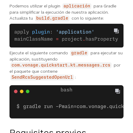
Podemos utilizar el plugin
para Gradle
aplicación
para simplificar la ejecución de nuestra aplicación.
Actualiza tu
con lo siguiente:
build.gradle
apply 
plugin
: 
'application'
mainClassName 
=
 project
.
hasProperty(
'mai
Ejecute el siguiente comando
para ejecutar su
gradle
aplicación, sustituyendo
por
com.vonage.quickstart.kt.messages.rcs
el paquete que contiene
:
SendRcsSuggestedOpenUrl
gradle run -Pmain=com.vonage.quicksta
Requisitos previos