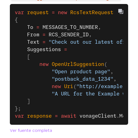
var
 request
 =
 new
 RcsTextRequest
{
    To
 =
 MESSAGES_TO_NUMBER
,
    From
 =
 RCS_SENDER_ID
,
    Text
 =
 "Check out our latest offers!
    Suggestions
 =
    [
        new
 OpenUrlSuggestion
(
            "Open product page"
, 
            "postback_data_1234"
,
            new
 Uri
(
"http://example.com/
            "A URL for the Example websi
    ]
};
var
 response
 =
 await
 vonageClient
.
Messag
Ver fuente completa