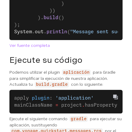
				)
			))
		).
build
()
);
System
.
out
.
println
(
"Message sent success
Ver fuente completa
Ejecute su código
Podemos utilizar el plugin
para Gradle
aplicación
para simplificar la ejecución de nuestra aplicación.
Actualiza tu
con lo siguiente:
build.gradle
apply 
plugin
: 
'application'
mainClassName 
=
 project
.
hasProperty(
'mai
Ejecute el siguiente comando
para ejecutar su
gradle
aplicación, sustituyendo
por el
com.vonage.quickstart.messages.rcs