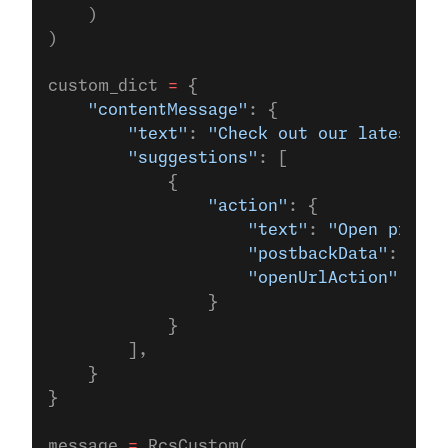
    )
)
custom_dict 
=
 {
    "contentMessage"
: {
        "text"
: 
"Check out our latest of
        "suggestions"
: [
            {
                "action"
: {
                    "text"
: 
"Open produc
                    "postbackData"
: 
"pos
                    "openUrlAction"
: {
"u
                }
            }
        ],
    }
}
message 
=
 RcsCustom(