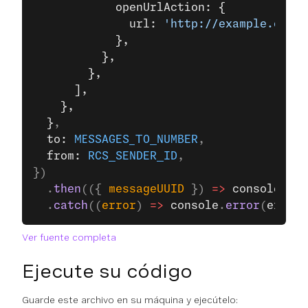
            openUrlAction: {
              url: 
'http://example.com/'
            },
          },
        },
      ],
    },
  }
,
  to: 
MESSAGES_TO_NUMBER
,
  from: 
RCS_SENDER_ID
,
})
  .
then
(({ 
messageUUID
 }) 
=>
 console
.
log
  .
catch
((
error
) 
=>
 console
.
error
(
error
)
Ver fuente completa
Ejecute su código
Guarde este archivo en su máquina y ejecútelo: