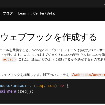
ブログ
Learning Center (Beta)
ウェブフックを作成する
コールを受信すると、Vonage APIプラットフォームはあなたのアンサーU
トを行います。WebhookはオブジェクトのJSON配列であるNCCOを
は
これは、通話がどのように進行するかを決定するものであ
action
のウェブフックを構築します。以下のハンドラを
/webhooks/answe
hooks/answer'
, (
req
, 
res
) 
=>
 {
mainMenu
(req));