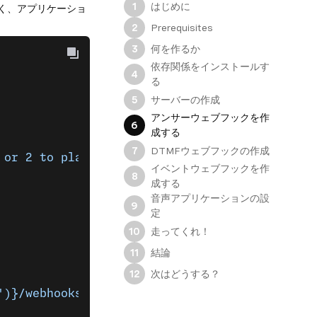
はじめに
1
く、アプリケーショ
Prerequisites
2
何を作るか
3
依存関係をインストールす
4
る
サーバーの作成
5
アンサーウェブフックを作
6
成する
DTMFウェブフックの作成
7
ate or 2 to play audio. Press any other key to 
イベントウェブフックを作
8
成する
音声アプリケーションの設
9
定
走ってくれ！
10
結論
11
次はどうする？
12
'
)
}/webhooks/dtmf`
 ],