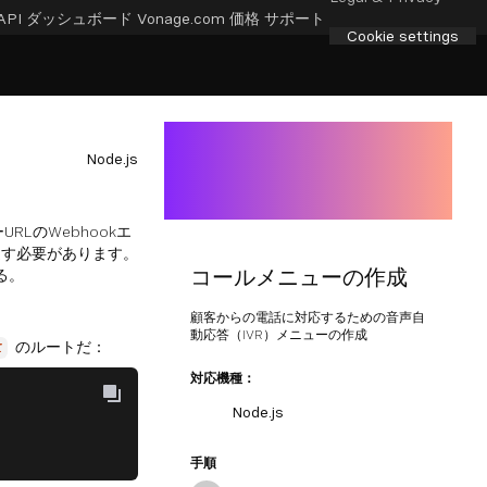
API ダッシュボード
Vonage.com
価格
サポート
Cookie settings
Node.js
RLのWebhookエ
返す必要があります。
コールメニューの作成
る。
顧客からの電話に対応するための音声自
動応答（IVR）メニューの作成
のルートだ：
r
対応機種：
Node.js
手順