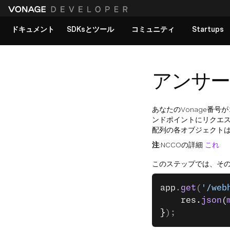
ドキュメント
SDKsとツール
コミュニティ
Startups
すべてのドキュメントを見る
アンサー
あなたのVonage番号が
ンドポイントにリクエス
配列の各オブジェクト
注
:NCCOの詳細
これ
このステップでは、そ
app
.
get
(
'/web
	res.
json
(
}
);