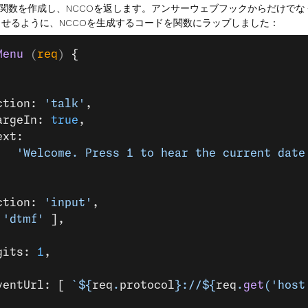
関数を作成し、NCCOを返します。アンサーウェブフックからだけでな
せるように、NCCOを生成するコードを関数にラップしました：
Menu
 (
req
) 
{
	action: 
'talk'
,
	bargeIn: 
true
,
	text:
				'Welcome. Press 1 to hear the current d
	action: 
'input'
,
 
'dtmf'
 ],
gits: 
1
,  
	eventUrl: [ 
`${
req
.
protocol
}://${
req
.
get
(
'host