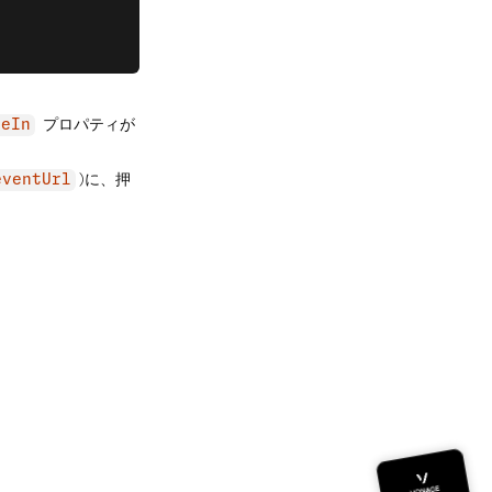
プロパティが
geIn
)に、押
eventUrl