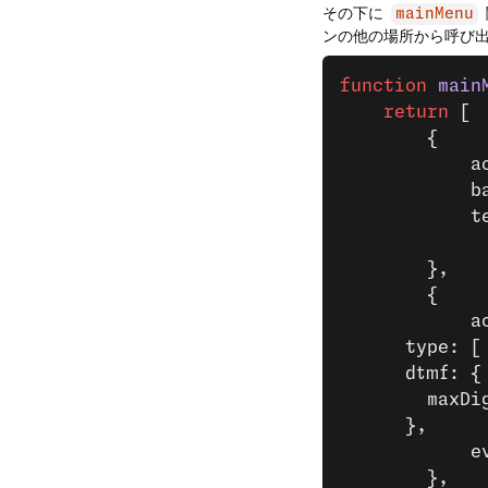
その下に
mainMenu
ンの他の場所から呼び出
function
 main
	return
 [
		{
		
		
		
		},
		{
		
      type: [
      dtmf: {
        maxDi
      },
		
		},