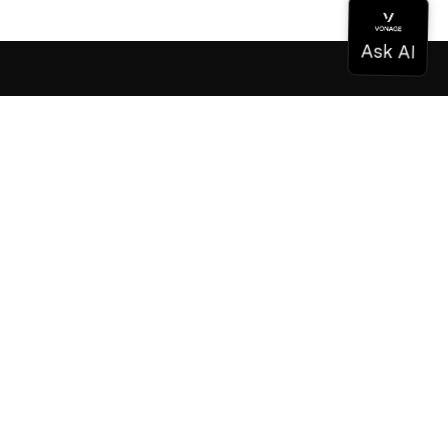
Documentation
Documentation
Vonage Business Cloud
Centre de contact Vonage
Références techniques
Documentation
SDK et outils
Communauté
Centre communautaire
L'équipe
Carrières
Bulletin d'information