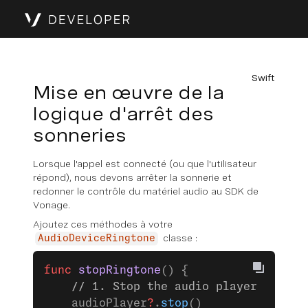
Swift
Mise en œuvre de la
logique d'arrêt des
sonneries
Lorsque l'appel est connecté (ou que l'utilisateur
répond), nous devons arrêter la sonnerie et
redonner le contrôle du matériel audio au SDK de
Vonage.
Ajoutez ces méthodes à votre
classe :
AudioDeviceRingtone
func
 stopRingtone
() {
    // 1. Stop the audio player
    audioPlayer
?
.
stop
()