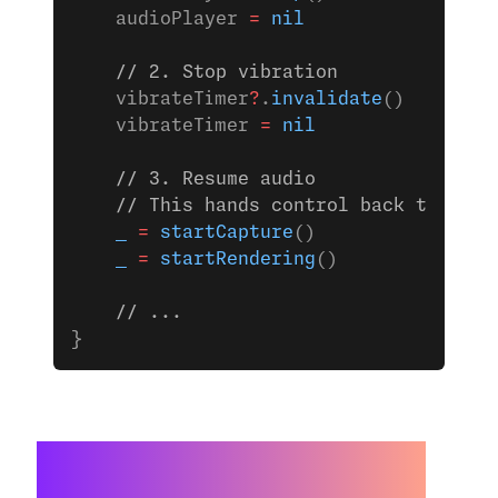
    audioPlayer 
=
 nil
    // 2. Stop vibration
    vibrateTimer
?
.
invalidate
()
    vibrateTimer 
=
 nil
    // 3. Resume audio
    // This hands control back to the 
    _
 =
 startCapture
()
    _
 =
 startRendering
()
    // ...
}