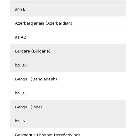
ar-YE
Azerbaïdjanais (Azerbaïdjan)
az-AZ
Bulgare (Bulgarie)
bg-BG
Bengali (Bangladesh)
bn-BD
Bengali (Inde)
bn-IN
Bosniaque (Bosnie-Herzégovine)