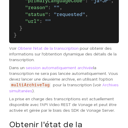
    "primaryLanguageCode"
: 
"ja-JP"
,
    "reason"
: 
""
,
    "status"
: 
"requested"
,
    "url"
: 
""
  }
}
Voir
Obtenir l'état de la transcription
pour obtenir des
informations sur l'obtention dynamique des détails de la
transcription.
Dans un
session automatiquement archivée
la
transcription ne sera pas lancée automatiquement. Vous
devez lancer une deuxième archive, en utilisant l'option
pour la transcription (voir
Archives
multiArchiveTag
simultanées
).
La prise en charge des transcriptions est actuellement
disponible avec l'API Video REST de Vonage et peut être
activée et gérée par le biais des SDK de Vonage Server.
Obtenir l'état de la