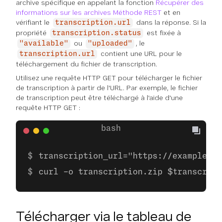
archive spécifique en appelant la fonction
Récupérer des
informations sur les archives Méthode REST
et en
vérifiant le
dans la réponse. Si la
transcription.url
propriété
est fixée à
transcription.status
ou
, le
"available"
"uploaded"
contient une URL pour le
transcription.url
téléchargement du fichier de transcription.
Utilisez une requête HTTP GET pour télécharger le fichier
de transcription à partir de l'URL. Par exemple, le fichier
de transcription peut être téléchargé à l'aide d'une
requête HTTP GET :
transcription_url="https://example.co
curl -o transcription.zip $transcript
Télécharger via le tableau de