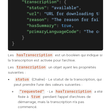
    "transcription"
: {
      "status"
: 
"available"
,
      "url"
: 
"URL for downloading the tr
      "reason"
: 
"The reason for failure,
      "hasSummary"
: 
true
,
      "primaryLanguageCode"
: 
"The config
    }
}
Les
est un booléen qui indique si
hasTranscription
la transcription est activée pour l'archive.
Les
un objet ayant les propriétés
transcription
suivantes :
(Chaîne) - Le statut de la transcription, qui
status
peut prendre l'une des valeurs suivantes :
- Le
a été
"requested"
hasTranscription
fixée à
pendant l'appel d'archives de
true
démarrage, mais la transcription n'a pas
commencé.