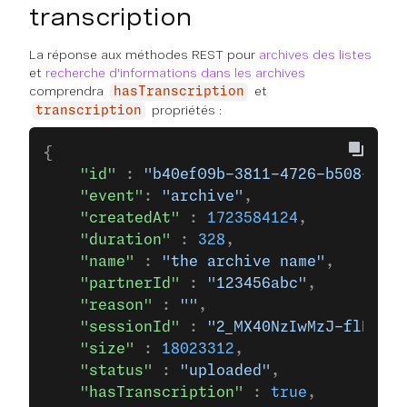
transcription
La réponse aux méthodes REST pour
archives des listes
et
recherche d'informations dans les archives
comprendra
et
hasTranscription
propriétés :
transcription
{
    "id"
 : 
"b40ef09b-3811-4726-b508-e41a
    "event"
: 
"archive"
,
    "createdAt"
 : 
1723584124
,
    "duration"
 : 
328
,
    "name"
 : 
"the archive name"
,
    "partnerId"
 : 
"123456abc"
,
    "reason"
 : 
""
,
    "sessionId"
 : 
"2_MX40NzIwMzJ-flR1ZSB
    "size"
 : 
18023312
,
    "status"
 : 
"uploaded"
,
    "hasTranscription"
 : 
true
,