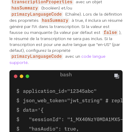
avec un objet
transcriptionProperties
(booléen) et/ou
hasSummary
(Chaîne). Lors de la définition
primaryLanguageCode
des propriétés
à true, il inclura un résumé
hasSummary
généré par l'IA dans la transcription. Si la valeur est
fausse ou manquante (la valeur par défaut est
),
false
le résumé de la transcription ne sera pas inclus. Si la
transcription est pour une autre langue que "en-US" (par
défaut), configurez la propriété
avec un
code langue
primaryLanguageCode
supporté
.
application_id="12345abc"
json_web_token="jwt_string" # replace
data='{
  "sessionId": "1_MX40NzY0MDA1MX5-fn4
  "hasAudio": true,