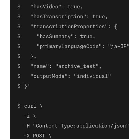
  "hasVideo": true,
  "hasTranscription": true,
  "transcriptionProperties": {
    "hasSummary": true,
    "primaryLanguageCode": "ja-JP"
  },
  "name": "archive_test",
  "outputMode": "individual"
}'
curl \
  -i \
  -H "Content-Type:application/json" \
  -X POST \