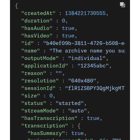
{
  "createdAt"
 : 
1384221730555
,
  "duration"
 : 
0
,
  "hasAudio"
 : 
true
,
  "hasVideo"
 : 
true
,
  "id"
 : 
"b40ef09b-3811-4726-b508-e41a0f
  "name"
 : 
"The archive name you supplie
  "outputMode"
 : 
"individual"
,
  "applicationId"
 : 
"12345abc"
,
  "reason"
 : 
""
,
  "resolution"
 : 
"640x480"
,
  "sessionId"
 : 
"flR1ZSBPY3QgMjkgMTI6MTM
  "size"
 : 
0
,
  "status"
 : 
"started"
,
  "streamMode"
 : 
"auto"
,
  "hasTranscription"
 : 
true
,
  "transcription"
 : {
    "hasSummary"
: 
true
,