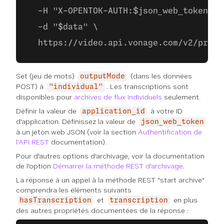
  -H "X-OPENTOK-AUTH:$json_web_token" \
  -d "$data" \
  https://video.api.vonage.com/v2/proje
Set (jeu de mots)
(dans les données
outputMode
POST) à
. Les transcriptions sont
"individual"
disponibles pour
archives de flux individuels
seulement.
Définir la valeur de
à votre ID
application_id
d'application. Définissez la valeur de
json_web_token
à un jeton web JSON (voir la section
Authentification de
l'API REST
documentation).
Pour d'autres options d'archivage, voir la documentation
de l'option
Démarrer la méthode REST d'archivage
.
La réponse à un appel à la méthode REST "start archive"
comprendra les éléments suivants
et
en plus
hasTranscription
transcription
des autres propriétés documentées de la réponse :