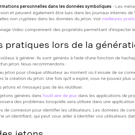
formations personnelles dans les données symboliques
- Les méta
ssion et peuvent également être lues dans les journaux internes de
elles non cryptées dans les données du jeton. Voir
meilleures prati
onage Video comprennent des propriétés permettant d'inspecter le
s pratiques lors de la générat
oûteux à générer. Ils sont générés à l'aide d'une fonction de hachage
n d'un jeton. Nous recommandons :
u jeton pour chaque utilisateur au moment où il essaie de se connect
s la création du jeton. Une fois qu'il a expiré, vous ne pouvez plus u
 jetons et n'essayez pas de les réutiliser.
es jetons générés dans
l'outil aire de jeux
dans les applications de pro
 posera des problèmes lorsqu'elle sera utilisée dans une application
ées de connexion pour identifier les utilisateurs. Les données de c
e un identifiant, qui peut vous aider à identifier vos utilisateurs dan
es jetons