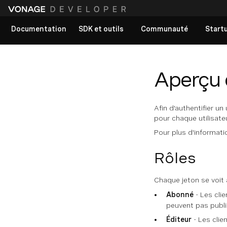
Documentation
SDK et outils
Communauté
Start
Voir tous les documents
Aperçu d
Afin d'authentifier un
pour chaque utilisate
Pour plus d'informati
Rôles
Chaque jeton se voit 
Abonné
- Les cli
peuvent pas publi
Éditeur
- Les clie