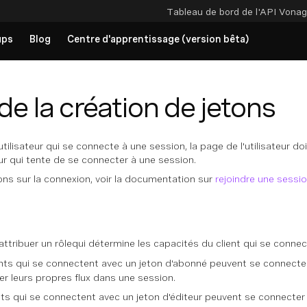
Tableau de bord de l'API
Vonag
ups
Blog
Centre d'apprentissage (version bêta)
e la création de jetons
 utilisateur qui se connecte à une session, la page de l'utilisateur 
ur qui tente de se connecter à une session.
ons sur la connexion, voir la documentation sur
rejoindre une sessi
attribuer un
rôle
qui détermine les capacités du client qui se connecte 
ents qui se connectent avec un jeton d'abonné peuvent se connecter à
er leurs propres flux dans une session.
nts qui se connectent avec un jeton d'éditeur peuvent se connecter 