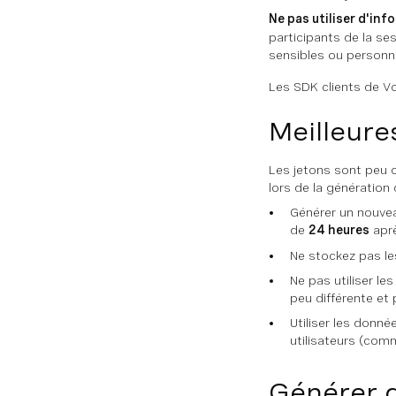
Ne pas utiliser d'in
participants de la se
sensibles ou personn
Les SDK clients de V
Meilleure
Les jetons sont peu c
lors de la génératio
Générer un nouvea
de
24 heures
aprè
Ne stockez pas les
Ne pas utiliser l
peu différente et
Utiliser les donn
utilisateurs (comm
Générer d