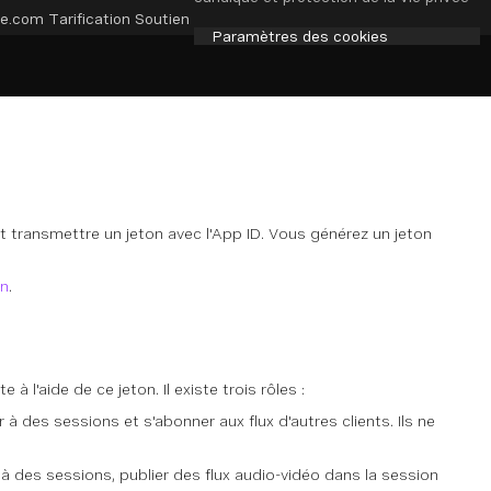
e.com
Tarification
Soutien
Paramètres des cookies
doit transmettre un jeton avec l'App ID. Vous générez un jeton
on
.
à l'aide de ce jeton. Il existe trois rôles :
 des sessions et s'abonner aux flux d'autres clients. Ils ne
à des sessions, publier des flux audio-vidéo dans la session