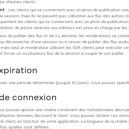
ux d'autres clients.
ent
- Les clients qui se connectent avec un jeton de publication uni
a session, mais ils ne peuvent pas s'abonner aux flux des autres clie
iquement les clients qui se connectent avec un jeton de publicati
réation de jetons réservés aux éditeurs est prise en charge par les
plus de publier des flux et de s'y abonner, les modérateurs se connec
 se déconnecter d'une session ou à cesser de publier des flux audio
, mais seul un modérateur utilisant les SDK clients peut exécuter c
forcer un ou plusieurs flux de la session à couper le son publié.
xpiration
près une période déterminée (jusqu'à 30 jours). Vous pouvez spécifie
de connexion
ous pouvez ajouter une chaîne contenant des métadonnées décrivant 
u d'autres données décrivant le client. Vous pouvez obtenir ces do
le client, en fonction de votre application. La longueur de la chaî
fois qu'elles sont définies.