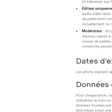
et s'abonner aux fl
Éditeur uniquem
audio-vidéo dans l
de publication un
Actuellement, la c
Modérateur
- En 
d'autres clients à
cesser de publier
connectés peuvent 
Dates d'e
Les jetons expirent a
Données 
Pour chaque jeton, v
utilisateur, le nom o
données fournies par 
être mises à jour une 