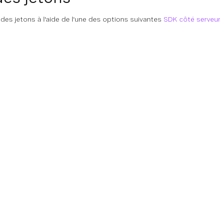
es jetons à l'aide de l'une des options suivantes
SDK côté serveu
on
Références techniques
Communauté
Soutien
n
Documentation
Centre communautaire
Base de