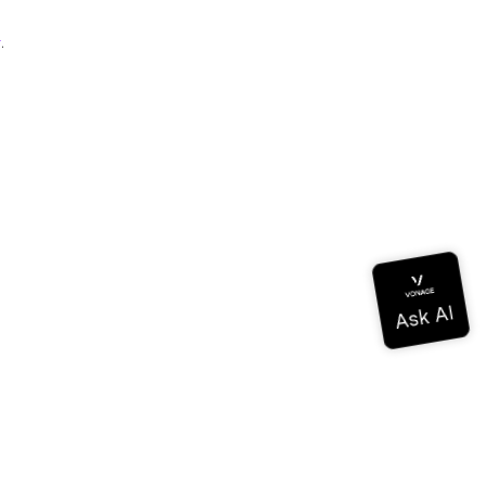
r
.
 connaissances