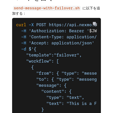
に以下を追
send-message-with-failover.sh
加する：
curl
 -X
 POST
 https://api.nexmo.com/v0.
  -H
 'Authorization: Bearer '
$JWT
\
  -H
 'Content-Type: application/json'
 
  -H
 'Accept: application/json'
 \
  -d
 $'{
    "template":"failover",
    "workflow": [
      {
        "from": { "type": "messenger",
        "to": { "type": "messenger", "
        "message": {
          "content": {
            "type": "text",
            "text": "This is a Faceboo
          }