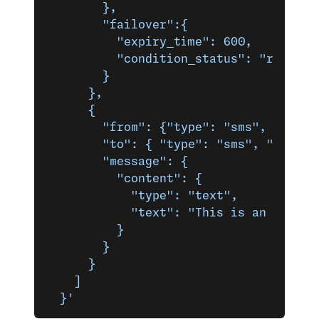
        },
        "failover":{
          "expiry_time": 600,
          "condition_status": "read"
        }
      },
      {
        "from": {"type": "sms", "numbe
        "to": { "type": "sms", "number
        "message": {
          "content": {
            "type": "text",
            "text": "This is an SMS se
          }
        }
      }
    ]
  }'