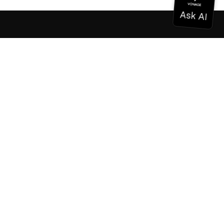
ドキュメンテーション
ドキュメンテーション
Vonage Business Cloud
Vonageコンタクトセンター
テクニカル・リファレンス
ドキュメンテーション
SDKとツール
コミュニティ
コミュニティ・ハブ
チーム
採用情報
ニュースレター