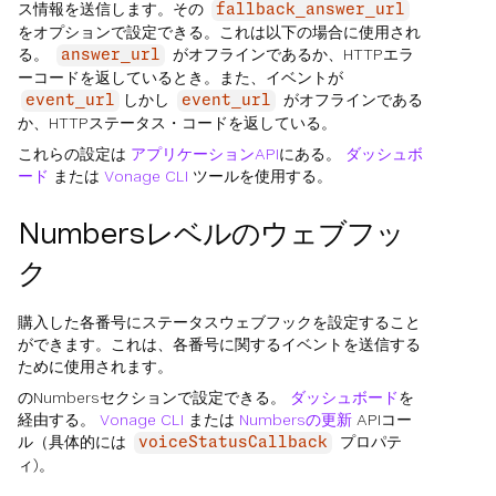
ス情報を送信します。その
fallback_answer_url
をオプションで設定できる。これは以下の場合に使用され
る。
がオフラインであるか、HTTPエラ
answer_url
ーコードを返しているとき。また、イベントが
しかし
がオフラインである
event_url
event_url
か、HTTPステータス・コードを返している。
これらの設定は
アプリケーションAPI
にある。
ダッシュボ
ード
または
Vonage CLI
ツールを使用する。
Numbersレベルのウェブフッ
ク
購入した各番号にステータスウェブフックを設定すること
ができます。これは、各番号に関するイベントを送信する
ために使用されます。
のNumbersセクションで設定できる。
ダッシュボード
を
経由する。
Vonage CLI
または
Numbersの更新
APIコー
ル（具体的には
プロパテ
voiceStatusCallback
ィ)。