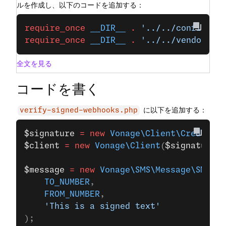
ルを作成し、以下のコードを追加する：
require_once
 __DIR__
 .
 '../../config.ph
require_once
 __DIR__
 .
 '../../vendor/au
全文を見る
コードを書く
に以下を追加する：
verify-signed-webhooks.php
$signature
 =
 new
 Vonage\Client\Credentia
$client
 =
 new
 Vonage\Client
(
$signature
);
$message
 =
 new
 Vonage\SMS\Message\SMS
(
    TO_NUMBER
,
    FROM_NUMBER
,
    'This is a signed text'
);