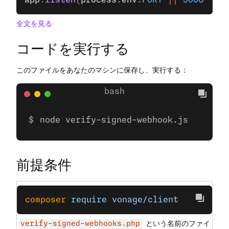
app
.
listen
(
process
.
env
.
PORT
 ||
 3000
);
全文を見る
コードを実行する
このファイルをあなたのマシンに保存し、実行する：
node verify-signed-webhook.js
前提条件
composer
 require
 vonage/client
という名前のファイ
verify-signed-webhooks.php