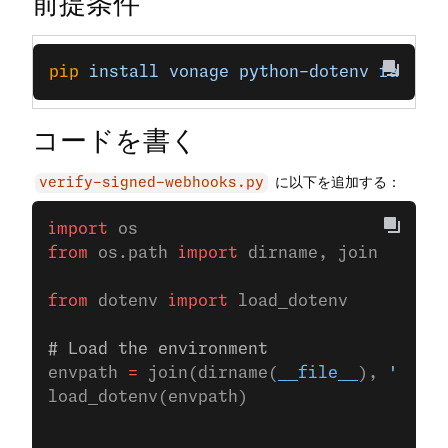
前提条件
pip
 install
 vonage
 python-dotenv
 fastap
コードを書く
に以下を追加する：
verify-signed-webhooks.py
import
 os
from
 os.path 
import
 dirname, join
from
 dotenv 
import
 load_dotenv
# Load the environment
envpath 
=
 join(dirname(
__file__
), 
'../.e
load_dotenv(envpath)