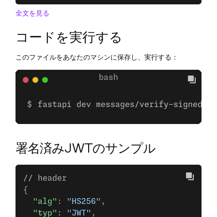
全文を見る
コードを実行する
このファイルをあなたのマシンに保存し、実行する：
fastapi dev messages/verify-signed-we
署名済みJWTのサンプル
// header
{
  "alg"
: 
"HS256"
,
  "typ"
: 
"JWT"
,