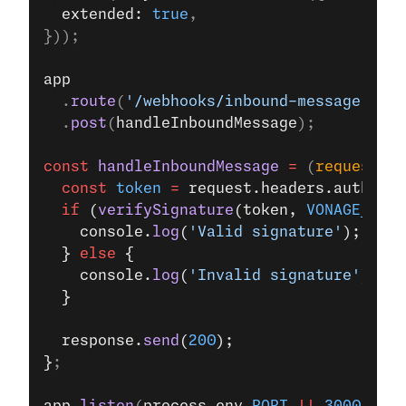
  extended: 
true
,
}));
app
  .
route
(
'/webhooks/inbound-message'
)
  .
post
(
handleInboundMessage
);
const
 handleInboundMessage
 =
 (
request
, 
r
  const
 token
 =
 request.headers.authoriz
  if
 (
verifySignature
(token, 
VONAGE_API_
    console.
log
(
'Valid signature'
);
  } 
else
 {
    console.
log
(
'Invalid signature'
);
  }
  response.
send
(
200
);
}
;