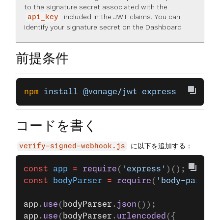
to the signature secret associated with the
included in the JWT claims. You can
api_key
identify your signature secret on the
Dashboard
前提条件
npm
 install
 @vonage/jwt
 express
コードを書く
に以下を追加する：
verify-signed-webhook.js
const
 app
 =
 require
(
'express'
)();
const
 bodyParser
 =
 require
(
'body-parser'
app
.
use
(
bodyParser
.
json
());
app
.
use
(
bodyParser
.
urlencoded
({