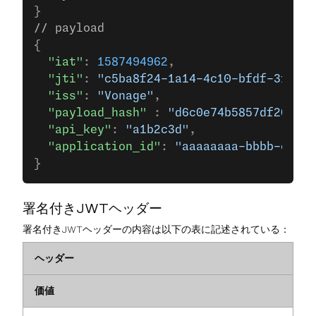
}
// payload
{
  "iat"
: 
1587494962
,
  "jti"
: 
"c5ba8f24-1a14-4c10-bfdf-3fbe8c
  "iss"
: 
"Vonage"
,
  "payload_hash"
 : 
"d6c0e74b5857df20e3b7
  "api_key"
: 
"a1b2c3d"
,
  "application_id"
: 
"aaaaaaaa-bbbb-cccc-
}
署名付きJWTヘッダー
署名付きJWTヘッダーの内容は以下の表に記述されている：
ヘッダー
価値