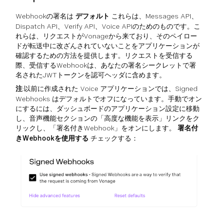
Webhookの署名は
デフォルト
これらは、Messages API、
Dispatch API、Verify API、Voice APIのためのものです。こ
れらは、リクエストがVonageから来ており、そのペイロー
ドが転送中に改ざんされていないことをアプリケーションが
確認するための方法を提供します。リクエストを受信する
際、受信するWebhookは、あなたの署名シークレットで署
名されたJWTトークンを認可ヘッダに含めます。
注
:以前に作成された Voice アプリケーションでは、Signed
Webhooks はデフォルトでオフになっています。手動でオン
にするには、ダッシュボードのアプリケーション設定に移動
し、音声機能セクションの「高度な機能を表示」リンクをク
リックし、「署名付きWebhook」をオンにします。
署名付
きWebhookを使用する
チェックする：