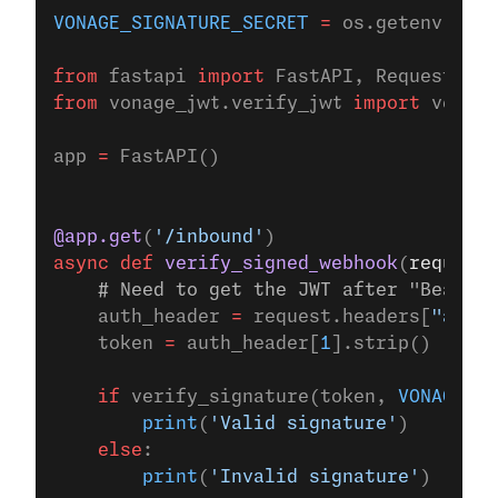
VONAGE_SIGNATURE_SECRET
 =
 os.getenv(
'VON
from
 fastapi 
import
 FastAPI, Request
from
 vonage_jwt.verify_jwt 
import
 verify
app 
=
 FastAPI()
@app.get
(
'/inbound'
)
async
 def
 verify_signed_webhook
(
request
:
    # Need to get the JWT after "Bearer 
    auth_header 
=
 request.headers[
"autho
    token 
=
 auth_header[
1
].strip()
    if
 verify_signature(token, 
VONAGE_SI
        print
(
'Valid signature'
)
    else
:
        print
(
'Invalid signature'
)