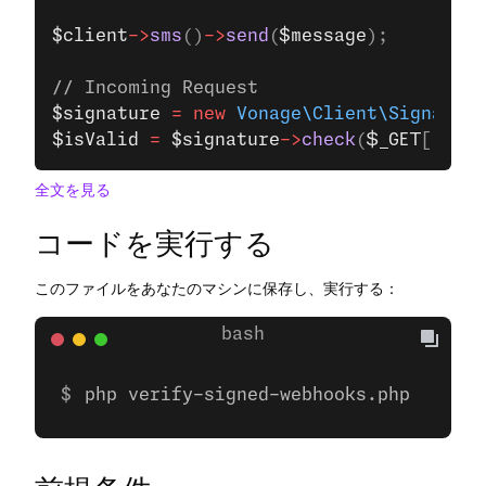
$client
->
sms
()
->
send
(
$message
);
// Incoming Request
$signature
 =
 new
 Vonage\Client\Signature
$isValid
 =
 $signature
->
check
(
$_GET
[
'sig'
全文を見る
コードを実行する
このファイルをあなたのマシンに保存し、実行する：
php verify-signed-webhooks.php