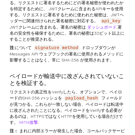
る。リクエストに署名するためにどの署名秘密が使われたか
を特定するために、 JWTクレームに含まれるAPIキーを使用
する。リクエストに署名するために使われた秘密は、JWTヘ
ッダーに関連付けられた署名秘密に対応する。
api_key
JWTクレームに含まれる。署名の秘密は
ダッシュボード
.署
名の安全性を確保するために、署名の秘密は32ビット以上に
することが推奨される。
注
:について
ドロップダウンが
signature method
Messages API ウェブフックの署名に使用されるメソッドに
影響することはなく、常に SHA-256 が使用されます。
ペイロードが輸送中に改ざんされていないこ
とを検証する。
リクエストの真正性をVerifyしたら、オプションで、ペイロ
ードのSHA-256 ハッシュを
フィールド
payload_hash
が見つかる。これらが一致しない場合、ペイロードは転送中
に改ざんされたことになる。ペイロードをVerifyする必要が
あるのは、HTTPSではなくHTTPを使用している場合だけで
す。
MITM攻撃
.
注：
まれに内部エラーが発生した場合、コールバックサービ