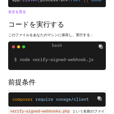
app
.
listen
(
process
.
env
.
PORT
 ||
 3000
);
全文を見る
コードを実行する
このファイルをあなたのマシンに保存し、実行する：
node verify-signed-webhook.js
前提条件
composer
 require
 vonage/client
という名前のファイ
verify-signed-webhooks.php