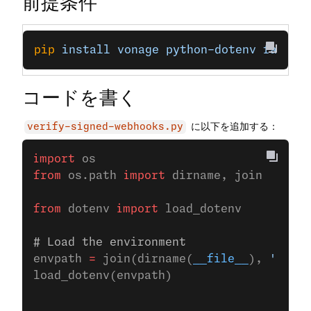
前提条件
pip
 install
 vonage
 python-dotenv
 fastap
コードを書く
に以下を追加する：
verify-signed-webhooks.py
import
 os
from
 os.path 
import
 dirname, join
from
 dotenv 
import
 load_dotenv
# Load the environment
envpath 
=
 join(dirname(
__file__
), 
'../.e
load_dotenv(envpath)