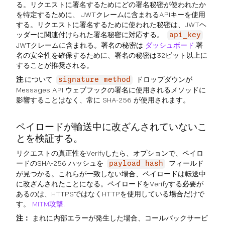
る。リクエストに署名するためにどの署名秘密が使われたか
を特定するために、 JWTクレームに含まれるAPIキーを使用
する。リクエストに署名するために使われた秘密は、JWTヘ
ッダーに関連付けられた署名秘密に対応する。
api_key
JWTクレームに含まれる。署名の秘密は
ダッシュボード
.署
名の安全性を確保するために、署名の秘密は32ビット以上に
することが推奨される。
注
:について
ドロップダウンが
signature method
Messages API ウェブフックの署名に使用されるメソッドに
影響することはなく、常に SHA-256 が使用されます。
ペイロードが輸送中に改ざんされていないこ
とを検証する。
リクエストの真正性をVerifyしたら、オプションで、ペイロ
ードのSHA-256 ハッシュを
フィールド
payload_hash
が見つかる。これらが一致しない場合、ペイロードは転送中
に改ざんされたことになる。ペイロードをVerifyする必要が
あるのは、HTTPSではなくHTTPを使用している場合だけで
す。
MITM攻撃
.
注：
まれに内部エラーが発生した場合、コールバックサービ