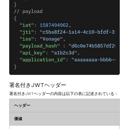
}
// payload
{
  "iat"
: 
1587494962
,
  "jti"
: 
"c5ba8f24-1a14-4c10-bfdf-3fbe8c
  "iss"
: 
"Vonage"
,
  "payload_hash"
 : 
"d6c0e74b5857df20e3b7
  "api_key"
: 
"a1b2c3d"
,
  "application_id"
: 
"aaaaaaaa-bbbb-cccc-
}
署名付きJWTヘッダー
署名付きJWTヘッダーの内容は以下の表に記述されている：
ヘッダー
価値