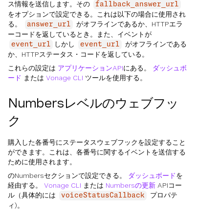
ス情報を送信します。その
fallback_answer_url
をオプションで設定できる。これは以下の場合に使用され
る。
がオフラインであるか、HTTPエラ
answer_url
ーコードを返しているとき。また、イベントが
しかし
がオフラインである
event_url
event_url
か、HTTPステータス・コードを返している。
これらの設定は
アプリケーションAPI
にある。
ダッシュボ
ード
または
Vonage CLI
ツールを使用する。
Numbersレベルのウェブフッ
ク
購入した各番号にステータスウェブフックを設定すること
ができます。これは、各番号に関するイベントを送信する
ために使用されます。
のNumbersセクションで設定できる。
ダッシュボード
を
経由する。
Vonage CLI
または
Numbersの更新
APIコー
ル（具体的には
プロパテ
voiceStatusCallback
ィ)。