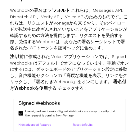
Webhookの署名は
デフォルト
これらは、Messages API、
Dispatch API、Verify API、Voice APIのためのものです。こ
れらは、リクエストがVonageから来ており、そのペイロー
ドが転送中に改ざんされていないことをアプリケーションが
確認するための方法を提供します。リクエストを受信する
際、受信するWebhookは、あなたの署名シークレットで署
名されたJWTトークンを認可ヘッダに含めます。
注
:以前に作成された Voice アプリケーションでは、Signed
Webhooks はデフォルトでオフになっています。手動でオン
にするには、ダッシュボードのアプリケーション設定に移動
し、音声機能セクションの「高度な機能を表示」リンクをク
リックし、「署名付きWebhook」をオンにします。
署名付
きWebhookを使用する
チェックする：