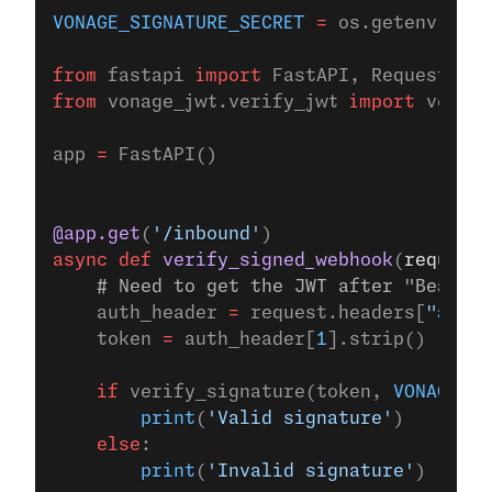
VONAGE_SIGNATURE_SECRET
 =
 os.getenv(
'VON
from
 fastapi 
import
 FastAPI, Request
from
 vonage_jwt.verify_jwt 
import
 verify
app 
=
 FastAPI()
@app.get
(
'/inbound'
)
async
 def
 verify_signed_webhook
(
request
:
    # Need to get the JWT after "Bearer 
    auth_header 
=
 request.headers[
"autho
    token 
=
 auth_header[
1
].strip()
    if
 verify_signature(token, 
VONAGE_SI
        print
(
'Valid signature'
)
    else
:
        print
(
'Invalid signature'
)