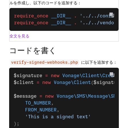
ルを作成し、以下のコードを追加する：
require_once
 __DIR__
 .
 '../../config.ph
require_once
 __DIR__
 .
 '../../vendor/au
全文を見る
コードを書く
に以下を追加する：
verify-signed-webhooks.php
$signature
 =
 new
 Vonage\Client\Credentia
$client
 =
 new
 Vonage\Client
(
$signature
);
$message
 =
 new
 Vonage\SMS\Message\SMS
(
    TO_NUMBER
,
    FROM_NUMBER
,
    'This is a signed text'
);