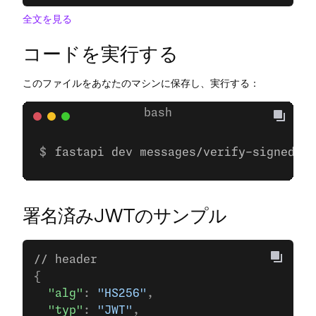
全文を見る
コードを実行する
このファイルをあなたのマシンに保存し、実行する：
fastapi dev messages/verify-signed-we
署名済みJWTのサンプル
// header
{
  "alg"
: 
"HS256"
,
  "typ"
: 
"JWT"
,