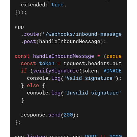
  extended: 
true
,
}));
app
  .
route
(
'/webhooks/inbound-message'
)
  .
post
(
handleInboundMessage
);
const
 handleInboundMessage
 =
 (
request
, 
r
  const
 token
 =
 request.headers.authoriz
  if
 (
verifySignature
(token, 
VONAGE_API_
    console.
log
(
'Valid signature'
);
  } 
else
 {
    console.
log
(
'Invalid signature'
);
  }
  response.
send
(
200
);
}
;