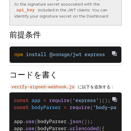
to the signature secret associated with the
included in the JWT claims. You can
api_key
identify your signature secret on the
Dashboard
前提条件
npm
 install
 @vonage/jwt
 express
コードを書く
に以下を追加する：
verify-signed-webhook.js
const
 app
 =
 require
(
'express'
)();
const
 bodyParser
 =
 require
(
'body-parser'
app
.
use
(
bodyParser
.
json
());
app
.
use
(
bodyParser
.
urlencoded
({