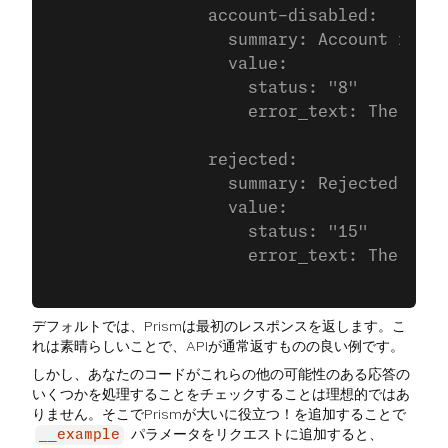
                account-disabled:
                  summary: Account is ba
                  value:
                    status: "8"
                    error_text: The api_
                rejected:
                  summary: Rejected
                  value:
                    status: "15"
                    error_text: The dest
デフォルトでは、Prismは最初のレスポンスを返します。こ
れは素晴らしいことで、APIが通常返すものの良い例です。
しかし、あなたのコードがこれらの他の可能性のある応答の
いくつかを処理することをチェックすることは理想的ではあ
りません。そこでPrismが大いに役立つ！を追加することで
パラメータをリクエストに追加すると、
__example