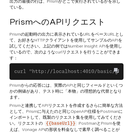
出力の最後の行は、Prismがどこで実行されているかを示し
ている。
PrismへのAPIリクエスト
Prismの起動時の出力に表示されているURLをベースURLとし
て、お好きなHTTPクライアントを使用してサンプルのAPIを
試してください。上記の例ではNumber Insight APIを使用し
ているので、次のようなcurlリクエストを行うことができま
す：
curl "http://localhost:4010/basic/json?a
Prismからの応答には、実際のAPIと同じフィールドといくつ
かの例値があり、テスト時に「本物」の理想的な代替となり
ます。
Prismと連携してAPIリクエストを作成するさらに簡単な方法
として、Prismに与えたのと同じOpenAPI仕様をPostmanに
インポートして、既製のリクエスト集を使用してみてくださ
い。リクエストの
PostmanとPrismを使
{{baseUrl}}
えば、Vonage APIの形状を料金なしで素早く調べることが