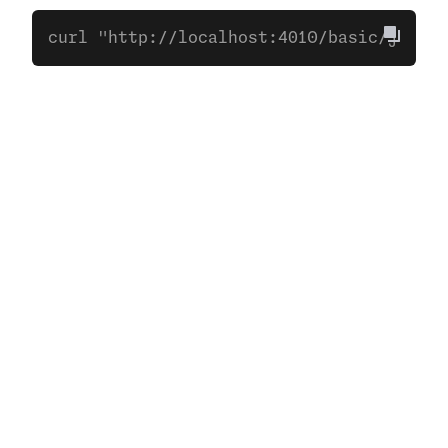
curl "http://localhost:4010/basic/json?a