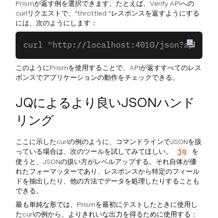
Prismが返す例を選択できます。たとえば、Verify APIへの
curlリクエストで、"throttled "レスポンスを返すようにする
には、次のようにします：
curl "http://localhost:4010/json?api_key
このようにPrismを使用することで、APIが返すすべてのレス
ポンスでアプリケーションの動作をチェックできる。
JQによるより良いJSONハンド
リング
ここに示したcurlの例のように、コマンドラインでJSONを扱
っている場合は、次のツールを試してみてほしい。
を
jq
使うと、JSONの扱い方がレベルアップする。それ自体が優
れたフォーマッターであり、レスポンスから特定のフィール
ドを抽出したり、他の方法でデータを処理したりすることも
できる。
最も単純な形では、Prismを最初にテストしたときに使用し
たcurlの例から、よりきれいな出力を得るために使用する：