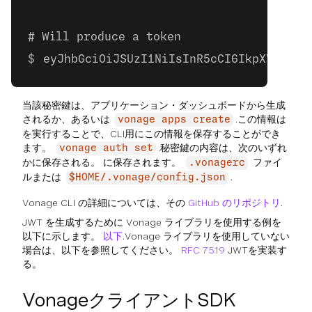
# Will produce a token
eyJhbGciOiJSUzI1NiIsInR5cCI6IkpXVCJ9.e
当該秘密鍵は、アプリケーション・ダッシュボードから生成
されるか、あるいは
.この情報は
vonage apps create
を実行することで、CLI用にこの情報を保存することができ
ます。
.秘密鍵の内容は、次のいずれ
vonage auth set
かに保存される。 に保存されます。
ファイ
.vonagerc
ルまたは
.
$HOME/.vonage/config.json
Vonage CLI の詳細については、その
GitHub のリポジトリ
.
JWT を生成するために Vonage ライブラリを使用する例を
以下に示します。
以下
.Vonage ライブラリを使用していない
場合は、以下を参照してください。
RFC 7519
JWTを実装す
る。
VonageクライアントSDK