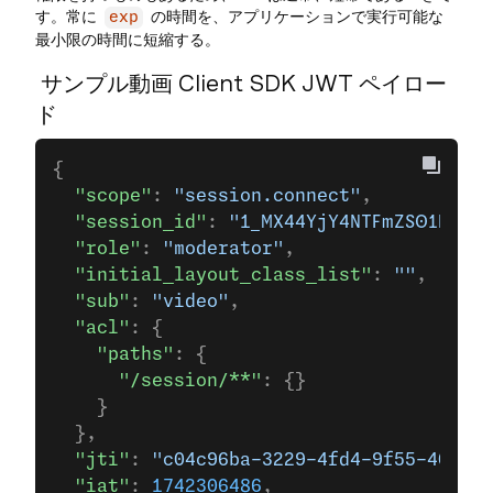
す。常に
の時間を、アプリケーションで実行可能な
exp
最小限の時間に短縮する。
サンプル動画 Client SDK JWT ペイロー
ド
{
  "scope"
: 
"session.connect"
,
  "session_id"
: 
"1_MX44YjY4NTFmZS01NjdjL
  "role"
: 
"moderator"
,
  "initial_layout_class_list"
: 
""
,
  "sub"
: 
"video"
,
  "acl"
: {
    "paths"
: {
      "/session/**"
: {}
    }
  },
  "jti"
: 
"c04c96ba-3229-4fd4-9f55-406b6a
  "iat"
: 
1742306486
,