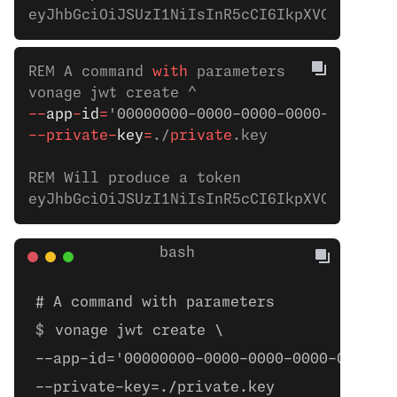
eyJhbGciOiJSUzI1NiIsInR5cCI6IkpXVCJ9.eyJl
REM A command 
with
 parameters
vonage jwt create ^
--
app
-
id
=
'00000000-0000-0000-0000-0000000
--private-
key
=
./
private
.key
REM Will produce a token
eyJhbGciOiJSUzI1NiIsInR5cCI6IkpXVCJ9.eyJl
# A command with parameters
vonage jwt create \
--app-id='00000000-0000-0000-0000-000000
--private-key=./private.key