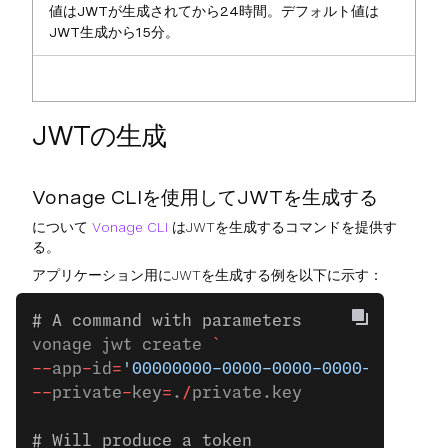
値はJWTが生成されてから24時間。デフォルト値は
JWT生成から15分。
JWTの生成
Vonage CLIを使用してJWTを生成する
について
Vonage CLI
はJWTを生成するコマンドを提供す
る。
アプリケーション用にJWTを生成する例を以下に示す：
# A command with parameters
vonage jwt create 
`
--
app
-
id
=
'00000000-0000-0000-0000-0000000
--
private
-
key
=
.
/
private.key
# Will produce a token