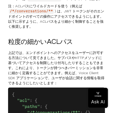
注：ACLパスにワイルドカードを使う（例えば
) は、JWT トークンがそのエン
/*/conversations/**
ドポイントのすべての操作にアクセスできるようにします。
以下に示すように、ACLパスをより細かく制御することを強
く推奨します。
粒度の細かいACLパス
上記では、エンドポイントへのアクセスをユーザーに許可す
る方法について見てきました。サブパスやHTTPメソッドに
基づいてアクセスを制限したり付与したりすることもできま
す。これにより、トークンが持つべきパーミッションを非常
に細かく定義することができます。例えば、Voice Client
SDK アプリケーションで、ユーザが会話に関する情報を取得
できるようにしたいとします：
{
  "acl"
: {
    "paths"
: {
      "/*/conversations/**"
: {}