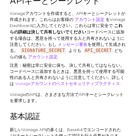
APIキーとシークレット
Vonageアカウントを作成すると、APIキーとシークレットが
作成されます。これらはお客様の
アカウント設定
をVonage
Dashboardに入力してください。これらは常に安全で
これ
らの詳細は決して共有しないでください
コードベースに追加
する場合は、悪意を持って使用する人と共有されないように
注意してください。もし
メッセージ署名
を使用して生成され
る。
よりも
どち
SIGNATURE_SECRET
API_SECRET
らの値も
アカウント設定
.
注意：秘密は常に安全に保ち、決して共有してはならない。
コードベースに追加するときは、悪意を持って使用する可能
性のある人と共有されないように注意してください。詳しく
は
Vonageアカウントのベストセキュリティプラクティス
.
VonageのAPIは、さまざまな方法でAPIキーとシークレット
を要求します。
基本認証
新しいVonage APIの多くは、Base64でエンコードされた
APIキーとシークレットを使って認証を行う必要がありま