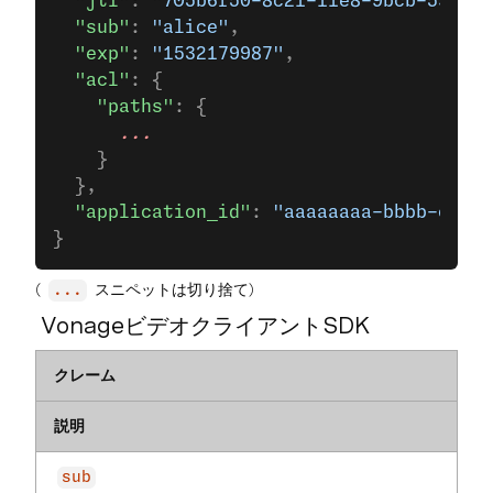
  "jti"
: 
"705b6f50-8c21-11e8-9bcb-595326
  "sub"
: 
"alice"
,
  "exp"
: 
"1532179987"
,
  "acl"
: {
    "paths"
: {
      ...
    }
  },
  "application_id"
: 
"aaaaaaaa-bbbb-cccc-
}
(
スニペットは切り捨て)
...
VonageビデオクライアントSDK
クレーム
説明
sub