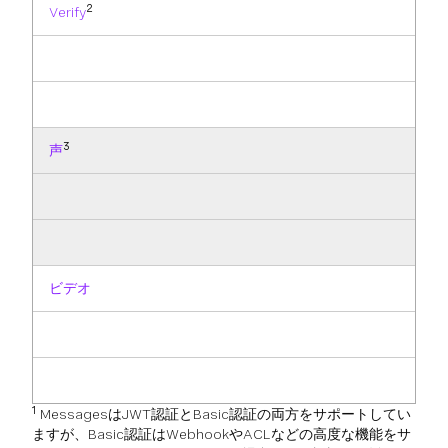
2
Verify
3
声
ビデオ
1
MessagesはJWT認証とBasic認証の両方をサポートしてい
ますが、Basic認証はWebhookやACLなどの高度な機能をサ