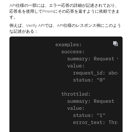
API仕様の一部には、エラー応答の詳細が記述されており、
応答名を使用してPrismにその応答を返すように依頼できま
す。
例えば、Verify APIでは、API仕様のレスポンス例にこのよう
な記述がある：
              examples:
                success:
                  summary: Request was s
                  value:
                    request_id: abcdef01
                    status: "0"
                throttled:
                  summary: Request limit
                  value:
                    status: "1"
                    error_text: Throttle