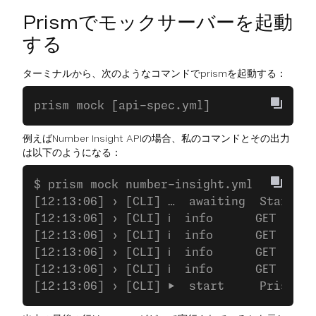
Prismでモックサーバーを起動
する
ターミナルから、次のようなコマンドでprismを起動する：
prism mock [api-spec.yml]
例えばNumber Insight APIの場合、私のコマンドとその出力
は以下のようになる：
$ prism mock number-insight.yml
[12:13:06] › [CLI] …  awaiting  Starting
[12:13:06] › [CLI] ℹ  info      GET     
[12:13:06] › [CLI] ℹ  info      GET     
[12:13:06] › [CLI] ℹ  info      GET     
[12:13:06] › [CLI] ℹ  info      GET     
[12:13:06] › [CLI] ▶  start     Prism is