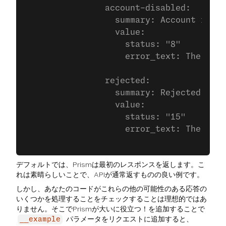
                account-disabled:
                  summary: Account is ba
                  value:
                    status: "8"
                    error_text: The api_
                rejected:
                  summary: Rejected
                  value:
                    status: "15"
                    error_text: The dest
デフォルトでは、Prismは最初のレスポンスを返します。こ
れは素晴らしいことで、APIが通常返すものの良い例です。
しかし、あなたのコードがこれらの他の可能性のある応答の
いくつかを処理することをチェックすることは理想的ではあ
りません。そこでPrismが大いに役立つ！を追加することで
パラメータをリクエストに追加すると、
__example