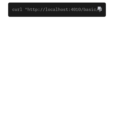
curl "http://localhost:4010/basic/json?a