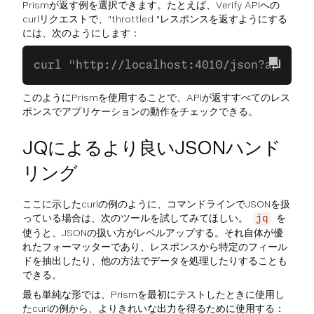
Prismが返す例を選択できます。たとえば、Verify APIへの
curlリクエストで、"throttled "レスポンスを返すようにする
には、次のようにします：
curl "http://localhost:4010/json?api_key
このようにPrismを使用することで、APIが返すすべてのレス
ポンスでアプリケーションの動作をチェックできる。
JQによるより良いJSONハンド
リング
ここに示したcurlの例のように、コマンドラインでJSONを扱
っている場合は、次のツールを試してみてほしい。
を
jq
使うと、JSONの扱い方がレベルアップする。それ自体が優
れたフォーマッターであり、レスポンスから特定のフィール
ドを抽出したり、他の方法でデータを処理したりすることも
できる。
最も単純な形では、Prismを最初にテストしたときに使用し
たcurlの例から、よりきれいな出力を得るために使用する：