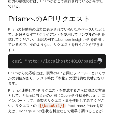
出力の最後の行は、Prismがどこで実行されているかを示し
ている。
PrismへのAPIリクエスト
Prismの起動時の出力に表示されているURLをベースURLとし
て、お好きなHTTPクライアントを使用してサンプルのAPIを
試してください。上記の例ではNumber Insight APIを使用し
ているので、次のようなcurlリクエストを行うことができま
す：
curl "http://localhost:4010/basic/json?a
Prismからの応答には、実際のAPIと同じフィールドといくつ
かの例値があり、テスト時に「本物」の理想的な代替となり
ます。
Prismと連携してAPIリクエストを作成するさらに簡単な方法
として、Prismに与えたのと同じOpenAPI仕様をPostmanに
インポートして、既製のリクエスト集を使用してみてくださ
い。リクエストの
PostmanとPrismを使
{{baseUrl}}
えば、Vonage APIの形状を料金なしで素早く調べることが