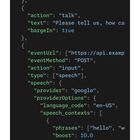
  },
  {
    "action"
: 
"talk"
,
    "text"
: 
"Please tell us, how can we 
    "bargeIn"
: 
true
  },
  {
    "eventUrl"
: [
"https://api.example.co
    "eventMethod"
: 
"POST"
,
    "action"
: 
"input"
,
    "type"
: [
"speech"
],
    "speech"
: {
      "provider"
: 
"google"
,
      "providerOptions"
: {
        "language_code"
: 
"en-US"
,
        "speech_contexts"
: [
          {
            "phrases"
: [
"hello"
, 
"world"
            "boost"
: 
10.0