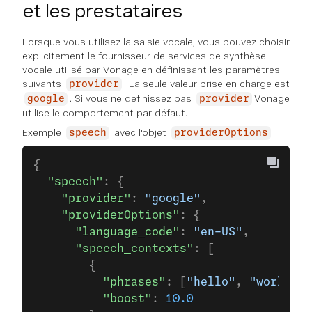
et les prestataires
Lorsque vous utilisez la saisie vocale, vous pouvez choisir
explicitement le fournisseur de services de synthèse
vocale utilisé par Vonage en définissant les paramètres
suivants
. La seule valeur prise en charge est
provider
. Si vous ne définissez pas
Vonage
google
provider
utilise le comportement par défaut.
Exemple
avec l'objet
:
speech
providerOptions
{
  "speech"
: {
    "provider"
: 
"google"
,
    "providerOptions"
: {
      "language_code"
: 
"en-US"
,
      "speech_contexts"
: [
        {
          "phrases"
: [
"hello"
, 
"world"
, 
          "boost"
: 
10.0