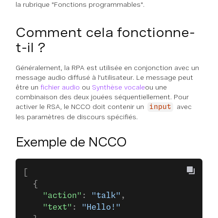
la rubrique "Fonctions programmables".
Comment cela fonctionne-
t-il ?
Généralement, la RPA est utilisée en conjonction avec un
message audio diffusé à l'utilisateur. Le message peut
être un
fichier audio
ou
Synthèse vocale
ou une
combinaison des deux jouées séquentiellement. Pour
activer le RSA, le NCCO doit contenir un
avec
input
les paramètres de discours spécifiés.
Exemple de NCCO
[
  {
    "action"
: 
"talk"
,
    "text"
: 
"Hello!"