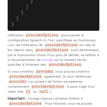
        }
      ]
    }
  }
}
Utilisation
pour passer la
providerOptions
configuration Speech-to-Text spécifique au fournisseur.
Lors de l'utilisation de
les clés et
providerOptions
les valeurs dans
sont déterminées
providerOptions
par le fournisseur choisi. Pour plus de détails, se référer à
la documentation de
Google
sur la manière de les
spécifier à l'intérieur des
.
providerOptions
Si vous omettez
vous pouvez omettre
provider
également. Si vous définissez
providerOptions
Les projets de l'Union européenne
provider
comprennent
(il peut s'agir d'un
providerOptions
objet vide
ou
).
{}
null
Important :
Vonage impose certaines limites à
. Pour l'instant, vous ne pouvez
providerOptions