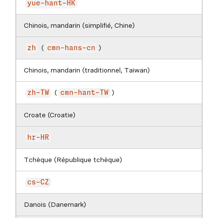
yue-hant-HK
Chinois, mandarin (simplifié, Chine)
(
)
zh
cmn-hans-cn
Chinois, mandarin (traditionnel, Taiwan)
(
)
zh-TW
cmn-hant-TW
Croate (Croatie)
hr-HR
Tchèque (République tchèque)
cs-CZ
Danois (Danemark)