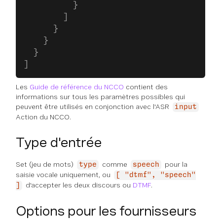
          }
        ]
      }
    }
  }
]
Les
Guide de référence du NCCO
contient des
informations sur tous les paramètres possibles qui
peuvent être utilisés en conjonction avec l'ASR
input
Action du NCCO.
Type d'entrée
Set (jeu de mots)
comme
pour la
type
speech
saisie vocale uniquement, ou
[ "dtmf", "speech"
d'accepter les deux discours ou
DTMF
.
]
Options pour les fournisseurs