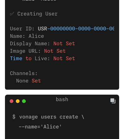
✅ Creating User
User ID: 
USR
-00000000-0000-0000-0000-0000
Name: Alice
Display Name: 
Not Set
Image URL: 
Not Set
Time
 to
 Live: 
Not Set
Channels:
  None
 Set
vonage users create \
  --name='Alice'