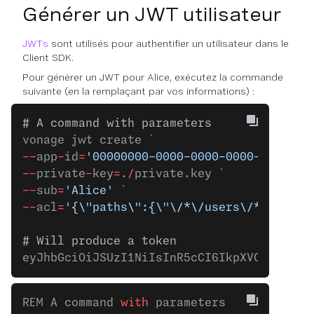
Générer un JWT utilisateur
JWTs
sont utilisés pour authentifier un utilisateur dans le
Client SDK.
Pour générer un JWT pour Alice, exécutez la commande
suivante (en la remplaçant par vos informations) :
# A command with parameters
vonage jwt create 
`
--
app
-
id
=
'00000000-0000-0000-0000-0000000
--
private
-
key
=
.
/
private.key 
`
--
sub
=
'Alice'
 `
--
acl
=
'{\"paths\":{\"\/*\/users\/**\":{},
# Will produce a token
eyJhbGciOiJSUzI1NiIsInR5cCI6IkpXVCJ9.eyJh
REM A command 
with
 parameters