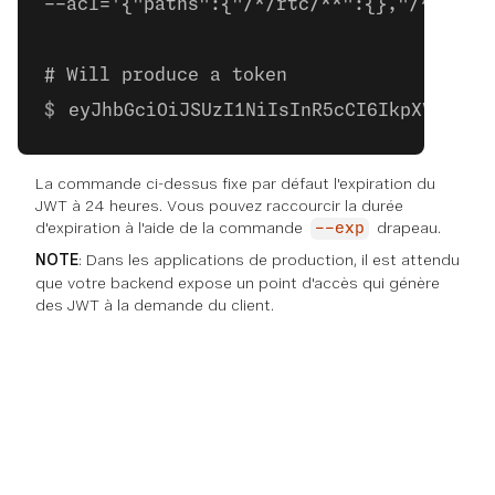
--acl='{"paths":{"/*/rtc/**":{},"/*/user
# Will produce a token
eyJhbGciOiJSUzI1NiIsInR5cCI6IkpXVCJ9.e
La commande ci-dessus fixe par défaut l'expiration du
JWT à 24 heures. Vous pouvez raccourcir la durée
d'expiration à l'aide de la commande
drapeau.
--exp
NOTE
: Dans les applications de production, il est attendu
que votre backend expose un point d'accès qui génère
des JWT à la demande du client.