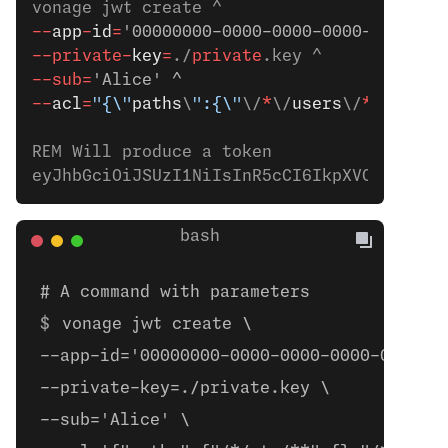
vonage jwt create ^
--
app
-
id
=
'00000000-0000-0000-0000-0000000
--private-
key
=
./
private
.key ^
--sub=
'Alice' ^
--
acl
=
"{\"
paths
\
":{\"
\/
*
\/
users
\/
**
\
":{},
REM Will produce a token
eyJhbGciOiJSUzI1NiIsInR5cCI6IkpXVCJ9.eyJh
# A command with parameters
vonage jwt create \
--app-id='00000000-0000-0000-0000-000000
--private-key=./private.key \
--sub='Alice' \