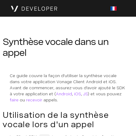
Synthèse vocale dans un
appel
Ce guide couvre la façon d'utiliser la synthèse vocale
dans votre application Vonage Client Android et iOS.
Avant de commencer, assurez-vous d'avoir ajouté le SDK
à votre application et (
Android
,
iOS
,
JS
) et vous pouvez
faire
ou
recevoir
appels.
Utilisation de la synthèse
vocale lors d'un appel