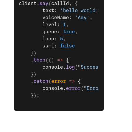
client
.
say
(
callId
, { 
        text: 
'hello world 111'
,
        voiceName: 
'Amy'
,
        level: 
1
,
        queue: 
true
,
        loop: 
5
,
        ssml: 
false
    })
    .
then
(() 
=>
 {
        console.
log
(
"Success sending T
    }
)
    .
catch
(
error
 =>
 {
        console.
error
(
"Error sending T
    }
);