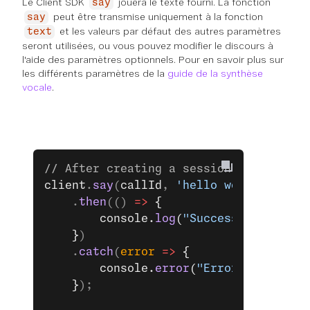
Le Client SDK
jouera le texte fourni. La fonction
say
peut être transmise uniquement à la fonction
say
et les valeurs par défaut des autres paramètres
text
seront utilisées, ou vous pouvez modifier le discours à
l'aide des paramètres optionnels. Pour en savoir plus sur
les différents paramètres de la
guide de la synthèse
vocale
.
// After creating a session
client
.
say
(
callId
, 
'hello world 111'
 )
    .
then
(() 
=>
 {
        console.
log
(
"Success sending T
    }
)
    .
catch
(
error
 =>
 {
        console.
error
(
"Error sending T
    }
);