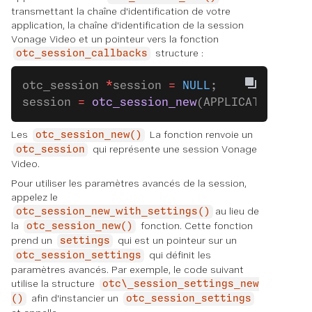
transmettant la chaîne d'identification de votre
application, la chaîne d'identification de la session
Vonage Video et un pointeur vers la fonction
structure :
otc_session_callbacks
otc_session 
*
session 
=
 NULL
;
session 
=
 otc_session_new
(APPLICATION_ID,
Les
La fonction renvoie un
otc_session_new()
qui représente une session Vonage
otc_session
Video.
Pour utiliser les paramètres avancés de la session,
appelez le
au lieu de
otc_session_new_with_settings()
la
fonction. Cette fonction
otc_session_new()
prend un
qui est un pointeur sur un
settings
qui définit les
otc_session_settings
paramètres avancés. Par exemple, le code suivant
utilise la structure
otc\_session_settings_new
afin d'instancier un
()
otc_session_settings