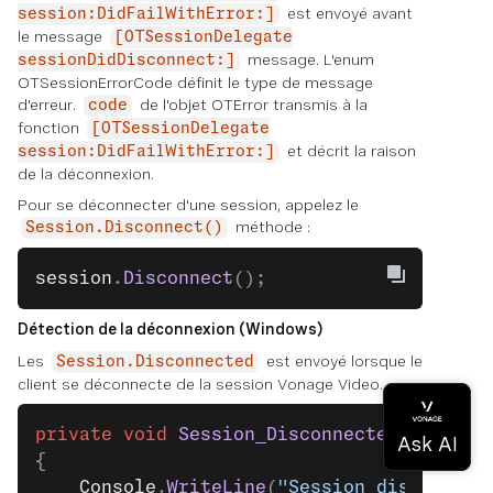
est envoyé avant
session:DidFailWithError:]
le message
[OTSessionDelegate
message. L'enum
sessionDidDisconnect:]
OTSessionErrorCode définit le type de message
d'erreur.
de l'objet OTError transmis à la
code
fonction
[OTSessionDelegate
et décrit la raison
session:DidFailWithError:]
de la déconnexion.
Pour se déconnecter d'une session, appelez le
méthode :
Session.Disconnect()
session
.
Disconnect
();
Détection de la déconnexion (Windows)
Les
est envoyé lorsque le
Session.Disconnected
client se déconnecte de la session Vonage Video.
private
 void
 Session_Disconnected
(
object
 
{
    Console
.
WriteLine
(
"Session disconnect