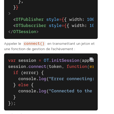
    },
  }
}
>
  <
OTPublisher
 style
={
{ width: 
100
, heigh
  <
OTSubscriber
 style
={
{ width: 
100
, heig
</
OTSession
>
Appeler le
en transmettant un jeton et
connect()
une fonction de gestion de l'achèvement :
var
 session
 =
 OT
.
initSession
(
appID
, 
sessi
session
.
connect
(
token
, 
function
(
error
) 
{
  if
 (error) {
    console.
log
(
"Error connecting: "
, err
  } 
else
 {
    console.
log
(
"Connected to the session
  }
}
);