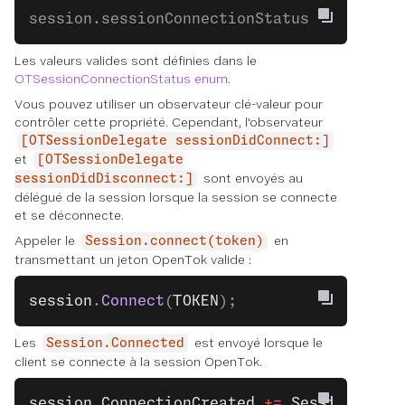
session.sessionConnectionStatus
Les valeurs valides sont définies dans le
OTSessionConnectionStatus enum
.
Vous pouvez utiliser un observateur clé-valeur pour
contrôler cette propriété. Cependant, l'observateur
[OTSessionDelegate sessionDidConnect:]
et
[OTSessionDelegate
sont envoyés au
sessionDidDisconnect:]
délégué de la session lorsque la session se connecte
et se déconnecte.
Appeler le
en
Session.connect(token)
transmettant un jeton OpenTok valide :
session
.
Connect
(
TOKEN
);
Les
est envoyé lorsque le
Session.Connected
client se connecte à la session OpenTok.
session
.
ConnectionCreated
 +=
 Session_Conn