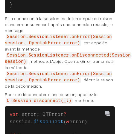
}
Si la connexion à la session est interrompue en raison
d'une erreur survenant après une connexion réussie, le
message
Session.SessionListener.onError(Session
est appelée
session, OpentokError error)
avant la méthode
Session.SessionListener.onDisconnected(Session
méthode. L'objet OpentokError transmis à
session)
la méthode
Session.SessionListener.onError(Session
décrit la raison
session, OpentokError error)
de la déconnexion.
Pour se déconnecter d'une session, appelez le
méthode.
OTSession disconnect(_:)
var
 error: OTError
?
session.
disconnect
(
&
error)