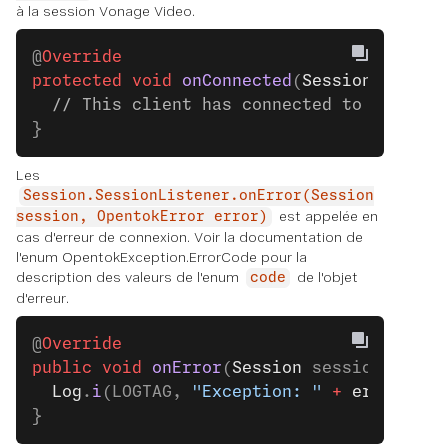
à la session Vonage Video.
@
Override
protected
 void
 onConnected
(
Session
 sessio
  // This client has connected to the ses
}
Les
Session.SessionListener.onError(Session
est appelée en
session, OpentokError error)
cas d'erreur de connexion. Voir la documentation de
l'enum OpentokException.ErrorCode pour la
description des valeurs de l'enum
de l'objet
code
d'erreur.
@
Override
public
 void
 onError
(
Session
 session, 
Open
  Log
.
i
(LOGTAG, 
"Exception: "
 +
 error
.
get
}