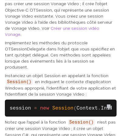
pas
créer
une session Vonage Video ; il crée l'objet
Objective-C OTSession, qui représente une session
Vonage Video existante. Vous créez une session
Vonage Video à l'aide des bibliothèques côté serveur
de Vonage Video. Voir
Créer une session vidéo
Vonage
.
Implémentez les méthodes du protocole
OTSessionDelegate dans l'objet que vous spécifiez en
tant qu'objet délégué. Ces méthodes sont appelées
lorsque des événements liés à la session se
produisent.
Instanciez un objet Session en appelant la fonction
en indiquant le contexte d'application
Session()
Windows approprié, l'identifiant de votre application et
l'identifiant de la session Vonage Video :
session
 =
 new
 Session
(
Context
.
Instance
, 
A
Notez que l'appel à la fonction
n'est pas
Session()
créer
une session Vonage Video ; il crée un objet
Session C#, qui représente une session Vonage Video