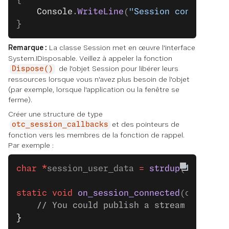
    Console
.
WriteLine
(
"Session connected 
}
Remarque :
La classe Session met en œuvre l'interface
System.IDisposable. Veillez à appeler la fonction
de l'objet Session pour libérer leurs
Dispose()
ressources lorsque vous n'avez plus besoin de l'objet
(par exemple, lorsque l'application ou la fenêtre se
ferme).
Créer une structure de type
et des pointeurs de
otc_session_callbacks
fonction vers les membres de la fonction de rappel.
Par exemple :
char
 *
session_user_data 
=
 strdup
(
"Session
static
 void
 on_session_connected
(otc_sess
    // You could publish a stream once yo
}