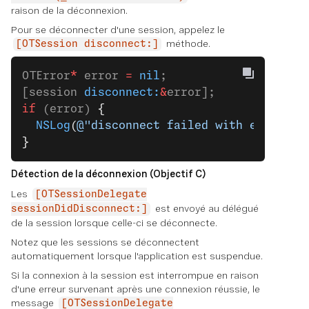
raison de la déconnexion.
Pour se déconnecter d'une session, appelez le
méthode.
[OTSession disconnect:]
OTError
*
 error 
=
 nil
;
[session 
disconnect:
&
error];
if
 (error) 
{
  NSLog
(
@"disconnect failed with error: (
}
Détection de la déconnexion (Objectif C)
Les
[OTSessionDelegate
est envoyé au délégué
sessionDidDisconnect:]
de la session lorsque celle-ci se déconnecte.
Notez que les sessions se déconnectent
automatiquement lorsque l'application est suspendue.
Si la connexion à la session est interrompue en raison
d'une erreur survenant après une connexion réussie, le
message
[OTSessionDelegate