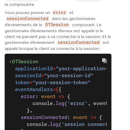
la composante.
Vous pouvez passer un
et
error
dans les gestionnaires
sessionConnected
d'événements de la
composant. Le
OTSession
gestionnaire d'événements d'erreur est appelé si le
client ne parvient pas à se connecter à la session. Et le
gestionnaire d'événement
est
sessionConnected
appelé lorsque le client se connecte à la session :
<
OTSession
  applicationId
=
"your-application-ID"
  sessionId
=
"your-session-id"
  token
=
"your-session-token"
  eventHandlers
={
{
    error
: 
event
 =>
 {
        console.
log
(
'error'
, event);
      },
    sessionConnected
: 
event
 =>
 {
      console.
log
(
'session connected'
, ev