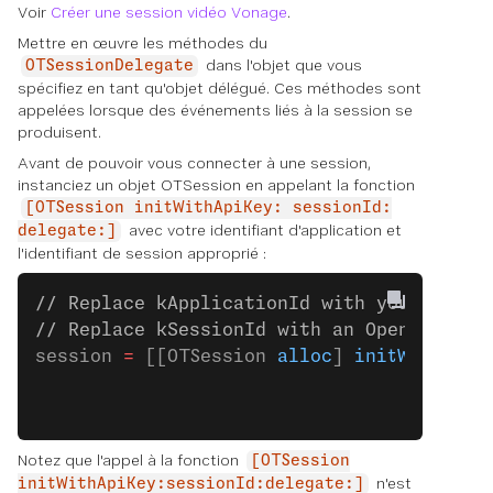
Voir
Créer une session vidéo Vonage
.
Mettre en œuvre les méthodes du
dans l'objet que vous
OTSessionDelegate
spécifiez en tant qu'objet délégué. Ces méthodes sont
appelées lorsque des événements liés à la session se
produisent.
Avant de pouvoir vous connecter à une session,
instanciez un objet OTSession en appelant la fonction
[OTSession initWithApiKey: sessionId:
avec votre identifiant d'application et
delegate:]
l'identifiant de session approprié :
// Replace kApplicationId with your appli
// Replace kSessionId with an OpenTok ses
session 
=
 [[OTSession 
alloc
] 
initWithApiK
                                        s
                                        d
Notez que l'appel à la fonction
[OTSession
n'est
initWithApiKey:sessionId:delegate:]