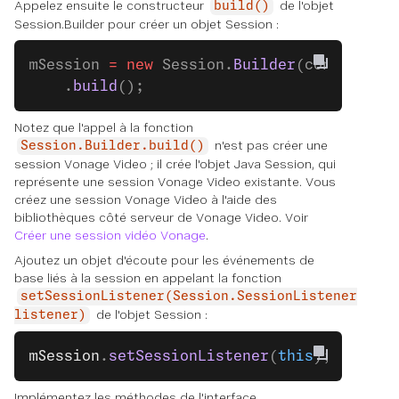
Appelez ensuite le constructeur
de l'objet
build()
Session.Builder pour créer un objet Session :
mSession 
=
 new
 Session.
Builder
(context, A
    .
build
();
Notez que l'appel à la fonction
n'est pas
créer
une
Session.Builder.build()
session Vonage Video ; il crée l'objet Java Session, qui
représente une session Vonage Video existante. Vous
créez une session Vonage Video à l'aide des
bibliothèques côté serveur de Vonage Video. Voir
Créer une session vidéo Vonage
.
Ajoutez un objet d'écoute pour les événements de
base liés à la session en appelant la fonction
setSessionListener(Session.SessionListener
de l'objet Session :
listener)
mSession
.
setSessionListener
(
this
);
Implémentez les méthodes de l'interface