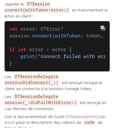
Appeler le
OTSession
en transmettant le
connect(withToken:error:)
jeton au client :
var
 error: OTError
?
session.
connect
(
withToken
: token, 
error
: 
if
 let
 error 
=
 error {
    print
(
"connect failed with error: 
\(
e
}
Les
OTSessionDelegate
est envoyé lorsque le
sessionDidConnect(_:)
client se connecte à la session Vonage Video.
Les
OTSessionDelegate
est envoyé en
session(_:didFailWithError:)
cas d'erreur de connexion.
Voir la documentation de l'outil
OTSessionErrorCode
enum
pour la description des valeurs du
de
code