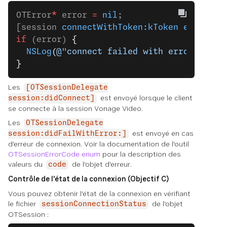
OTError
*
 error 
=
 nil
;
[session 
connectWithToken:kToken
 error:
&
e
if
 (error) 
{
  NSLog
(
@"connect failed with error: (
%@
)
}
Les
[OTSessionDelegate
est envoyé lorsque le client
session:didConnect]
se connecte à la session Vonage Video.
Les
OTSessionDelegate
est envoyé en cas
session:didFailWithError:]
d'erreur de connexion. Voir la documentation de l'outil
OTSessionErrorCode enum
pour la description des
valeurs du
de l'objet d'erreur.
code
Contrôle de l'état de la connexion (Objectif C)
Vous pouvez obtenir l'état de la connexion en vérifiant
le fichier
de l'objet
sessionConnectionStatus
OTSession :