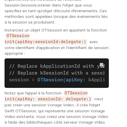
Session.SessionListener dans l'objet que vous
spécifiez en tant qu'objet d'écoute d'événements. Ces
méthodes sont appelées lorsque des événements liés
à la session se produisent.
Instanciez un objet OTSession en appelant la fonction
OTSession
avec
init(apiKey:sessionId:delegate:)
votre identifiant d'application et l'identifiant de session
approprié :
// Replace kApplicationId with your appli
// Replace kSessionId with a session ID:
session 
=
 OTSession
(
apiKey
: kApplicationI
Notez que l'appel à la fonction
OTSession
n'est
init(apiKey: sessionId: delegate:)
pas
créer
une session Vonage Video ; il crée l'objet
Swift OTSession, qui représente une session Vonage
Video existante. Vous créez une session Vonage Video
à l'aide des bibliothèques côté serveur Vonage Video.