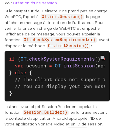
Voir
Création d'une session
.
Si le navigateur de l'utilisateur ne prend pas en charge
WebRTC, l'appel à
la page
OT.initSession()
affiche un message à l'intention de l'utilisateur. Pour
vérifier la prise en charge de WebRTC et empêcher
l'affichage de ce message, vous pouvez appeler la
fonction
avant
OT.checkSystemRequirements()
d'appeler la méthode
:
OT.initSession()
if
 (
OT
.
checkSystemRequirements
() 
==
 1
) 
{
  var
 session 
=
 OT
.
initSession
(applicatio
}
 else
 {
  // The client does not support WebRTC.
  // You can display your own message.
}
Instanciez un objet Session.Builder en appelant la
fonction
en lui transmettant
Session.Builder()
le contexte d'application Android approprié, l'ID de
votre application Vonage Video et un ID de session.