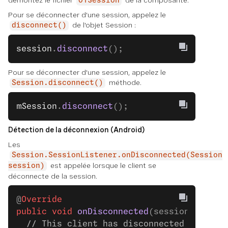
démontez le fichier
de la composante.
OTSession
Pour se déconnecter d'une session, appelez le
de l'objet Session :
disconnect()
session
.
disconnect
();
Pour se déconnecter d'une session, appelez le
méthode.
Session.disconnect()
mSession
.
disconnect
();
Détection de la déconnexion (Android)
Les
Session.SessionListener.onDisconnected(Session
est appelée lorsque le client se
session)
déconnecte de la session.
@
Override
public
 void
 onDisconnected
(session) {
  // This client has disconnected to the 