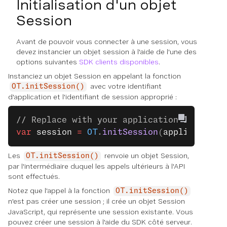
Initialisation d'un objet
Session
Avant de pouvoir vous connecter à une session, vous
devez instancier un objet session à l'aide de l'une des
options suivantes
SDK clients disponibles
.
Instanciez un objet Session en appelant la fonction
avec votre identifiant
OT.initSession()
d'application et l'identifiant de session approprié :
// Replace with your application ID and s
var
 session
 =
 OT
.
initSession
(
applicationI
Les
renvoie un objet Session,
OT.initSession()
par l'intermédiaire duquel les appels ultérieurs à l'API
sont effectués.
Notez que l'appel à la fonction
OT.initSession()
n'est pas
créer
une session ; il crée un objet Session
JavaScript, qui représente une session existante. Vous
pouvez créer une session à l'aide du SDK côté serveur.