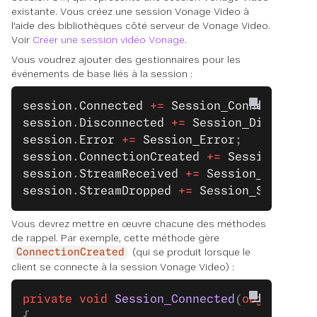
existante. Vous créez une session Vonage Video à
l'aide des bibliothèques côté serveur de Vonage Video.
Voir
Créer une session vidéo Vonage
.
Vous voudrez ajouter des gestionnaires pour les
événements de base liés à la session :
session
.
Connected
 +=
 Session_Connected
;
session
.
Disconnected
 +=
 Session_Disconnec
session
.
Error
 +=
 Session_Error
;
session
.
ConnectionCreated
 +=
 Session_Conn
session
.
StreamReceived
 +=
 Session_StreamR
session
.
StreamDropped
 +=
 Session_StreamDr
Vous devrez mettre en œuvre chacune des méthodes
de rappel. Par exemple, cette méthode gère
(qui se produit lorsque le
ConnectionCreated
client se connecte à la session Vonage Video) :
private
 void
 Session_Connected
(
object
 sen
{