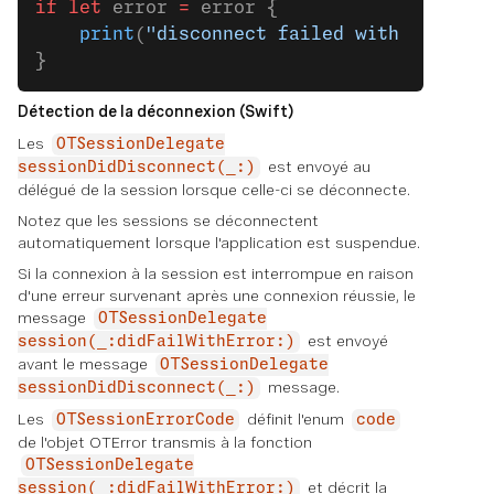
if
 let
 error 
=
 error {
    print
(
"disconnect failed with error: 
}
Détection de la déconnexion (Swift)
Les
OTSessionDelegate
est envoyé au
sessionDidDisconnect(_:)
délégué de la session lorsque celle-ci se déconnecte.
Notez que les sessions se déconnectent
automatiquement lorsque l'application est suspendue.
Si la connexion à la session est interrompue en raison
d'une erreur survenant après une connexion réussie, le
message
OTSessionDelegate
est envoyé
session(_:didFailWithError:)
avant le message
OTSessionDelegate
message.
sessionDidDisconnect(_:)
Les
définit l'enum
OTSessionErrorCode
code
de l'objet OTError transmis à la fonction
OTSessionDelegate
et décrit la
session(_:didFailWithError:)