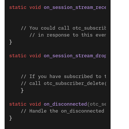
static
 void
 on_session_stream_received
(ot
                                       vo
                                       co
    // You could call otc_subscriber_new(
       // in response to this event.
}
static
 void
 on_session_stream_dropped
(otc
                                      voi
                                      con
    // If you have subscribed to this str
    // call otc_subscriber_delete() to de
    }
static
 void
 on_disconnected
(otc_session 
*
    // Handle the on_disconnected event.
}