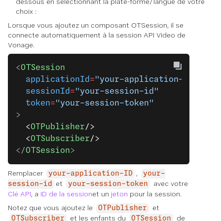
dessous en sélectionnant la plate-forme/langue de votre
choix :
Lorsque vous ajoutez un composant OTSession, il se
connecte automatiquement à la session API Video de
Vonage.
<
OTSession
  applicationId
=
"your-application-ID"
  sessionId
=
"your-session-id"
  token
=
"your-session-token"
>
  <
OTPublisher
/>
  <
OTSubscriber
/>
</
OTSession
>
Remplacer
,
your-application-ID
your-
et
avec votre
session-id
your-session-token
Clé API
, a
ID de la session
et un
jeton
pour la session.
Notez que vous ajoutez le
et
OTPublisher
et les enfants du
de
OTSubscriber
OTSession