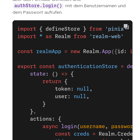
mit dem Benutzernamen und
authStore.login()
dem Passwort aufrufen.
import
 { defineStore }
 from
 'pinia'
import
 *
 as
 Realm
 from
 'realm-web'
const
 realmApp
 =
 new
 Realm
.
App
({
id: 
imp
export
 const
 authenticationStore
 =
 defi
    state
: () 
=>
 {
        return
 {
            token: 
null
,
            user: 
null
,
        }
    }
,
    actions: {
        async
 login
(
username
, 
password
)
            const
 creds
 =
 Realm.Credent