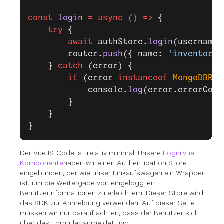
const
 login
 =
 async
 () 
=>
 {
    try
 {
        await
 authStore.
login
(username.
        router.
push
({ name: 
'inventory.
    } 
catch
 (error) {
        if
 (error 
instanceof
 MongoDBRea
            console.
log
(error.errorCode
        }
    }
}
Der VueJS-Code ist relativ minimal. Unsere
Login.vue-
Komponente
haben wir einen Authentication Store
eingebunden, der wie unser Einkaufswagen ein Wrapper
ist, um die Weitergabe von eingeloggten
Benutzerinformationen zu erleichtern. Dieser Store wird
das SDK zur Anmeldung verwenden. Auf dieser Seite
müssen wir nur darauf achten, dass der Benutzer sich
über das Formular anmeldet und