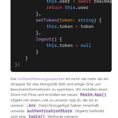
            this
.user 
=
 await
 realmApp.
            return
 this
.user
        },
        setToken
(
token
:
 string
) {
            this
.token 
=
 token
        },
        logout
() {
            this
.token 
=
 null
        }
    }
})
Der
Authentifizierungsspeicher
ist nicht viel mehr als ein
Wrapper für das MongoDB SDK und einige Orte, um
Benutzerinformationen zu speichern. Wir erstellen einen
Store mit Pinia und erstellen ein neues
Realm.App()
Objekt mit einem Link zu unserer App ID, die wir in
unserer
Datei hinzugefügt haben. Innerhalb
.env
unseres
Objekts befindet
authenticationStore
sich eine
Methode namens
login()