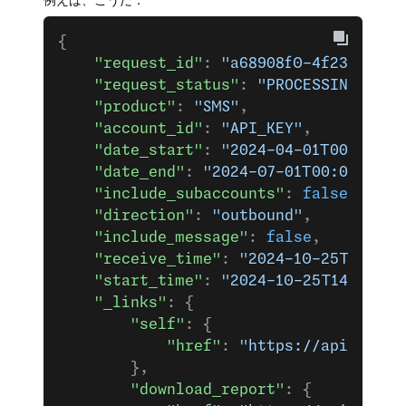
{
    "request_id"
: 
"a68908f0-4f23-4b47-
    "request_status"
: 
"PROCESSING"
,
    "product"
: 
"SMS"
,
    "account_id"
: 
"API_KEY"
,
    "date_start"
: 
"2024-04-01T00:00:00
    "date_end"
: 
"2024-07-01T00:00:00+0
    "include_subaccounts"
: 
false
,
    "direction"
: 
"outbound"
,
    "include_message"
: 
false
,
    "receive_time"
: 
"2024-10-25T14:13:
    "start_time"
: 
"2024-10-25T14:13:39
    "_links"
: {
        "self"
: {
            "href"
: 
"https://api.nexmo
        },
        "download_report"
: {