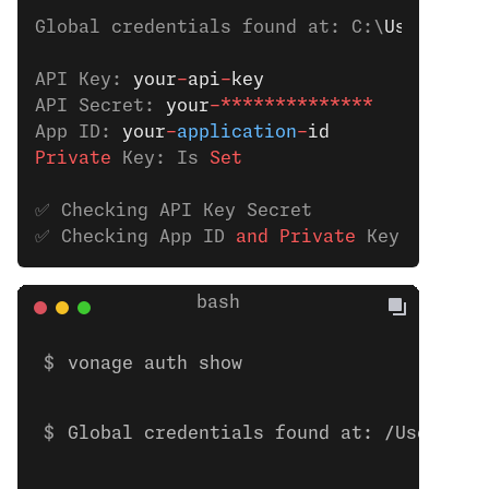
Global credentials found at: C:\
Users
\
bob
API Key: 
your
-
api
-
key
API Secret: 
your
-**************
App ID: 
your
-
application
-
id
Private
 Key: Is
 Set
✅ Checking API Key Secret
✅ Checking App ID 
and
 Private
 Key
vonage auth show
Global credentials found at: /Users/bo