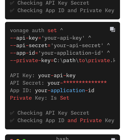
✅ Checking API Key Secret
✅ Checking App ID and Private Key
vonage auth
 set 
^
--
api
-
key
=
'your-api-key' ^
--
api
-
secret
=
'your-api-secret' ^ 
--
app
-
id
=
'your-application-id' ^
--private-
key
=
C
:\
path
\
to
\
private
.key
API Key: 
your
-
api
-
key
API Secret: 
your
-**************
App ID: 
your
-
application
-
id
Private
 Key: Is
 Set
✅ Checking API Key Secret
✅ Checking App ID 
and
 Private
 Key