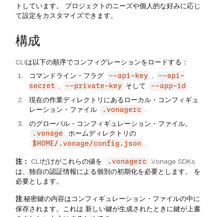
トしています。 プロジェクトのニーズや個人的な好みに応じ
て設定をカスタマイズできます。
構成
CLIは以下の順序でコンフィグレーションをロードする：
コマンドライン・フラグ
,
--api-key
--api-
,
そして
.
secret
--private-key
--app-id
現在の作業ディレクトリにあるローカル・コンフィギュ
レーション・ファイル
.
.vonagerc
のグローバル・コンフィギュレーション・ファイル。
ホームディレクトリの
.vonage
.
$HOME/.vonage/config.json
注：
CLIだけがこれらの値を
.Vonage SDKs
.vonagerc
は、独自の認証情報による個別の初期化を必要とします。 を
必要とします。
注
:秘密鍵の内容はコンフィギュレーション・ファイルの中に
保存されます。これは 新しい鍵が生成されたときに鍵が上書