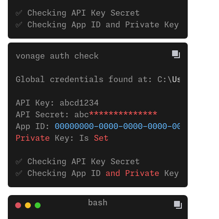
✅ Checking API Key Secret
✅ Checking App ID and Private Key
vonage auth check 
Global credentials found at: C:\
Users
\
bob
API Key: abcd1234
API Secret: abc
**************
App ID: 
00000000-0000-0000-0000-000000000
Private
 Key: Is
 Set
✅ Checking API Key Secret
✅ Checking App ID 
and
 Private
 Key