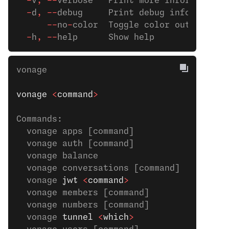
  -
v
,
 --
verbose   Print more information 
  -
d
,
 --
debug     Print debug information
      --
no
-
color  Toggle color output off
  -
h
,
 --
help      Show help              
vonage 
vonage
 <
command
>
Commands:
  vonage apps [command]           Manage 
  vonage auth [command]           Manage 
  vonage balance                  Check y
  vonage conversations [command]  Manage 
  vonage 
jwt
 <
command
>
            Manage
 
  vonage members [command]        Manage 
  vonage numbers [command]        Manage 
  vonage 
tunnel
 <
which
>
           Open
 a 