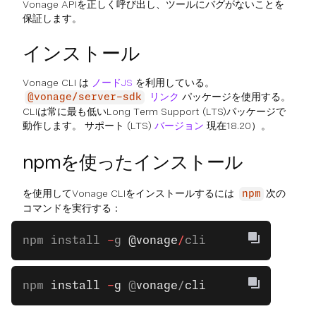
Vonage APIを正しく呼び出し、ツールにバグがないことを
保証します。
インストール
Vonage CLI は
ノードJS
を利用している。
リンク
パッケージを使用する。
@vonage/server-sdk
CLIは常に最も低いLong Term Support (LTS)パッケージで
動作します。 サポート (LTS)
バージョン
現在18.20）。
npmを使ったインストール
を使用してVonage CLIをインストールするには
次の
npm
コマンドを実行する：
npm install 
-
g 
@vonage
/
cli
npm 
install
 -
g
 @
vonage
/
cli