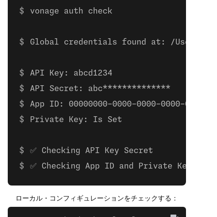
vonage auth check 
Global credentials found at: /Users/bo
API Key: abcd1234
API Secret: abc**************
App ID: 00000000-0000-0000-0000-000000
Private Key: Is Set
✅ Checking API Key Secret
✅ Checking App ID and Private Key
ローカル・コンフィギュレーションをチェックする：