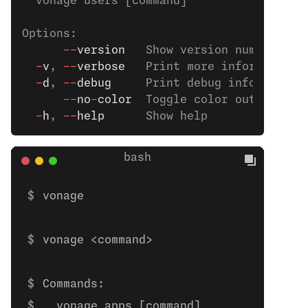
  vonage users [command]          Manage 
Options:
      --
version
   Show version number    
  -
v
, 
--
verbose
   Print more information 
  -
d
, 
--
debug
     Print debug information
      --
no
-
color
  Toggle color output off
  -
h
, 
--
help
      Show help              
vonage 
vonage <command>
Commands:
  vonage apps [command]           Mana