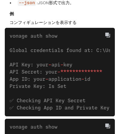
:JSON形式で出力。
--json
例
:
コンフィギュレーションを表示する
vonage auth show
Global credentials found at: C:\Users\bob
API Key: your
-
api
-
key
API Secret: your
-**************
App ID: your
-
application
-
id
Private Key: Is Set
✅ Checking API Key Secret
✅ Checking App ID and Private Key
vonage auth show