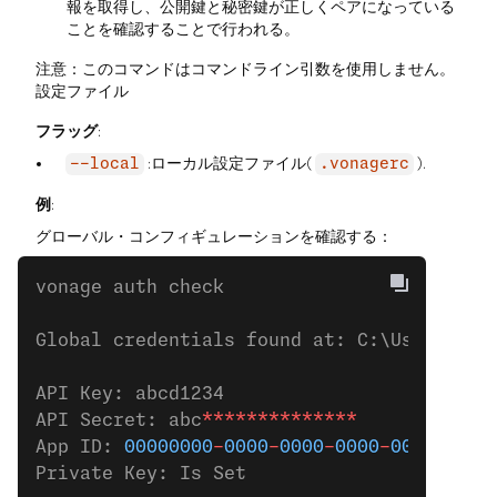
報を取得し、公開鍵と秘密鍵が正しくペアになっている
ことを確認することで行われる。
注意：このコマンドはコマンドライン引数を使用しません。
設定ファイル
フラッグ
:
:ローカル設定ファイル(
).
--local
.vonagerc
例
:
グローバル・コンフィギュレーションを確認する：
vonage auth check 
Global credentials found at: C:\Users\bob
API Key: abcd1234
API Secret: abc
**************
App ID: 
00000000
-
0000
-
0000
-
0000
-
000000000
Private Key: Is Set