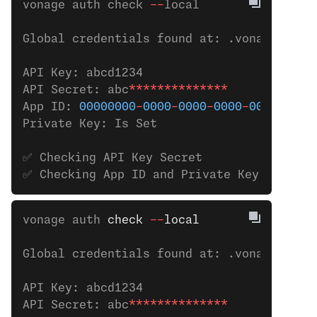
vonage auth check 
--
local
Global credentials found at: .vonagerc
API Key: abcd1234
API Secret: abc
**************
App ID: 
00000000
-
0000
-
0000
-
0000
-
000000000
Private Key: Is Set
✅ Checking API Key Secret
✅ Checking App ID and Private Key
vonage auth 
check
 --
local
Global credentials found at: .vonagerc
API Key: abcd1234
API Secret: abc
**************