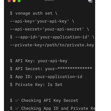
vonage auth set \
--api-key='your-api-key' \
--api-secret='your-api-secret' \ 
--app-id='your-application-id' \
--private-key=/path/to/private.key
API Key: your-api-key
API Secret: your-**************
App ID: your-application-id
Private Key: Is Set
✅ Checking API Key Secret
✅ Checking App ID and Private Key