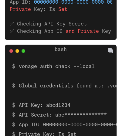
App ID: 
00000000-0000-0000-0000-000000000
Private
 Key: Is
 Set
✅ Checking API Key Secret
✅ Checking App ID 
and
 Private
 Key
vonage auth check --local
Global credentials found at: .vonagerc
API Key: abcd1234
API Secret: abc**************
App ID: 00000000-0000-0000-0000-000000
Private Key: Is Set