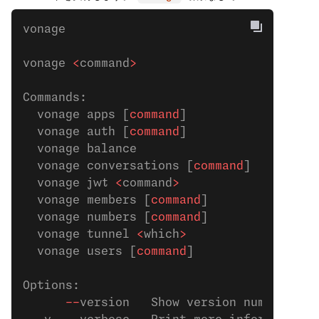
vonage 
vonage 
<
command
>
Commands:
  vonage apps [
command
]           Manage 
  vonage auth [
command
]           Manage 
  vonage balance                  Check y
  vonage conversations [
command
]  Manage 
  vonage jwt 
<
command
>
            Manage 
  vonage members [
command
]        Manage 
  vonage numbers [
command
]        Manage 
  vonage tunnel 
<
which
>
           Open a 
  vonage users [
command
]          Manage 
Options:
      --
version   Show version number    