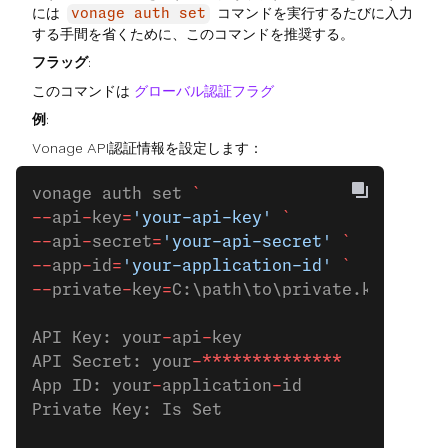
には
コマンドを実行するたびに入力
vonage auth set
する手間を省くために、このコマンドを推奨する。
フラッグ
:
このコマンドは
グローバル認証フラグ
例
:
Vonage API認証情報を設定します：
vonage auth set 
`
--
api
-
key
=
'your-api-key'
 `
--
api
-
secret
=
'your-api-secret'
 `
--
app
-
id
=
'your-application-id'
 `
--
private
-
key
=
C:\path\to\private.key
API Key: your
-
api
-
key
API Secret: your
-**************
App ID: your
-
application
-
id
Private Key: Is Set