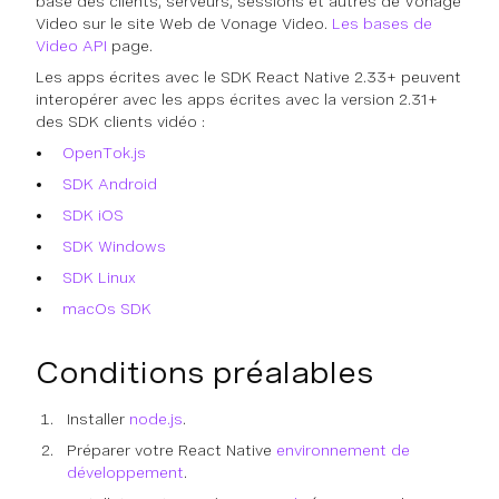
base des clients, serveurs, sessions et autres de Vonage
Video sur le site Web de Vonage Video.
Les bases de
Video API
page.
Les apps écrites avec le SDK React Native 2.33+ peuvent
interopérer avec les apps écrites avec la version 2.31+
des SDK clients vidéo :
OpenTok.js
SDK Android
SDK iOS
SDK Windows
SDK Linux
macOs SDK
Conditions préalables
Installer
node.js
.
Préparer votre React Native
environnement de
développement
.