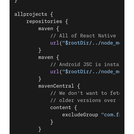
}
allprojects
 {
    repositories {
        maven {
            // All of React Native (JS, 
            url
(
"$rootDir/../node_modul
        }
        maven {
            // Android JSC is installed 
            url
(
"$rootDir/../node_module
        }
        mavenCentral {
            // We don't want to fetch re
            // older versions over there
            content {
                excludeGroup 
"com.facebo
            }
        }