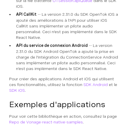
sur la file d'attente
OTSession.apiQueue
dans le SDK
iOS.
API CallKit
-- La version 2.31.0 du SDK OpenTok iOS a
ajouté des améliorations à l'API pour utiliser iOS
CallKit sans implémenter un pilote audio
personnalisé. Ceci n'est pas implémenté dans le SDK
React Native.
API du service de connexion Android
-- La version
2.31.0 du SDK Android OpenTok a ajouté la prise en
charge de l'intégration du ConnectionService Android
sans implémenter un pilote audio personnalisé. Ceci
n'est pas implémenté dans le SDK React Native.
Pour créer des applications Android et iOS qui utilisent
ces fonctionnalités, utilisez la fonction
SDK Android
et le
SDK iOS
.
Exemples d'applications
Pour voir cette bibliothèque en action, consultez la page
Repo de Vonage-react-native-samples
.