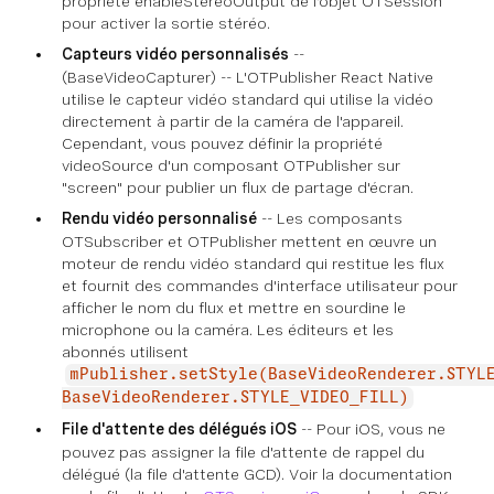
propriété enableStereoOutput de l'objet OTSession
pour activer la sortie stéréo.
Capteurs vidéo personnalisés
--
(BaseVideoCapturer) -- L'OTPublisher React Native
utilise le capteur vidéo standard qui utilise la vidéo
directement à partir de la caméra de l'appareil.
Cependant, vous pouvez définir la propriété
videoSource d'un composant OTPublisher sur
"screen" pour publier un flux de partage d'écran.
Rendu vidéo personnalisé
-- Les composants
OTSubscriber et OTPublisher mettent en œuvre un
moteur de rendu vidéo standard qui restitue les flux
et fournit des commandes d'interface utilisateur pour
afficher le nom du flux et mettre en sourdine le
microphone ou la caméra. Les éditeurs et les
abonnés utilisent
mPublisher.setStyle(BaseVideoRenderer.STYL
BaseVideoRenderer.STYLE_VIDEO_FILL)
File d'attente des délégués iOS
-- Pour iOS, vous ne
pouvez pas assigner la file d'attente de rappel du
délégué (la file d'attente GCD). Voir la documentation