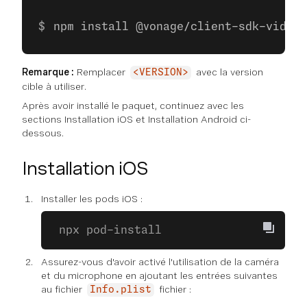
npm install @vonage/client-sdk-video-
Remarque :
Remplacer
avec la version
<VERSION>
cible à utiliser.
Après avoir installé le paquet, continuez avec les
sections Installation iOS et Installation Android ci-
dessous.
Installation iOS
Installer les pods iOS :
 npx pod-install
Assurez-vous d'avoir activé l'utilisation de la caméra
et du microphone en ajoutant les entrées suivantes
au fichier
fichier :
Info.plist