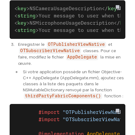
<
key
>NSCameraUsageDescription</
key
>
<
string
>Your message to user when the ca
<
key
>NSMicrophoneUsageDescription</
key
>
<
string
>Your message to user when the mi
Enregistrer le
et
OTPublisherViewNative
classes. Pour ce
OTSubscriberViewNative
faire, modifiez le fichier
la mise en
AppDelegate
œuvre.
Si votre application possède un fichier Objective-
C++ AppDelegate (AppDelegate.mm), ajoutez ces
classes à la liste des paquets dans le
NSMutableDictionary renvoyé par la fonction
fonction :
thirdPartyFabricComponents()
        #import
 "OTPublisherViewNativeCo
        #import
 "OTSubscriberViewNativeC
        @implementation
 AppDelegate