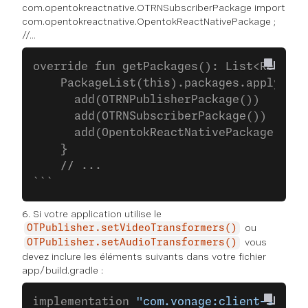
com.opentokreactnative.OTRNSubscriberPackage import
com.opentokreactnative.OpentokReactNativePackage ;
//...
override fun getPackages(): List<ReactPa
    PackageList(this).packages.apply {
      add(OTRNPublisherPackage())
      add(OTRNSubscriberPackage())
      add(OpentokReactNativePackage())
    }
    // ...
```
6. Si votre application utilise le
ou
OTPublisher.setVideoTransformers()
vous
OTPublisher.setAudioTransformers()
devez inclure les éléments suivants dans votre fichier
app/build.gradle :
implementation 
"com.vonage:client-sdk-vi