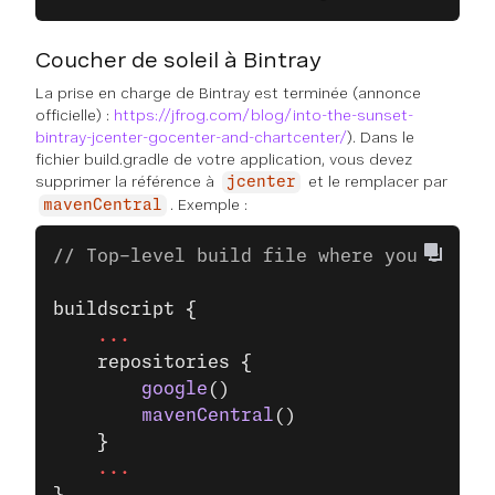
Coucher de soleil à Bintray
La prise en charge de Bintray est terminée (annonce
officielle) :
https://jfrog.com/blog/into-the-sunset-
bintray-jcenter-gocenter-and-chartcenter/
). Dans le
fichier build.gradle de votre application, vous devez
supprimer la référence à
et le remplacer par
jcenter
. Exemple :
mavenCentral
// Top-level build file where you can ad
buildscript
 {
    ...
    repositories {
        google
()
        mavenCentral
()
    }
    ...