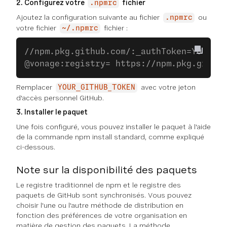
2. Configurez votre
fichier
.npmrc
Ajoutez la configuration suivante au fichier
ou
.npmrc
votre fichier
fichier :
~/.npmrc
//npm.pkg.github.com/:_authToken=YOUR_GI
@vonage:registry= https://npm.pkg.github
Remplacer
avec votre jeton
YOUR_GITHUB_TOKEN
d'accès personnel GitHub.
3. Installer le paquet
Une fois configuré, vous pouvez installer le paquet à l'aide
de la commande npm install standard, comme expliqué
ci-dessous.
Note sur la disponibilité des paquets
Le registre traditionnel de npm et le registre des
paquets de GitHub sont synchronisés. Vous pouvez
choisir l'une ou l'autre méthode de distribution en
fonction des préférences de votre organisation en
matière de gestion des paquets. La méthode