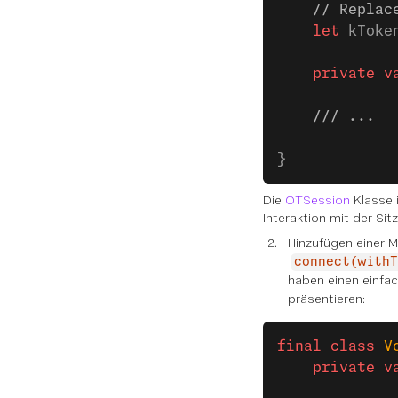
    // Replac
    let
 kToke
    private
 v
    /// ...
}
Die
OTSession
Klasse i
Interaktion mit der Sit
Hinzufügen einer M
connect(withT
haben einen einf
präsentieren:
final
 class
 V
    private
 v