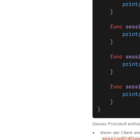
        print
    }
    func
 sess
        print
    }
    func
 sess
        print
    }
    func
 sess
        print
    }
}
Dieses Protokoll enth
Wenn der Client ein
sessionDidCon