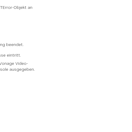
OTError-Objekt an
ung beendet.
e eintritt.
 Vonage Video-
sole ausgegeben.