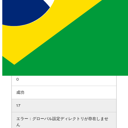
秘密鍵でない秘密鍵ファイルを渡す場合（先頭が
-
)
----BEGIN PRIVATE KEY-----
vonage認証ショー
命令だ：
vonage auth show
コード
説明
0
成功
17
エラー：グローバル設定ディレクトリが存在しませ
ん