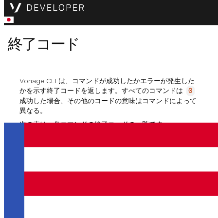
終了コード
Vonage CLI は、コマンドが成功したかエラーが発生した
かを示す終了コードを返します。すべてのコマンドは
0
成功した場合、その他のコードの意味はコマンドによって
異なる。
次の表は、各コマンドの終了コードの一覧です。
vonageアプリは作成する
命令だ：
vonage apps create <name>
コード
説明