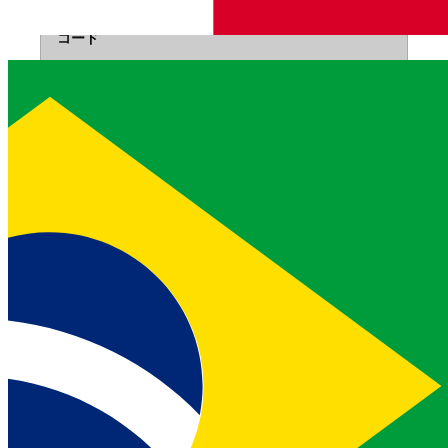
コード
説明
0
成功
5
認証に失敗した場合（秘密鍵と鍵、またはアプリID
と秘密鍵のいずれか）
20
存在しない秘密鍵ファイルを渡す場合
99