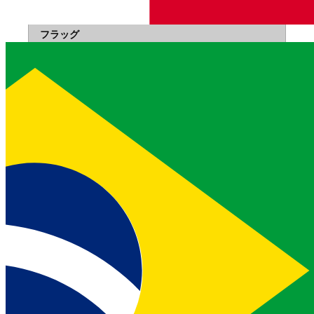
WhatsApp
フラッグ
説明
タイプ
--whats-app-number
このユーザーがWhatsAppメッセージを送受信でき
る電話番号
配列
バイバー
フラッグ
説明