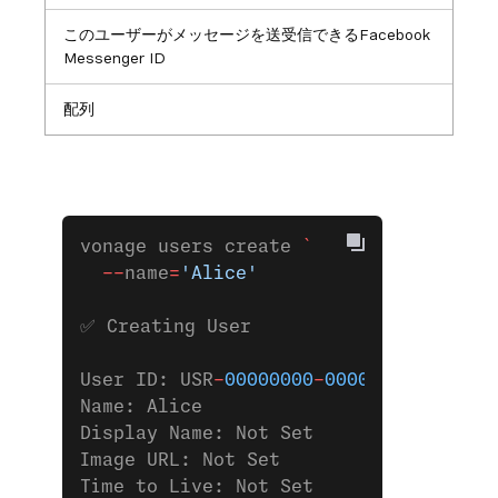
このユーザーがメッセージを送受信できるFacebook
Messenger ID
配列
vonage users create 
`
  --
name
=
'Alice'
✅ Creating User
User ID: USR
-
00000000
-
0000
-
0000
-
0000
-
Name: Alice
Display Name: Not Set
Image URL: Not Set
Time to Live: Not Set