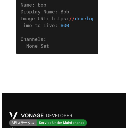
Name: bob
Display Name: Bob
Image URL: https:
//
developer.vonage.c
Time to Live: 
600
Channels:
  None Set
APIステータス
Service Under Maintenance