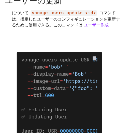
ユーザーの更新
について
コマンド
vonage users update <id>
は、指定したユーザーのコンフィギュレーションを更新す
るために使用できる。このコマンドは
ユーザー作成
.
vonage users update USR
-
00000000
-
0000
  --
name
=
'bob'
 `
  --
display
-
name
=
'Bob'
 `
  --
image
-
url
=
'https://tinyurl.com/5e
  --
custom
-
data
=
'{"foo": "bar"}'
 `
  --
ttl
=
600
✅ Fetching User
✅ Updating User
User ID: USR
-
00000000
-
0000
-
0000
-
0000
-