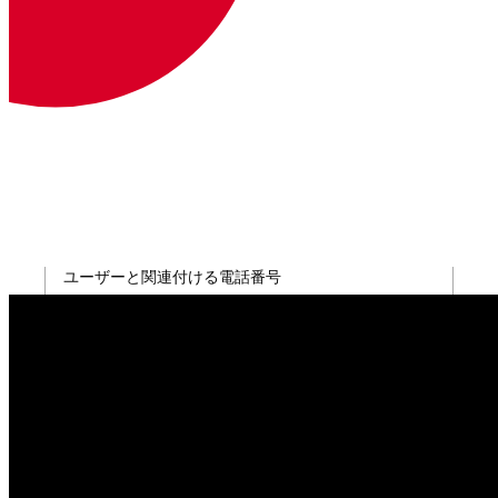
PSTN
フラッグ
説明
タイプ
--pstn-number
ユーザーと関連付ける電話番号
配列
シップ
フラッグ
説明