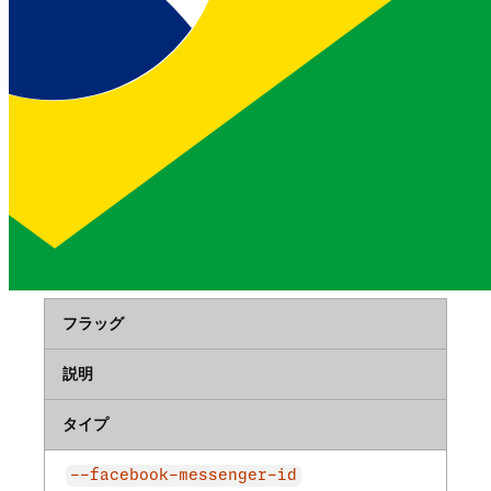
タイプ
--viber-number
このユーザーがViberメッセージを送受信できる電話
番号
配列
フェイスブックメッセンジャー
フラッグ
説明
タイプ
--facebook-messenger-id