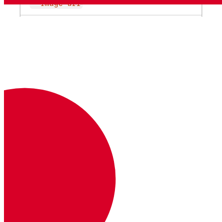
--image-url
ユーザーに関連付ける画像へのURL。
ストリング
--custom-data
ユーザーに関連付けるカスタムデータ（JSONとし
て）。
ストリング
--ttl
退出までの時間。何秒後に空のユーザーが削除され
るか。
Numbers