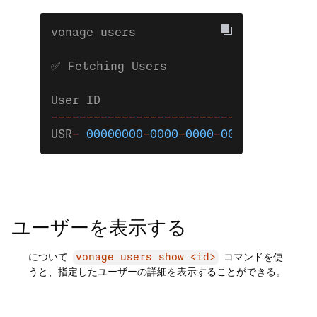
vonage users 
✅ Fetching Users
User ID                              
-------------------------------------
USR
-
 00000000
-
0000
-
0000
-
0000
-
00000000
ユーザーを表示する
について
コマンドを使
vonage users show <id>
うと、指定したユーザーの詳細を表示することができる。