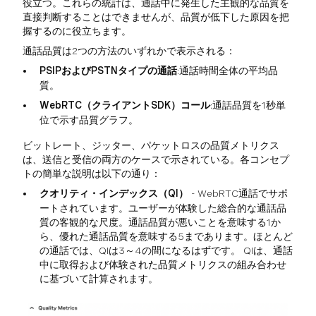
役立つ。これらの統計は、通話中に発生した主観的な品質を
直接判断することはできませんが、品質が低下した原因を把
握するのに役立ちます。
通話品質は2つの方法のいずれかで表示される：
PSIPおよびPSTNタイプの通話
:通話時間全体の平均品
質。
WebRTC（クライアントSDK）コール
:通話品質を1秒単
位で示す品質グラフ。
ビットレート、ジッター、パケットロスの品質メトリクス
は、送信と受信の両方のケースで示されている。各コンセプ
トの簡単な説明は以下の通り：
クオリティ・インデックス（QI）
- WebRTC通話でサポ
ートされています。ユーザーが体験した総合的な通話品
質の客観的な尺度。通話品質が悪いことを意味する1か
ら、優れた通話品質を意味する5まであります。ほとんど
の通話では、QIは3～4の間になるはずです。 QIは、通話
中に取得および体験された品質メトリクスの組み合わせ
に基づいて計算されます。