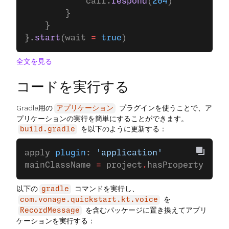
            call.
respond
(
204
)
        }
    }
}.
start
(wait 
=
 true
)
全文を見る
コードを実行する
Gradle用の
プラグインを使うことで、ア
アプリケーション
プリケーションの実行を簡単にすることができます。
を以下のように更新する：
build.gradle
apply 
plugin
: 
'application'
mainClassName 
=
 project
.
hasProperty(
'mai
以下の
コマンドを実行し、
gradle
を
com.vonage.quickstart.kt.voice
を含むパッケージに置き換えてアプリ
RecordMessage
ケーションを実行する：