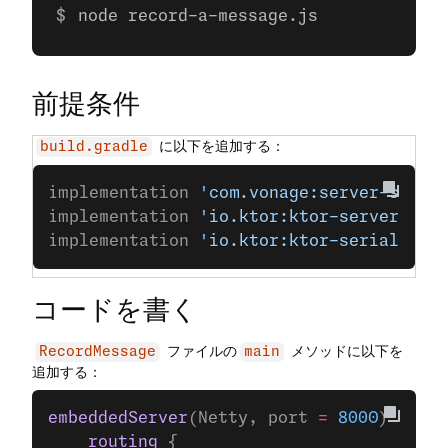
node record-a-message.js
前提条件
に以下を追加する：
build.gradle
implementation 
'com.vonage:server-sdk-k
implementation 
'io.ktor:ktor-server-net
implementation 
'io.ktor:ktor-serializat
コードを書く
ファイルの
メソッドに以下を
RecordMessage
main
追加する：
embeddedServer
(Netty, port 
=
 8000
) {
    routing
 {