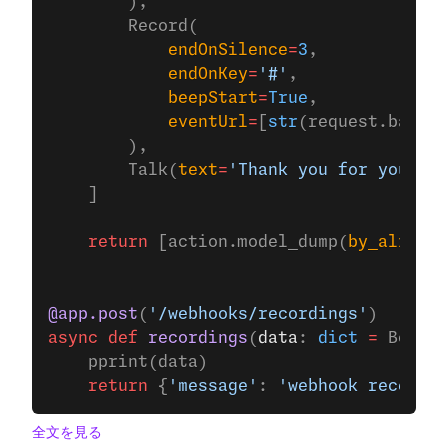
        ),
        Record(
            endOnSilence
=
3
,
            endOnKey
=
'#'
,
            beepStart
=
True
,
            eventUrl
=
[
str
(request.base_u
        ),
        Talk(
text
=
'Thank you for your me
    ]
    return
 [action.model_dump(
by_alias
=
T
@app.post
(
'/webhooks/recordings'
)
async
 def
 recordings
(
data
: 
dict
 =
 Body(
.
    pprint(data)
    return
 {
'message'
: 
'webhook received
全文を見る