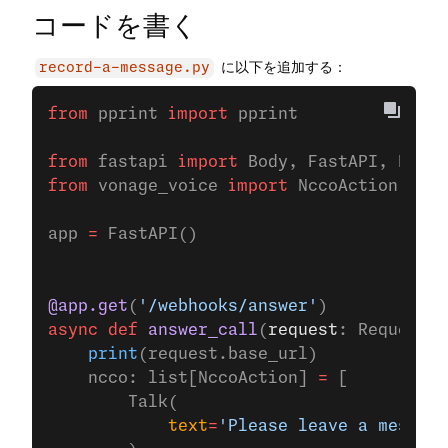
コードを書く
に以下を追加する：
record-a-message.py
from
 pprint 
import
 pprint
from
 fastapi 
import
 Body, FastAPI, Reque
from
 vonage_voice 
import
 NccoAction, Rec
app 
=
 FastAPI()
@app.get
(
'/webhooks/answer'
)
async
 def
 answer_call
(
request
: Request):
    print
(request.base_url)
    ncco: list[NccoAction] 
=
 [
        Talk(
            text
=
'Please leave a message