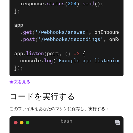
  response.
status
(
204
).
send
();
}
;
app
  .
get
(
'/webhooks/answer'
, 
onInboundCall
  .
post
(
'/webhooks/recordings'
, 
onRecord
app
.
listen
(
port
, () 
=>
 {
  console.
log
(
`Example app listening on 
}
);
全文を見る
コードを実行する
このファイルをあなたのマシンに保存し、実行する：