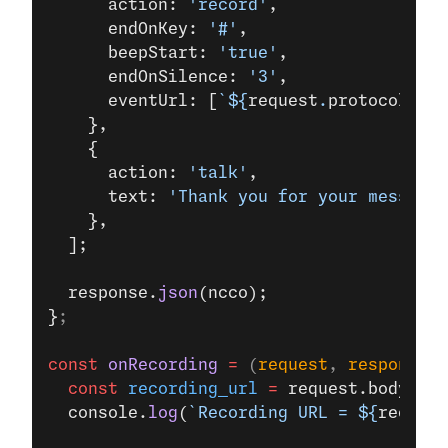
      action: 
'record'
,
      endOnKey: 
'#'
,
      beepStart: 
'true'
,
      endOnSilence: 
'3'
,
      eventUrl: [
`${
request
.
protocol
}://
    },
    {
      action: 
'talk'
,
      text: 
'Thank you for your message.
    },
  ];
  response.
json
(ncco);
}
;
const
 onRecording
 =
 (
request
, 
response
) 
  const
 recording_url
 =
 request.body.rec
  console.
log
(
`Recording URL = ${
recordi