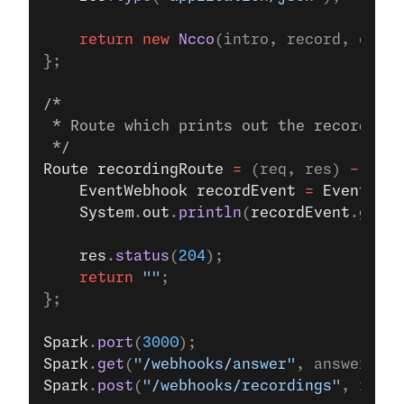
    return
 new
 Ncco
(intro, record, outro
};
/*
 * Route which prints out the recording 
 */
Route
 recordingRoute
 =
 (req, res) 
->
 {
    EventWebhook
 recordEvent
 =
 EventWebh
    System
.
out
.
println
(
recordEvent
.
getRe
    res
.
status
(
204
);
    return
 ""
;
};
Spark
.
port
(
3000
);
Spark
.
get
(
"/webhooks/answer"
, answerRout
Spark
.
post
(
"/webhooks/recordings"
, recor