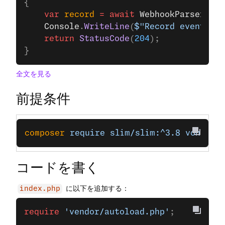
{
    var
 record
 =
 await
 WebhookParser
.
Par
    Console
.
WriteLine
(
$"Record event rec
    return
 StatusCode
(
204
);
}
全文を見る
前提条件
composer
 require
 slim/slim:^3.8
 vonage/
コードを書く
に以下を追加する：
index.php
require
 'vendor/autoload.php'
;