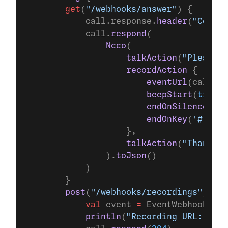
        get
(
"/webhooks/answer"
) {
            call.response.
header
(
"Conten
            call.
respond
(
                Ncco
(
                    talkAction
(
"Please l
                    recordAction
 {
                        eventUrl
(call.re
                        beepStart
(
true
)
                        endOnSilence
(
3
)
                        endOnKey
(
'#'
)
                    },
                    talkAction
(
"Thank yo
                ).
toJson
()
            )
        }
        post
(
"/webhooks/recordings"
) {
            val
 event 
=
 EventWebhook.
fro
            println
(
"Recording URL: ${ev