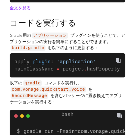
全文を見る
コードを実行する
Gradle用の
プラグインを使うことで、ア
アプリケーション
プリケーションの実行を簡単にすることができます。
を以下のように更新する：
build.gradle
apply 
plugin
: 
'application'
mainClassName 
=
 project
.
hasProperty(
'mai
以下の
コマンドを実行し、
gradle
を
com.vonage.quickstart.voice
を含むパッケージに置き換えてアプリ
RecordMessage
ケーションを実行する：
gradle run -Pmain=com.vonage.quicksta