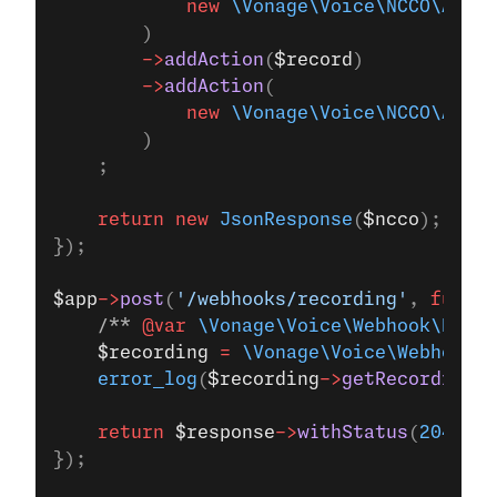
            new
 \Vonage\Voice\NCCO\Actio
        )
        ->
addAction
(
$record
)
        ->
addAction
(
            new
 \Vonage\Voice\NCCO\Actio
        )
    ;
    return
 new
 JsonResponse
(
$ncco
);
});
$app
->
post
(
'/webhooks/recording'
, 
functi
    /** 
@var
 \Vonage\Voice\Webhook\Recor
    $recording
 =
 \Vonage\Voice\Webhook\F
    error_log
(
$recording
->
getRecordingUr
    return
 $response
->
withStatus
(
204
);
});