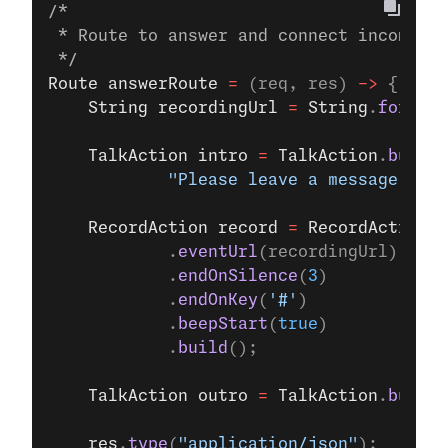
/*
 * Route to answer and connect incoming 
 */
Route
 answerRoute
 =
 (req, res) 
->
 {
    String
 recordingUrl
 =
 String
.
format
(
    TalkAction
 intro
 =
 TalkAction
.
builde
            "Please leave a message afte
    RecordAction
 record
 =
 RecordAction
.
b
            .
eventUrl
(recordingUrl)
            .
endOnSilence
(
3
)
            .
endOnKey
(
'#'
)
            .
beepStart
(
true
)
            .
build
();
    TalkAction
 outro
 =
 TalkAction
.
builde
    res
.
type
(
"application/json"
);