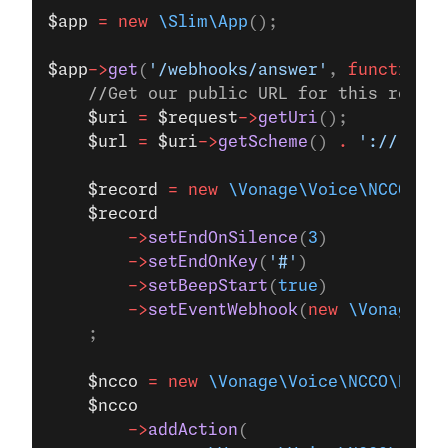
$app
 =
 new
 \Slim\App
();
$app
->
get
(
'/webhooks/answer'
, 
function
 (
    //Get our public URL for this route
    $uri
 =
 $request
->
getUri
();
    $url
 =
 $uri
->
getScheme
() 
.
 '://'
.
$ur
    $record
 =
 new
 \Vonage\Voice\NCCO\Act
    $record
        ->
setEndOnSilence
(
3
)
        ->
setEndOnKey
(
'#'
)
        ->
setBeepStart
(
true
)
        ->
setEventWebhook
(
new
 \Vonage\Vo
    ;
    $ncco
 =
 new
 \Vonage\Voice\NCCO\NCCO
(
    $ncco
        ->
addAction
(