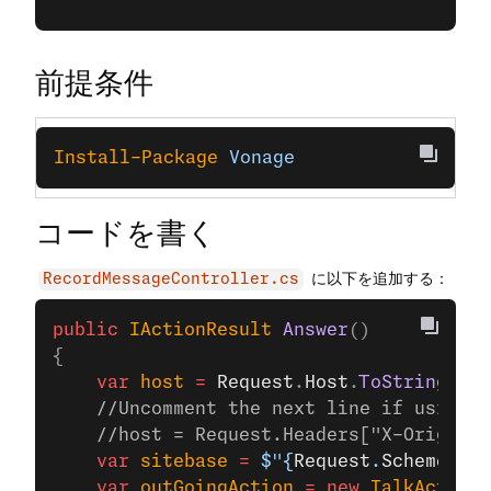
前提条件
Install-Package
 Vonage
コードを書く
に以下を追加する：
RecordMessageController.cs
public
 IActionResult
 Answer
()
{
    var
 host
 =
 Request
.
Host
.
ToString
();
    //Uncomment the next line if using n
    //host = Request.Headers["X-Original
    var
 sitebase
 =
 $"{
Request
.
Scheme
}://
    var
 outGoingAction
 =
 new
 TalkAction
(