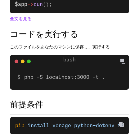
$app
->
run
();
全文を見る
コードを実行する
このファイルをあなたのマシンに保存し、実行する：
php -S localhost:3000 -t .
前提条件
pip
 install
 vonage
 python-dotenv
 fastap