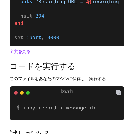
  puts
 "Recording URL = 
#{
recording_url
}
  halt 
204
end
set 
:port
, 
3000
全文を見る
コードを実行する
このファイルをあなたのマシンに保存し、実行する：
ruby record-a-message.rb