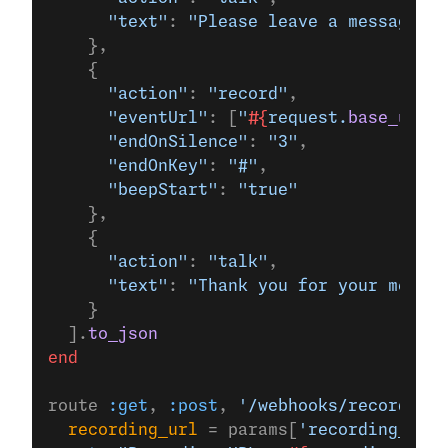
      "text"
: 
"Please leave a message af
    },
    {
      "action"
: 
"record"
,
      "eventUrl"
: [
"
#{
request.
base_url
}
/
      "endOnSilence"
: 
"3"
,
      "endOnKey"
: 
"#"
,
      "beepStart"
: 
"true"
    },
    {
      "action"
: 
"talk"
,
      "text"
: 
"Thank you for your messag
    }
  ].
to_json
end
route 
:get
, 
:post
, 
'/webhooks/recordings
  recording_url
 = params[
'recording_url'