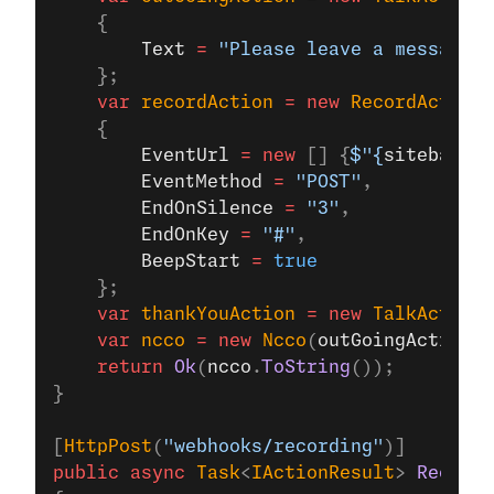
    {
        Text
 =
 "Please leave a message a
    };
    var
 recordAction
 =
 new
 RecordAction
    {
        EventUrl
 =
 new
 [] {
$"{
sitebase
}/
        EventMethod
 =
 "POST"
,
        EndOnSilence
 =
 "3"
,
        EndOnKey
 =
 "#"
,
        BeepStart
 =
 true
    };
    var
 thankYouAction
 =
 new
 TalkAction
 
    var
 ncco
 =
 new
 Ncco
(
outGoingAction
, 
    return
 Ok
(
ncco
.
ToString
());
}
[
HttpPost
(
"webhooks/recording"
)]
public
 async
 Task
<
IActionResult
> 
Recordi