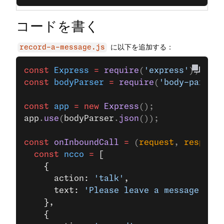
コードを書く
に以下を追加する：
record-a-message.js
const
 Express
 =
 require
(
'express'
);
const
 bodyParser
 =
 require
(
'body-parser'
const
 app
 =
 new
 Express
();
app
.
use
(
bodyParser
.
json
());
const
 onInboundCall
 =
 (
request
, 
response
  const
 ncco
 =
 [
    {
      action: 
'talk'
,
      text: 
'Please leave a message aft
    },
    {