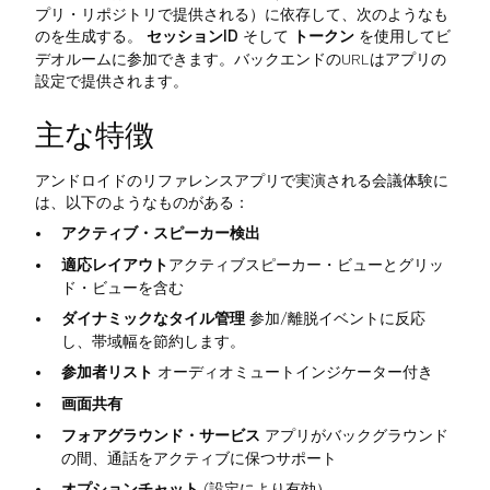
プリ・リポジトリで提供される）に依存して、次のようなも
のを生成する。
セッションID
そして
トークン
を使用してビ
デオルームに参加できます。バックエンドのURLはアプリの
設定で提供されます。
主な特徴
アンドロイドのリファレンスアプリで実演される会議体験に
は、以下のようなものがある：
アクティブ・スピーカー検出
適応レイアウト
アクティブスピーカー・ビューとグリッ
ド・ビューを含む
ダイナミックなタイル管理
参加/離脱イベントに反応
し、帯域幅を節約します。
参加者リスト
オーディオミュートインジケーター付き
画面共有
フォアグラウンド・サービス
アプリがバックグラウンド
の間、通話をアクティブに保つサポート
オプションチャット
(設定により有効）