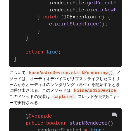
            rendererFile
.
getParentFile
()
            rendererFile
.
createNewFile
()
        } 
catch
 (
IOException
 e
) {
            e
.
printStackTrace
();
        }
    }
    return
 true
;
}
について
メ
BaseAudioDevice.startRendering()
ソッドは、オーディオデバイスがサブスクライブしたストリ
ームからオーディオのレンダリング（再生）を開始するとき
に呼び出される。このメソッドは
NoiseAudioDevice
このメソッドの実装は
スレッドが1秒後にキュ
capturer
ーで実行される：
    @
Override
    public
 boolean
 startRenderer
() {
        rendererStarted 
=
 true
;