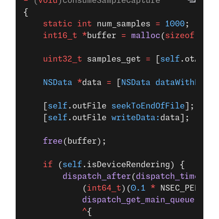
-
 (
void
)consumeSampleCapture
{
    static
 int
 num_samples 
=
 1000
;
    int16_t
 *
buffer 
=
 malloc
(
sizeof
(
int1
    uint32_t
 samples_get 
=
 [
self
.otAudio
    NSData
 *
data 
=
 [
NSData
 dataWithBytes
                                    leng
    [
self
.outFile 
seekToEndOfFile
];
    [
self
.outFile 
writeData:
data];
    free
(buffer);
    if
 (
self
.isDeviceRendering) {
        dispatch_after
(
dispatch_time
(DIS
            (
int64_t
)(
0.1
 *
 NSEC_PER_SEC
            dispatch_get_main_queue
(),
            ^
{