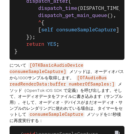
    dispatch_after
(
        dispatch_time
(DISPATCH_TIME_NOW,
        dispatch_get_main_queue
(),
        ^
{
        [
self
 consumeSampleCapture
];
    });
    return
 YES
;
}
について
[OTKBasicAudioDevice
メソッドは、オーディオバス
consumeSampleCapture]
から1000サンプルを取得します。
[OTAudioBus
メ
readRenderData:buffer numberOfSamples:]
ソッド（OpenTok iOS SDK で定義）を呼び出します。そし
て、オーディオデータをファイルに書き込みます（サンプル
用）。そして、オーディオ・デバイスがまだオーディオ・サ
ンプルのレンダリングに使われている場合は、タイマーをセ
ットして
メソッドを0.1秒後
consumeSampleCapture
に再度実行する：