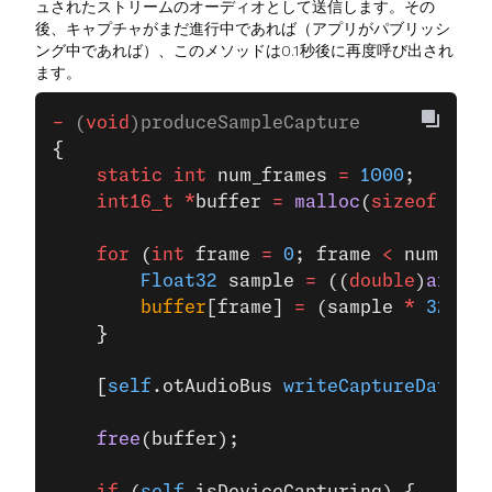
ュされたストリームのオーディオとして送信します。その
後、キャプチャがまだ進行中であれば（アプリがパブリッシ
ング中であれば）、このメソッドは0.1秒後に再度呼び出され
ます。
-
 (
void
)produceSampleCapture
{
    static
 int
 num_frames 
=
 1000
;
    int16_t
 *
buffer 
=
 malloc
(
sizeof
(
int1
    for
 (
int
 frame 
=
 0
; frame 
<
 num_fram
        Float32
 sample 
=
 ((
double
)
arc4ra
        buffer
[frame] 
=
 (sample 
*
 32767.
    }
    [
self
.otAudioBus 
writeCaptureData:
bu
    free
(buffer);