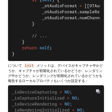
        if
 (
self
) {
            _otAudioFormat 
=
 [[OTAudioFo
            _otAudioFormat.sampleRate 
=
 
            _otAudioFormat.numChannels 
=
        }
        // ...
    }
    return
 self
;
}
について
メソッドは、デバイスがキャプチャ中かど
init
うか、キャプチャが初期化されているかどうか、レンダリン
グ中かどうか、レンダリングが初期化されているかどうかを
報告するローカルプロパティもいくつか設定する：
_isDeviceCapturing 
=
 NO
;
_isCaptureInitialized 
=
 NO
;
_isDeviceRendering 
=
 NO
;
_isRenderingInitialized 
=
 NO
;