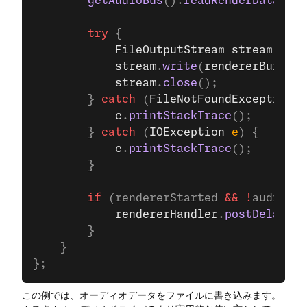
        getAudioBus
().
readRenderData
(ren
        try
 {
            FileOutputStream
 stream
 =
 ne
            stream
.
write
(
rendererBuffer
.
            stream
.
close
();
        } 
catch
 (
FileNotFoundException
 e
            e
.
printStackTrace
();
        } 
catch
 (
IOException
 e
) {
            e
.
printStackTrace
();
        }
        if
 (rendererStarted 
&&
 !
audioDri
            rendererHandler
.
postDelayed
(
        }
    }
};
この例では、オーディオデータをファイルに書き込みます。