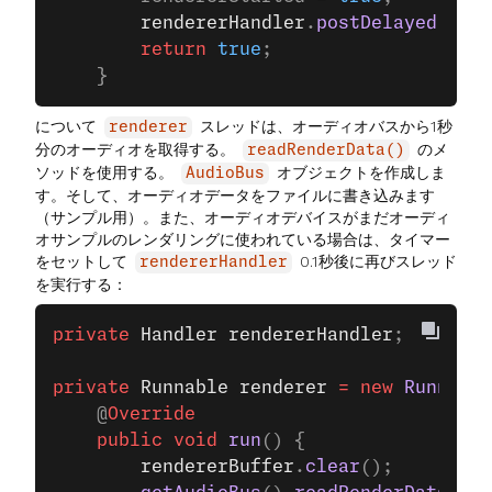
        rendererHandler
.
postDelayed
(rend
        return
 true
;
    }
について
スレッドは、オーディオバスから1秒
renderer
分のオーディオを取得する。
のメ
readRenderData()
ソッドを使用する。
オブジェクトを作成しま
AudioBus
す。そして、オーディオデータをファイルに書き込みます
（サンプル用）。また、オーディオデバイスがまだオーディ
オサンプルのレンダリングに使われている場合は、タイマー
をセットして
0.1秒後に再びスレッド
rendererHandler
を実行する：
private
 Handler
 rendererHandler
;
private
 Runnable
 renderer
 =
 new
 Runnable
    @
Override
    public
 void
 run
() {
        rendererBuffer
.
clear
();