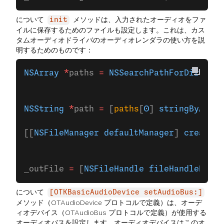
について
メソッドは、入力されたオーディオをファ
init
イルに保存するためのファイルも設定します。これは、カス
タムオーディオドライバのオーディオレンダラの使い方を説
明するためのものです：
NSArray
 *
paths 
=
 NSSearchPathForDirector
                                        
                                        
NSString
 *
path 
=
 [
paths
[
0
] 
stringByAppen
[[
NSFileManager
 defaultManager
] 
createFi
                                        
                                        
_outFile 
=
 [
NSFileHandle
 fileHandleForRe
について
[OTKBasicAudioDevice setAudioBus:]
メソッド（OTAudioDevice プロトコルで定義）は、オーデ
ィオデバイス（OTAudioBus プロトコルで定義）が使用する
オーディオバスを設定します。オーディオデバイスはこのオ