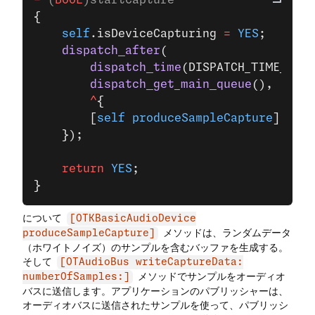
-
 (
BOOL
)startCapture
{
    self
.isDeviceCapturing 
=
 YES
;
    dispatch_after
(
        dispatch_time
(DISPATCH_TIME_NOW,
        dispatch_get_main_queue
(),
        ^
{
        [
self
 produceSampleCapture
];
    });
    return
 YES
;
}
について
[OTKBasicAudioDevice
メソッドは、ランダムデータ
produceSampleCapture]
（ホワイトノイズ）のサンプルを含むバッファを生成する。
そして
[OTAudioBus writeCaptureData:
メソッドでサンプルをオーディオ
numberOfSamples:]
バスに送信します。アプリケーションのパブリッシャーは、
オーディオバスに送信されたサンプルを使って、パブリッシ