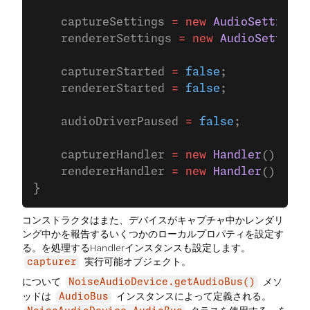
    captureSettings 
=
 new
 AudioSettings
(
    rendererSettings 
=
 new
 AudioSettings
    capturerStarted 
=
 false
;
    rendererStarted 
=
 false
;
    audioDriverPaused 
=
 false
;
    capturerHandler 
=
 new
 Handler
();
    rendererHandler 
=
 new
 Handler
();
}
コンストラクタはまた、デバイスがキャプチャ中かレンダリ
ング中かを報告するいくつかのローカルプロパティを設定す
る。を処理するHandlerインスタンスも設定します。
実行可能オブジェクト。
capturer
について
メソ
NoiseAudioDevice.getAudioBus()
ッドは
インスタンスによって定義される。
AudioBus