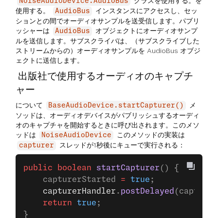
クラスを使用する。を
NoiseAudioDevice.AudioBus
使用する。
インスタンスにアクセスし、セッ
AudioBus
ションとの間でオーディオサンプルを送受信します。パブリ
ッシャーは
オブジェクトにオーディオサンプ
AudioBus
ルを送信します。サブスクライバは、（サブスクライブした
ストリームからの）オーディオサンプルを AudioBus オブジ
ェクトに送信します。
出版社で使用するオーディオのキャプチ
ャー
について
メ
BaseAudioDevice.startCapturer()
ソッドは、オーディオデバイスがパブリッシュするオーディ
オのキャプチャを開始するときに呼び出されます。このメソ
ッドは
このメソッドの実装は
NoiseAudioDevice
スレッドが1秒後にキューで実行される：
capturer
public
 boolean
 startCapturer
() {
    capturerStarted 
=
 true
;
    capturerHandler
.
postDelayed
(capturer
    return
 true
;
}