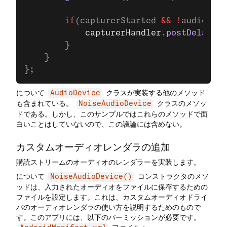
        if
(capturerStarted 
&&
 !
audioDriv
            capturerHandler
.
postDelayed
(
        }
    }
};
について
クラスが実装する他のメソッド
AudioDevice
も含まれている。
クラスのメソッ
NoiseAudioDevice
ドである。しかし、このサンプルではこれらのメソッドで面
白いことはしていないので、この議論には含めない。
カスタムオーディオレンダラの追加
購読ストリームのオーディオのレンダラーを実装します。
について
コンストラクタのメソ
NoiseAudioDevice()
ッドは、入力されたオーディオをファイルに保存するための
ファイルを設定します。これは、カスタムオーディオドライ
バのオーディオレンダラの使い方を説明するためのもので
す。このアプリには、以下のパーミッションが必要です。