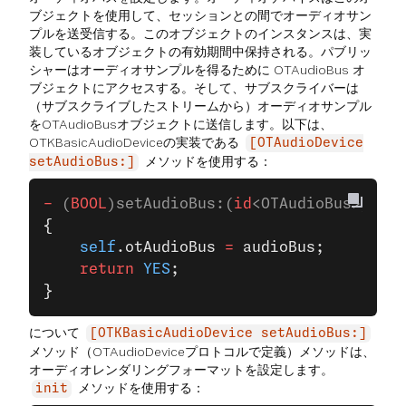
ブジェクトを使用して、セッションとの間でオーディオサン
プルを送受信する。このオブジェクトのインスタンスは、実
装しているオブジェクトの有効期間中保持される。パブリッ
シャーはオーディオサンプルを得るために OTAudioBus オ
ブジェクトにアクセスする。そして、サブスクライバーは
（サブスクライブしたストリームから）オーディオサンプル
をOTAudioBusオブジェクトに送信します。以下は、
OTKBasicAudioDeviceの実装である
[OTAudioDevice
メソッドを使用する：
setAudioBus:]
-
 (
BOOL
)setAudioBus:(
id
<OTAudioBus>)audi
{
    self
.otAudioBus 
=
 audioBus;
    return
 YES
;
}
について
[OTKBasicAudioDevice setAudioBus:]
メソッド（OTAudioDeviceプロトコルで定義）メソッドは、
オーディオレンダリングフォーマットを設定します。
メソッドを使用する：
init