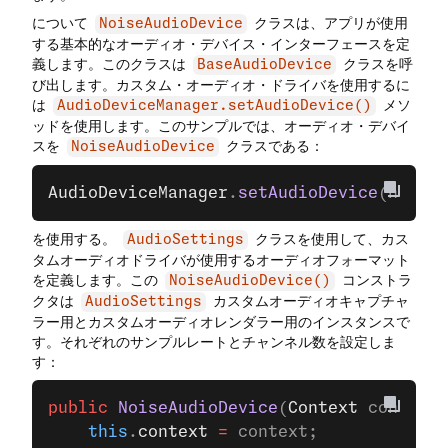
について
クラスは、アプリが使用
NoiseAudioDevice
する基本的なオーディオ・デバイス・インターフェースを定
義します。このクラスは
クラスを呼
BaseAudioDevice
び出します。カスタム・オーディオ・ドライバを使用するに
は
メソ
AudioDeviceManager.setAudioDevice()
ッドを使用します。このサンプルでは、オーディオ・デバイ
スを
クラスである：
NoiseAudioDevice
AudioDeviceManager
.
setAudioDevice
(noiseA
を使用する。
クラスを使用して、カス
AudioSettings
タムオーディオドライバが使用するオーディオフォーマット
を定義します。この
コンストラ
NoiseAudioDevice()
クタは
カスタムオーディオキャプチャ
AudioSettings
ラー用とカスタムオーディオレンダラー用のインスタンスで
す。それぞれのサンプルレートとチャンネル数を設定しま
す：
public
 NoiseAudioDevice
(
Context
 context)
    this
.
context
 =
 context;