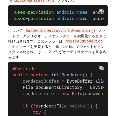
ファイル：
AndroidManifest.xml
<
uses-permission
 android:name
=
"android.p
<
uses-permission
 android:name
=
"android.p
について
メソ
BaseAudioDevice.initRenderer()
ッドは、アプリがオーディオレンダラーを初期化するときに
呼び出されます。このメソッドは
NoiseAudioDevice
このメソッドを実装すると、新しいFileオブジェクトがイン
スタンス化され、そこにアプリがオーディオデータを書き込
みます：
@
Override
public
 boolean
 initRenderer
() {
    rendererBuffer 
=
 ByteBuffer
.
allocate
    File
 documentsDirectory
 =
 Environmen
    rendererFile 
=
 new
 File
(documentsDir
    if
 (
!
rendererFile
.
exists
()) {
        try
 {