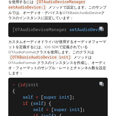
を使用するには
[OTAudioDeviceManager
メソッドで設定します。このサンプ
setAudioDevice:]
ルでは、オーディオ・デバイスをOTKBasicAudioDeviceク
ラスのインスタンスに設定しています：
[OTAudioDeviceManager 
setAudioDevice:
[[O
カスタムオーディオドライバが使用するオーディオフォーマ
ットを定義するには、iOS SDKで定義されている
OTAudioFormatクラスを使用します。このクラスは
メソッドは
[OTKBasicAudioDevice init]
OTAudioFormat クラスのインスタンスを作成し、オーディ
オ・フォーマットのサンプル・レートとチャンネル数を設定
します：
-
 (
id
)init
{
    self
 =
 [
super
 init
];
    if
 (
self
) {
        self
 =
 [
super
 init
];