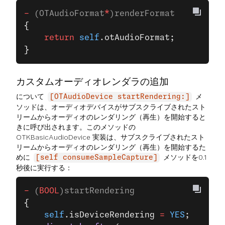
-
 (OTAudioFormat
*
)renderFormat
{
    return
 self
.otAudioFormat;
}
カスタムオーディオレンダラの追加
について
メ
[OTAudioDevice startRendering:]
ソッドは、オーディオデバイスがサブスクライブされたスト
リームからオーディオのレンダリング（再生）を開始すると
きに呼び出されます。このメソッドの
OTKBasicAudioDevice 実装は、サブスクライブされたスト
リームからオーディオのレンダリング（再生）を開始するた
めに
メソッドを0.1
[self consumeSampleCapture]
秒後に実行する：
-
 (
BOOL
)startRendering
{
    self
.isDeviceRendering 
=
 YES
;