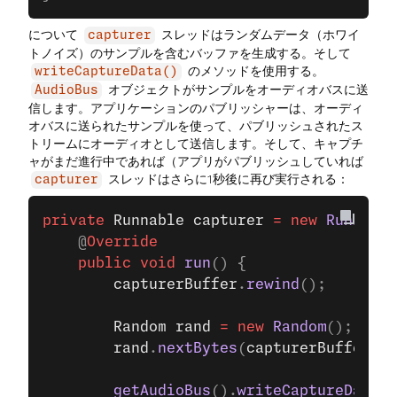
について
スレッドはランダムデータ（ホワイ
capturer
トノイズ）のサンプルを含むバッファを生成する。そして
のメソッドを使用する。
writeCaptureData()
オブジェクトがサンプルをオーディオバスに送
AudioBus
信します。アプリケーションのパブリッシャーは、オーディ
オバスに送られたサンプルを使って、パブリッシュされたス
トリームにオーディオとして送信します。そして、キャプチ
ャがまだ進行中であれば（アプリがパブリッシュしていれば
スレッドはさらに1秒後に再び実行される：
capturer
private
 Runnable
 capturer
 =
 new
 Runnable
    @
Override
    public
 void
 run
() {
        capturerBuffer
.
rewind
();
        Random
 rand
 =
 new
 Random
();
        rand
.
nextBytes
(
capturerBuffer
.
ar
        getAudioBus
().
writeCaptureData
(c