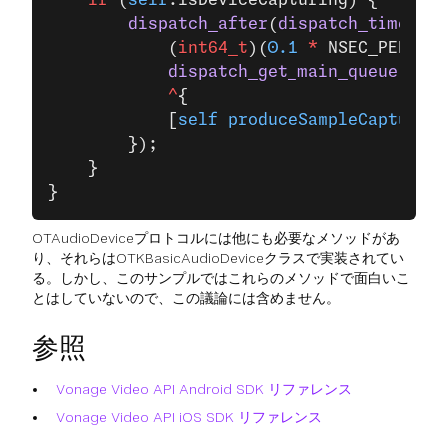
    if
 (
self
.isDeviceCapturing) {
        dispatch_after
(
dispatch_time
(DIS
            (
int64_t
)(
0.1
 *
 NSEC_PER_SEC
            dispatch_get_main_queue
(),
            ^
{
            [
self
 produceSampleCapture
];
        });
    }
}
OTAudioDeviceプロトコルには他にも必要なメソッドがあ
り、それらはOTKBasicAudioDeviceクラスで実装されてい
る。しかし、このサンプルではこれらのメソッドで面白いこ
とはしていないので、この議論には含めません。
参照
Vonage Video API Android SDK リファレンス
Vonage Video API iOS SDK リファレンス