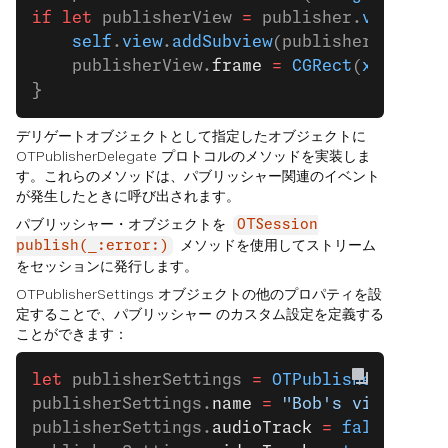
if
 let
 publisherView 
=
 publisher.
view
 {
    self
.
view
.
addSubview
(publisherView)
    publisherView.
frame
 =
 CGRect
(
x
: 
0
, 
y
:
}
デリゲートオブジェクトとして指定したオブジェクトに
OTPublisherDelegate プロトコルのメソッドを実装しま
す。これらのメソッドは、パブリッシャー関連のイベント
が発生したときに呼び出されます。
パブリッシャー・オブジェクトを
OTSession
メソッドを使用してストリーム
publish(_:error:)
をセッションに発行します。
OTPublisherSettings オブジェクトの他のプロパティを設
定することで、パブリッシャー のカスタム設定を定義する
ことができます：
let
 publisherSettings 
=
 OTPublisherSettin
publisherSettings.
name
 =
 "Bob's video"
publisherSettings.
audioTrack
 =
 false