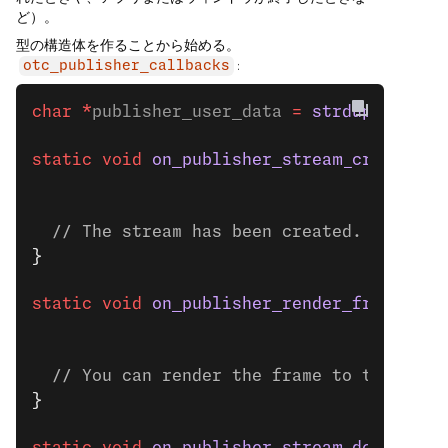
ど）。
型の構造体を作ることから始める。
:
otc_publisher_callbacks
char
 *
publisher_user_data 
=
 strdup
(
"Publi
static
 void
 on_publisher_stream_created
(o
                                        v
                                        c
  // The stream has been created.
}
static
 void
 on_publisher_render_frame
(otc
                                      voi
                                      con
  // You can render the frame to the UI.
}