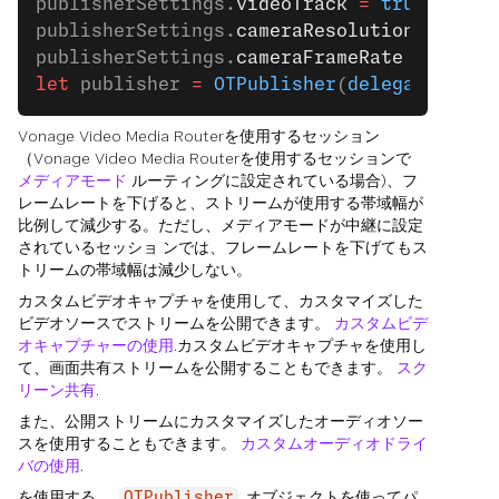
publisherSettings.
videoTrack
 =
 true
publisherSettings.
cameraResolution
 =
 .
hig
publisherSettings.
cameraFrameRate
 =
 .
rate
let
 publisher 
=
 OTPublisher
(
delegate
: 
sel
Vonage Video Media Routerを使用するセッション
（Vonage Video Media Routerを使用するセッションで
メディアモード
ルーティングに設定されている場合)、フ
レームレートを下げると、ストリームが使用する帯域幅が
比例して減少する。ただし、メディアモードが中継に設定
されているセッショ ンでは、フレームレートを下げてもス
トリームの帯域幅は減少しない。
カスタムビデオキャプチャを使用して、カスタマイズした
ビデオソースでストリームを公開できます。
カスタムビデ
オキャプチャーの使用
.カスタムビデオキャプチャを使用し
て、画面共有ストリームを公開することもできます。
スク
リーン共有
.
また、公開ストリームにカスタマイズしたオーディオソー
スを使用することもできます。
カスタムオーディオドライ
バの使用
.
を使用する。
オブジェクトを使ってパ
OTPublisher