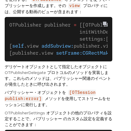
ブリッシャーを作成します。その
プロパティに
view
は、公開する動画のビューが含まれます：
OTPublisher publisher 
=
 [[OTPublisher 
all
                        initWithDelegate:
                        settings:[[OTPubl
[
self
.view 
addSubview:
publisher.view];
[publisher.view 
setFrame:CGRectMake
(
0
, 
0
,
デリゲートオブジェクトとして指定したオブジェクトに
OTPublisherDelegate プロトコルのメソッドを実装しま
す。これらのメソッドは、パブリッシャー関連のイベント
が発生したときに呼び出されます。
パブリッシャー・オブジェクトを
[OTSession
メソッドを使用してストリームをセ
publish:error]
ッションに発行します。
OTPublisherSettings オブジェクトの他のプロパティを設
定することで、パブリッシャー のカスタム設定を定義する
ことができます：