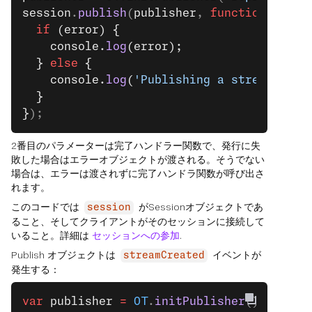
session
.
publish
(
publisher
, 
function
(
error
  if
 (error) {
    console.
log
(error);
  } 
else
 {
    console.
log
(
'Publishing a stream.'
);
  }
}
);
2番目のパラメーターは完了ハンドラー関数で、発行に失
敗した場合はエラーオブジェクトが渡される。そうでない
場合は、エラーは渡されずに完了ハンドラ関数が呼び出さ
れます。
このコードでは
がSessionオブジェクトであ
session
ること、そしてクライアントがそのセッションに接続して
いること。詳細は
セッションへの参加
.
Publish オブジェクトは
イベントが
streamCreated
発生する：
var
 publisher
 =
 OT
.
initPublisher
();