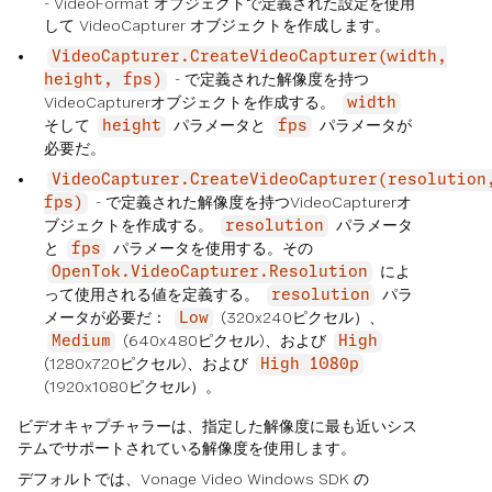
- VideoFormat オブジェクトで定義された設定を使用
して VideoCapturer オブジェクトを作成します。
VideoCapturer.CreateVideoCapturer(width,
- で定義された解像度を持つ
height, fps)
VideoCapturerオブジェクトを作成する。
width
そして
パラメータと
パラメータが
height
fps
必要だ。
VideoCapturer.CreateVideoCapturer(resolution
- で定義された解像度を持つVideoCapturerオ
fps)
ブジェクトを作成する。
パラメータ
resolution
と
パラメータを使用する。その
fps
によ
OpenTok.VideoCapturer.Resolution
って使用される値を定義する。
パラ
resolution
メータが必要だ：
(320x240ピクセル）、
Low
(640x480ピクセル)、および
Medium
High
(1280x720ピクセル)、および
High 1080p
(1920x1080ピクセル）。
ビデオキャプチャラーは、指定した解像度に最も近いシス
テムでサポートされている解像度を使用します。
デフォルトでは、Vonage Video Windows SDK の