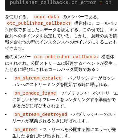
publisher_callbacks.on_error 
=
 on_publish
を使用する。
のメンバーである。
user_data
構造体に、コールバッ
otc_publisher_callbacks
ク関数で参照したいデータを設定する。この例では、char
配列へのポインタを設定している。しかし、意味のある情
報を含む他の型のインスタンスへのポインタにすることも
できます。
他のメンバー
構造体
otc_publisher_callbacks
はそれぞれ、公開ストリームに関連するイベントが発生し
たときに呼び出されるコールバック関数である：
- パブリッシャーがセッシ
on_stream_created
ョンへのストリーミングを開始する時に呼ばれる。
- パブリッシャーがストリーム
on_render_frame
に新しいビデオフレームをレンダリングする準備がで
きるたびに呼び出されます。
- パブリッシャーのスト
on_stream_destroyed
リームが破棄されるときに呼ばれます。
- ストリームを公開する際にエラーが発
on_error
生した場合に呼び出されます。