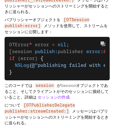
メッセージはパブ
publisher(_:streamCreated:)
リッシャーがセッションへのストリーミングを開始すると
きに送られる。
パブリッシャーオブジェクトを
[OTSession
メソッドを使用して、ストリームを
publish:error]
セッションに公開します：
OTError
*
 error 
=
 nil
;
[session 
publish:
publisher 
error:
&
error];
if
 (error) 
{
  NSLog
(
@"publishing failed with error: (
}
このコードでは
がSessionオブジェクトであ
session
ること、そしてクライアントがそのセッションに接続して
いること。詳細は
セッションの作成
.
について
[OTPublisherDelegate
メッセージはパブリ
publisher:streamCreated:]
ッシャーがセッションへのストリーミングを開始するとき
に送られる。