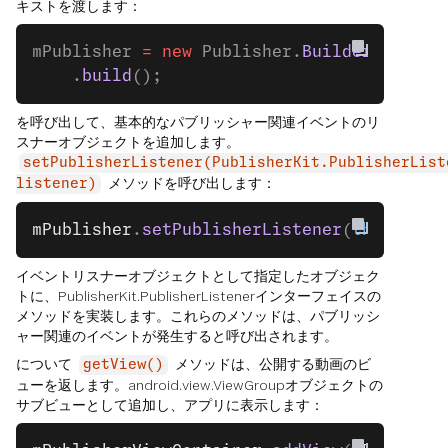
キストを渡します：
mPublisher 
=
 new
 Publisher.
Builder
(contex
    .
build
();
を呼び出して、基本的なパブリッシャー関連イベントのリ
スナーオブジェクトを追加します。
setPublisherListener(PublisherKit.PublisherList
メソッドを呼び出します：
listener)
mPublisher
.
setPublisherListener
(
this
);
イベントリスナーオブジェクトとして指定したオブジェク
トに、PublisherKit.PublisherListenerインターフェイスの
メソッドを実装します。これらのメソッドは、パブリッシ
ャー関連のイベントが発生すると呼び出されます。
について
メソッドは、公開する動画のビ
getView()
ューを返します。android.view.ViewGroupオブジェクトの
サブビューとして追加し、アプリに表示します：