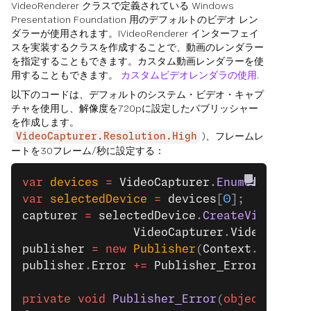
VideoRenderer クラスで定義されている Windows
Presentation Foundation 用のデフォルトのビデオ レン
ダラーが使用されます。IVideoRenderer インターフェイ
スを実装するクラスを作成することで、動画のレンダラー
を指定することもできます。カスタム動画レンダラーを使
用することもできます。
カスタムビデオレンダラの使用
.
以下のコードは、デフォルトのシステム・ビデオ・キャプ
チャを使用し、解像度を720pに設定したパブリッシャー
を作成します。
)、フレームレ
VideoCapturer.Resolution.High
ートを30フレーム/秒に設定する：
var
 devices
 =
 VideoCapturer
.
EnumerateDevi
var
 selectedDevice
 =
 devices
[
0
];
capturer
 =
 selectedDevice
.
CreateVideoCapt
                VideoCapturer
.
VideoCaptur
publisher
 =
 new
 Publisher
(
Context
.
Instanc
publisher
.
Error
 +=
 Publisher_Error
;
private
 void
 Publisher_Error
(
object
 sende