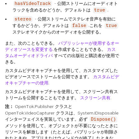
- 公開ストリームにオーディオト
hasVideoTrack
ラックを含めるかどうか。デフォルトは
.
true
- 公開ストリームでステレオ音声を有効に
stereo
するかどうか。デフォルトは
.これを
false
true
ステレオマイクからのオーディオを公開する。
また、次のこともできる。
パブリッシャーが使用するオー
ディオソースを変更する
.を作成することもできる。
カス
タムオーディオドライバ
すべての出版社と購読者が使用で
きる。
カスタムビデオキャプチャを使用して、カスタマイズした
ビデオソースでストリームを公開できます。
カスタムビデ
オキャプチャーの使用
.
カスタムビデオキャプチャを使用して、スクリーン共有ス
トリームを公開することもできます。
スクリーン共有
.
注：
OpenTok.Publisher クラスと
OpenTok.VideoCapturer クラスは、System.IDisposable
インターフェイスを実装しています。必ず
Dispose()
メソッドを使用して、オブジェクトが不要になったときに
リソースを解放します（たとえば、パブリッシャが削除さ
れたときや、アプリまたはウィンドウが終了したときな