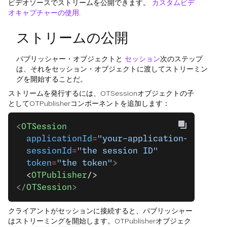
ビデオソースでストリームを公開できます。
カスタムビデ
オキャプチャーの使用
.
ストリームの公開
パブリッシャー・オブジェクトと
セッション
次のステップ
は、それをセッション・オブジェクトに渡してストリーミン
グを開始することだ。
ストリームを発行するには、OTSessionオブジェクトの子
としてOTPublisherコンポーネントを追加します：
<
OTSession
  applicationId
=
"your-application-id"
  sessionId
=
"the session ID"
  token
=
"the token"
>
  <
OTPublisher
/>
</
OTSession
>
クライアントがセッションに接続すると、パブリッシャー
はストリーミングを開始します。OTPublisherオブジェク