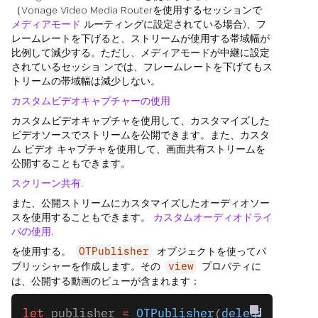
（Vonage Video Media Routerを使用するセッションで
メディアモード
ルーティングに設定されている場合)、フ
レームレートを下げると、ストリームが使用する帯域幅が
比例して減少する。ただし、メディアモードが中継に設定
されているセッショ ンでは、フレームレートを下げてもス
トリームの帯域幅は減少しない。
カスタムビデオキャプチャーの使用
カスタムビデオキャプチャを使用して、カスタマイズした
ビデオソースでストリームを公開できます。また、カスタ
ム ビデオ キャプチャを使用して、画面共有ストリームを
公開することもできます。
スクリーン共有
.
また、公開ストリームにカスタマイズしたオーディオソー
スを使用することもできます。
カスタムオーディオドライ
バの使用
.
を使用する。
オブジェクトを使ってパ
OTPublisher
ブリッシャーを作成します。その
プロパティに
view
は、公開する動画のビューが含まれます：
let
 publisher 
=
 OTPublisher
(
delegate
: 
sel