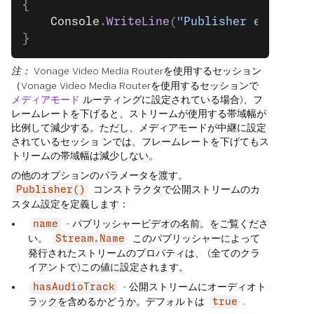
{
    Console
.
WriteLine
(
"Publisher error:"
 
}
注：
Vonage Video Media Routerを使用するセッション
（Vonage Video Media Routerを使用するセッションで
メディアモード
ルーティングに設定されている場合)、フ
レームレートを下げると、ストリームが使用する帯域幅が
比例して減少する。ただし、メディアモードが中継に設定
されているセッショ ンでは、フレームレートを下げてもス
トリームの帯域幅は減少しない。
の他のオプションのパラメータを渡す。
コンストラクタで公開ストリームのカ
Publisher()
スタム設定を定義します：
- パブリッシャービデオの名前。をご覧くださ
name
い。
このパブリッシャーによって
Stream.Name
発行されたストリームのプロパティは、 (全てのクラ
イアントで)この値に設定されます。
- 公開ストリームにオーディオト
hasAudioTrack
ラックを含めるかどうか。デフォルトは
.
true