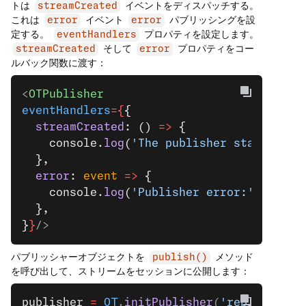
トは
イベントをディスパッチする。
streamCreated
これは
イベント
パブリッシングを設
error
error
定する。
プロパティを設定します。
eventHandlers
そして
プロパティをコー
streamCreated
error
ルバック関数に渡す：
<
OTPublisher
eventHandlers
={
{
  streamCreated
: () 
=>
 {
    console.
log
(
'The publisher started st
  },
  error
: 
event
 =>
 {
    console.
log
(
'Publisher error:'
, event
  },
}
}
/>
パブリッシャーオブジェクトを
メソッド
publish()
を呼び出して、ストリームをセッションに公開します：
publisher
 =
 OT
.
initPublisher
(
'replacement