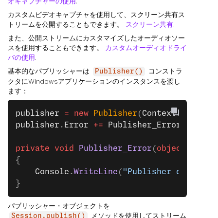
オキャプチャーの使用
.
カスタムビデオキャプチャを使用して、スクリーン共有ス
トリームを公開することもできます。
スクリーン共有
.
また、公開ストリームにカスタマイズしたオーディオソー
スを使用することもできます。
カスタムオーディオドライ
バの使用
.
基本的なパブリッシャーは
コンストラ
Publisher()
クタにWindowsアプリケーションのインスタンスを渡し
ます：
publisher
 =
 new
 Publisher
(
Context
.
Instanc
publisher
.
Error
 +=
 Publisher_Error
;
private
 void
 Publisher_Error
(
object
 sende
{
    Console
.
WriteLine
(
"Publisher error:"
 
}
パブリッシャー・オブジェクトを
メソッドを使用してストリーム
Session.publish()