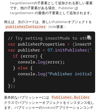
targetElementの子要素として追加される新しい要素
です。他の子要素がある場合、Publisher は
targetElement の最後の子要素として追加されます。
例えば、次のコードは、新しいPublisherオブジェクトを
DOM要素：
publisherContainer
// Try setting insertMode to other values
var
 publisherProperties
 =
 {
insertMode: 
"a
var
 publisher
 =
 OT
.
initPublisher
(
'publish
  if
 (error) {
    console.
log
(error);
  } 
else
 {
    console.
log
(
"Publisher initialized."
)
  }
}
);
基本的なパブリッシャーには
Publisher.Builder
クラスでパブリッシャーオブジェクトをインスタンス化し
ます。パブリッシャーのAndroidアプリケーションコンテ