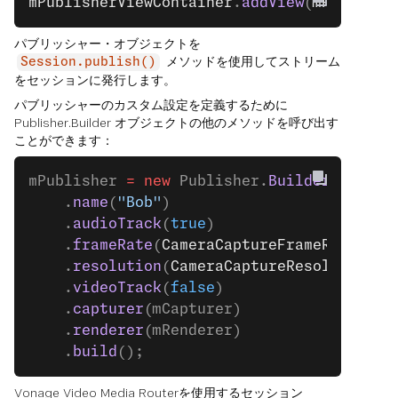
mPublisherViewContainer
.
addView
(
mPublishe
パブリッシャー・オブジェクトを
メソッドを使用してストリーム
Session.publish()
をセッションに発行します。
パブリッシャーのカスタム設定を定義するために
Publisher.Builder オブジェクトの他のメソッドを呼び出す
ことができます：
mPublisher 
=
 new
 Publisher.
Builder
(contex
    .
name
(
"Bob"
)
    .
audioTrack
(
true
)
    .
frameRate
(
CameraCaptureFrameRate
.
FPS
    .
resolution
(
CameraCaptureResolution
.
L
    .
videoTrack
(
false
)
    .
capturer
(mCapturer)
    .
renderer
(mRenderer)
    .
build
();
Vonage Video Media Routerを使用するセッション