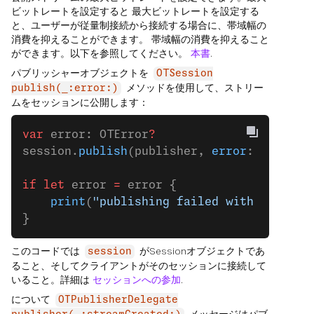
ビットレートを設定すると 最大ビットレートを設定する
と、ユーザーが従量制接続から接続する場合に、帯域幅の
消費を抑えることができます。 帯域幅の消費を抑えること
ができます。以下を参照してください。
本書
.
パブリッシャーオブジェクトを
OTSession
メソッドを使用して、ストリー
publish(_:error:)
ムをセッションに公開します：
var
 error: OTError
?
session.
publish
(publisher, 
error
: 
&
error)
if
 let
 error 
=
 error {
    print
(
"publishing failed with error: 
}
このコードでは
がSessionオブジェクトであ
session
ること、そしてクライアントがそのセッションに接続して
いること。詳細は
セッションへの参加
.
について
OTPublisherDelegate