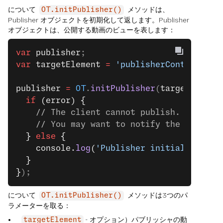
について
メソッドは、
OT.initPublisher()
Publisher オブジェクトを初期化して返します。Publisher
オブジェクトは、公開する動画のビューを表します：
var
 publisher
;
var
 targetElement
 =
 'publisherContainer'
;
publisher
 =
 OT
.
initPublisher
(
targetElemen
  if
 (error) {
    // The client cannot publish.
    // You may want to notify the user.
  } 
else
 {
    console.
log
(
'Publisher initialized.'
)
  }
}
);
について
メソッドは3つのパ
OT.initPublisher()
ラメーターを取る：
- オプション）パブリッシャの動
targetElement