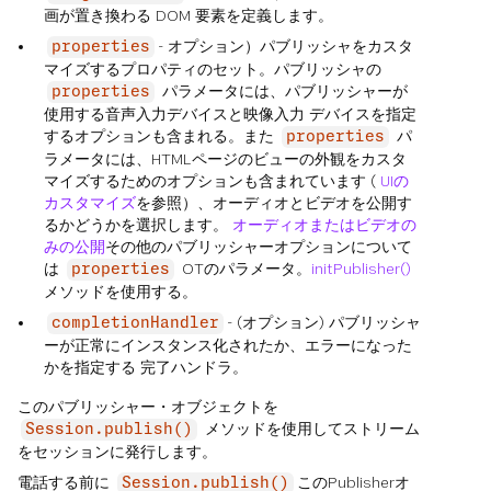
画が置き換わる DOM 要素を定義します。
- オプション）パブリッシャをカスタ
properties
マイズするプロパティのセット。パブリッシャの
パラメータには、パブリッシャーが
properties
使用する音声入力デバイスと映像入力 デバイスを指定
するオプションも含まれる。また
パ
properties
ラメータには、HTMLページのビューの外観をカスタ
マイズするためのオプションも含まれています (
UIの
カスタマイズ
を参照）、オーディオとビデオを公開す
るかどうかを選択します。
オーディオまたはビデオの
みの公開
その他のパブリッシャーオプションについて
は
OTのパラメータ。
initPublisher()
properties
メソッドを使用する。
- (オプション) パブリッシャ
completionHandler
ーが正常にインスタンス化されたか、エラーになった
かを指定する 完了ハンドラ。
このパブリッシャー・オブジェクトを
メソッドを使用してストリーム
Session.publish()
をセッションに発行します。
電話する前に
このPublisherオ
Session.publish()