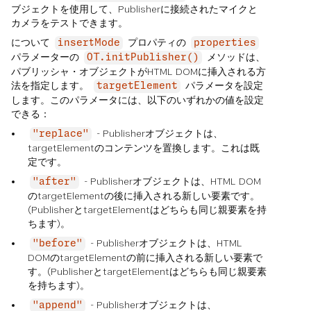
ブジェクトを使用して、Publisherに接続されたマイクと
カメラをテストできます。
について
プロパティの
insertMode
properties
パラメーターの
メソッドは、
OT.initPublisher()
パブリッシャ・オブジェクトがHTML DOMに挿入される方
法を指定します。
パラメータを設定
targetElement
します。このパラメータには、以下のいずれかの値を設定
できる：
- Publisherオブジェクトは、
"replace"
targetElementのコンテンツを置換します。これは既
定です。
- Publisherオブジェクトは、HTML DOM
"after"
のtargetElementの後に挿入される新しい要素です。
(PublisherとtargetElementはどちらも同じ親要素を持
ちます)。
- Publisherオブジェクトは、HTML
"before"
DOMのtargetElementの前に挿入される新しい要素で
す。(PublisherとtargetElementはどちらも同じ親要素
を持ちます)。
- Publisherオブジェクトは、
"append"