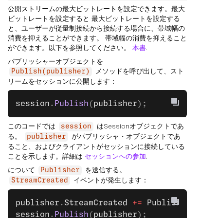
公開ストリームの最大ビットレートを設定できます。最大
ビットレートを設定すると 最大ビットレートを設定する
と、ユーザーが従量制接続から接続する場合に、帯域幅の
消費を抑えることができます。 帯域幅の消費を抑えること
ができます。以下を参照してください。
本書
.
パブリッシャーオブジェクトを
メソッドを呼び出して、スト
Publish(publisher)
リームをセッションに公開します：
session
.
Publish
(
publisher
);
このコードでは
はSessionオブジェクトであ
session
る。
がパブリッシャ・オブジェクトであ
publisher
ること、およびクライアントがセッションに接続している
ことを示します。詳細は
セッションへの参加
.
について
を送信する。
Publisher
イベントが発生します：
StreamCreated
publisher
.
StreamCreated
 +=
 Publisher_Stre
session
.
Publish
(
publisher
);