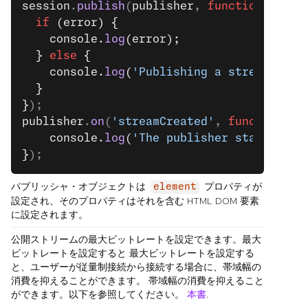
session
.
publish
(
publisher
, 
function
(
error
  if
 (error) {
    console.
log
(error);
  } 
else
 {
    console.
log
(
'Publishing a stream.'
);
  }
}
);
publisher
.
on
(
'streamCreated'
, 
function
 (
e
    console.
log
(
'The publisher started st
}
);
パブリッシャ・オブジェクトは
プロパティが
element
設定され、そのプロパティはそれを含む HTML DOM 要素
に設定されます。
公開ストリームの最大ビットレートを設定できます。最大
ビットレートを設定すると 最大ビットレートを設定する
と、ユーザーが従量制接続から接続する場合に、帯域幅の
消費を抑えることができます。 帯域幅の消費を抑えること
ができます。以下を参照してください。
本書
.