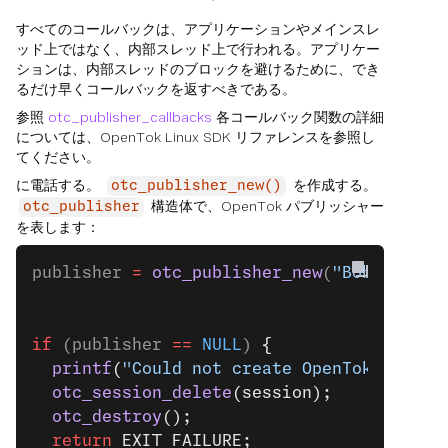
すべてのコールバックは、アプリケーションやメインスレ
ッド上ではなく、内部スレッド上で行われる。アプリケー
ションは、内部スレッドのブロックを避けるために、でき
るだけ早くコールバックを返すべきである。
参照
otc_publisher_callbacks
各コールバック関数の詳細
については、OpenTok Linux SDK リファレンスを参照し
てください。
に電話する。
を作成する。
otc_publisher_new()
構造体で、OpenTok パブリッシャー
otc_publisher
を表します：
publisher 
=
 otc_publisher_new
(
"Bob's vide
                                         
                                         
if
 (publisher 
==
 NULL
) 
{
  printf
(
"Could not create OpenTok publis
  otc_session_delete
(session);
  otc_destroy
();
  return
 EXIT_FAILURE;