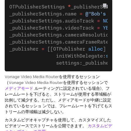
OTPublisherSettings 
*
_publisherSettings 
=
_publisherSettings.name 
=
 @"Bob's video"
;
_publisherSettings.audioTrack 
=
 NO
;
_publisherSettings.videoTrack 
=
 YES
;
_publisherSettings.cameraResolution 
=
 OTC
_publisherSettings.cameraFrameRate 
=
 OTCa
_publisher 
=
 [[OTPublisher 
alloc
]
                initWithDelegate:
self
                settings:_publisherSettin
Vonage Video Media Routerを使用するセッション
（Vonage Video Media Routerを使用するセッションで
メディアモード
ルーティングに設定されている場合)、フ
レームレートを下げると、ストリームが使用する帯域幅が
比例して減少する。ただし、メディアモードが中継に設定
されているセッショ ンでは、フレームレートを下げてもス
トリームの帯域幅は減少しない。
カスタムビデオキャプチャを使用して、カスタマイズした
ビデオソースでストリームを公開できます。
カスタムビデ