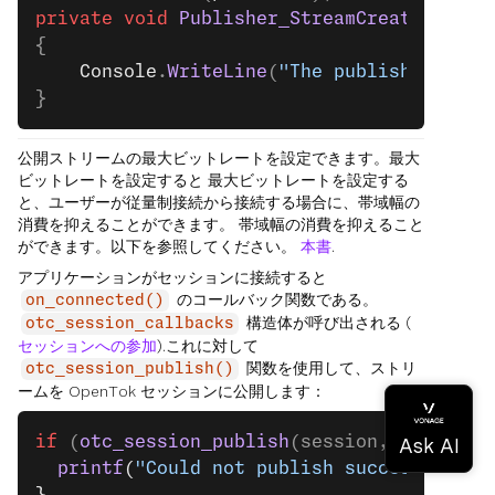
private
 void
 Publisher_StreamCreated
(
obje
{
    Console
.
WriteLine
(
"The publisher star
}
公開ストリームの最大ビットレートを設定できます。最大
ビットレートを設定すると 最大ビットレートを設定する
と、ユーザーが従量制接続から接続する場合に、帯域幅の
消費を抑えることができます。 帯域幅の消費を抑えること
ができます。以下を参照してください。
本書
.
アプリケーションがセッションに接続すると
のコールバック関数である。
on_connected()
構造体が呼び出される (
otc_session_callbacks
セッションへの参加
).これに対して
関数を使用して、ストリ
otc_session_publish()
ームを OpenTok セッションに公開します：
if
 (
otc_session_publish
(session, publishe
  printf
(
"Could not publish successfully.