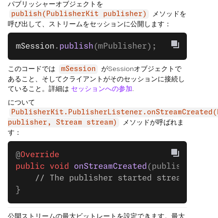
パブリッシャーオブジェクトを
メソッドを
publish(PublisherKit publisher)
呼び出して、ストリームをセッションに公開します：
mSession
.
publish
(mPublisher);
このコードでは
がSessionオブジェクトで
mSession
あること、そしてクライアントがそのセッションに接続し
ていること。詳細は
セッションへの参加
.
について
PublisherKit.PublisherListener.onStreamCreated(
メソッドが呼ばれま
publisher, Stream stream)
す：
@
Override
public
 void
 onStreamCreated
(publisher, st
    // The publisher started streaming.
}
公開ストリームの最大ビットレートを設定できます。最大