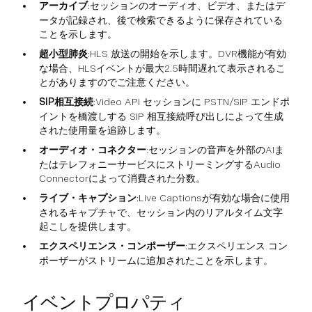
アーカイブ
:セッションのオーディオ、ビデオ、またはデ
ータが記録され、後で検索できるように保存されている
ことを示します。
超小型肺炎
:HLS 放送の開始を示します。DVR機能が有効
な場合、HLSイベントが最大2.5時間遅れて表示されるこ
とがありますのでご注意ください。
SIP相互接続
:Video API セッションに PSTN/SIP エンドポ
イントを橋渡しする SIP 相互接続呼び出しによって生成
された使用量を追跡します。
オーディオ・コネクター
:セッションの音声を外部のAIま
たはテレフォニーサービスにストリーミングするAudio
Connectorによって消費された分数。
ライブ・キャプション
:Live Captionsが有効な場合に使用
されるキャプチャで、セッション内のリアルタイム文字
起こしを提供します。
エクスペリエンス・コンポーザー
:エクスペリエンス コン
ポーザーがストリームに追加されたことを示します。
イベントプロパティ