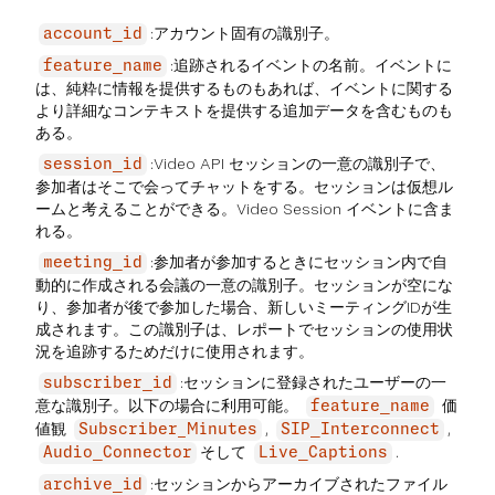
:アカウント固有の識別子。
account_id
:追跡されるイベントの名前。イベントに
feature_name
は、純粋に情報を提供するものもあれば、イベントに関する
より詳細なコンテキストを提供する追加データを含むものも
ある。
:Video API セッションの一意の識別子で、
session_id
参加者はそこで会ってチャットをする。セッションは仮想ル
ームと考えることができる。Video Session イベントに含ま
れる。
:参加者が参加するときにセッション内で自
meeting_id
動的に作成される会議の一意の識別子。セッションが空にな
り、参加者が後で参加した場合、新しいミーティングIDが生
成されます。この識別子は、レポートでセッションの使用状
況を追跡するためだけに使用されます。
:セッションに登録されたユーザーの一
subscriber_id
意な識別子。以下の場合に利用可能。
価
feature_name
値観
,
,
Subscriber_Minutes
SIP_Interconnect
そして
.
Audio_Connector
Live_Captions
:セッションからアーカイブされたファイル
archive_id