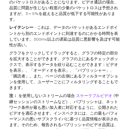
のパケットロスがあることになります。ビデオ通話の場合、
品質に問題が生じない程度の少量のパケットロスは予想され
ますが、3～5%を超えると品質が低下する可能性がありま
す。
レイテンシー
- これは、データのパケットがあるエンドポイ
ントから別のエンドポイントに到達するのにかかる時間を表
しています。300ms以上の遅延は品質に悪影響を及ぼす可能
性が高い。
グラフをクリックしてドラッグすると、グラフの特定の部分
を拡大することができます。グラフの上にあるチェックボッ
クスで、表示するデータを絞り込むことができます：ビデオ
を表示」、「オーディオを表示」、「パブリッシャー」、
「購読者」。また、ページの左側にあるフィルターオプショ
ンを使用して、ユーザーごとにフィルタリングすることもで
きます。
注：
を使用しないストリームの場合
スケーラブルビデオ
(中
継セッションのストリームなど）、パブリッシャは、ネット
ワーク条件が最も悪い加入者に対応するように、公開された
ビデオを適応させます。インスペクタには、この最もパフォ
ーマンスの悪いサブスクライバに基づく品質情報が表示され
ます。そのため、報告されるパブリッシャのビデオ品質は、