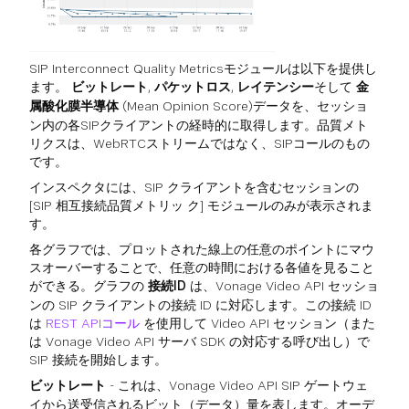
SIP Interconnect Quality Metricsモジュールは以下を提供し
ます。
ビットレート
,
パケットロス
,
レイテンシー
そして
金
属酸化膜半導体
(Mean Opinion Score)データを、セッショ
ン内の各SIPクライアントの経時的に取得します。品質メト
リクスは、WebRTCストリームではなく、SIPコールのもの
です。
インスペクタには、SIP クライアントを含むセッションの
[SIP 相互接続品質メトリッ ク] モジュールのみが表示されま
す。
各グラフでは、プロットされた線上の任意のポイントにマウ
スオーバーすることで、任意の時間における各値を見ること
ができる。グラフの
接続ID
は、Vonage Video API セッショ
ンの SIP クライアントの接続 ID に対応します。この接続 ID
は
REST APIコール
を使用して Video API セッション（また
は Vonage Video API サーバ SDK の対応する呼び出し）で
SIP 接続を開始します。
ビットレート
- これは、Vonage Video API SIP ゲートウェ
イから送受信されるビット（データ）量を表します。オーデ