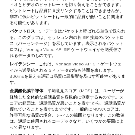
ィオとビデオのビットレートを切り替えることができます。
ビットレートは品質に直接リンクすることはできませんが、
非常に低いビットレートは一般的に品質が低いことに関連す
る可能性があります。
パケットロス
- SIPデータはパケットと呼ばれる単位で送られ
る。このグラフは、セッション内の各 SIP 接続のパケットロ
ス（パーセンテージ）を示しています。表示されるパケット
ロスは、Vonage Video API SIP ゲートウェイから送受信さ
れるデータのものです。
レイテンシー
- これは、Vonage Video API SIP ゲートウェ
イから送受信される SIP データの待ち時間を表します。
300msを超える遅延は品質に悪影響を及ぼす可能性がありま
す。
金属酸化膜半導体
- 平均意見スコア（MOS）は、ユーザーが
経験した全体的な通話品質を客観的に測定するものです。ス
コアの範囲は、通話品質が悪いことを表す1から、通話品質が
優れていることを表す5までです。一般的にMOSスコアは、
許容可能な品質の場合、3～4.5の範囲となります。この数値
は、通話に使用されるコーデックなど、いくつかの要因によ
って異なります。