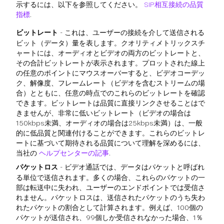
示するには、以下を参照してください。
SIP相互接続の品質
指標
.
ビットレート
- これは、ユーザーの接続を介して送信される
ビット（データ）量を表します。クオリティメトリックスチ
ャートには、オーディオとビデオの両方のビットレートと、
その合計ビットレートが表示されます。プロットされた線上
の任意のポイントにマウスオーバーすると、ビデオコーデッ
ク、解像度、フレームレート（ビデオを含むストリームの場
合）とともに、任意の時点でのこれらのビットレートを確認
できます。ビットレートは品質に直接リンクさせることはで
きませんが、非常に低いビットレート（ビデオの場合は
150kbps未満、オーディオの場合は25kbps未満）は、一般
的に低品質と関連付けることができます。これらのビットレ
ートに基づいて期待される品質について理解を深めるには、
当社の
ヘルプセンターの記事
.
パケットロス
- ビデオ通話では、データはパケットと呼ばれ
る単位で送信されます。多くの場合、これらのパケットの一
部は転送中に失われ、ユーザーのエンドポイントでは受信さ
れません。パケットロスは、送信されたパケットのうち失わ
れたパケットの割合として計算されます。例えば、100個の
パケットが送信され、99個しか受信されなかった場合、1％