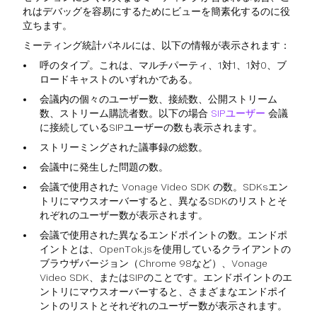
れはデバッグを容易にするためにビューを簡素化するのに役
立ちます。
ミーティング統計パネルには、以下の情報が表示されます：
呼のタイプ。これは、マルチパーティ、1対1、1対0、ブ
ロードキャストのいずれかである。
会議内の個々のユーザー数、接続数、公開ストリーム
数、ストリーム購読者数。以下の場合
SIPユーザー
会議
に接続しているSIPユーザーの数も表示されます。
ストリーミングされた議事録の総数。
会議中に発生した問題の数。
会議で使用された Vonage Video SDK の数。SDKsエン
トリにマウスオーバーすると、異なるSDKのリストとそ
れぞれのユーザー数が表示されます。
会議で使用された異なるエンドポイントの数。エンドポ
イントとは、OpenTok.jsを使用しているクライアントの
ブラウザバージョン（Chrome 98など）、Vonage
Video SDK、またはSIPのことです。エンドポイントのエ
ントリにマウスオーバーすると、さまざまなエンドポイ
ントのリストとそれぞれのユーザー数が表示されます。