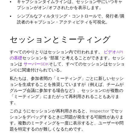
キャプションタイムラインは、セッション中にいつキャ
プションがオン/オフされたかを表示します。
シンプルなフィルタリング・コントロールで、発行者/購
読者のキャプション・アクティビティを可視化。
セッションとミーティング
すべてのやりとりはセッション内で行われます。
ビデオAPI
の基礎
セッションを "部屋 "と考えることができます。セッシ
ョンは
サーバーSDK
そして、すべてのセッションはセッショ
ンIDに関連付けられている。
私たちは、参加者間の「ミーティング」ごとに新しいセッシ
ョンを生成することを推奨していますが（例えば、チームが
グループ会議に参加する場合など）、セッションIDが複数の
「ミーティング」にまたがって再利用されることもありま
す。
このようにセッションが再利用されると、Inspector でセッ
ションをデバッグするときに問題が発生する可能性がありま
す。複数のミーティングを一度に表示すると、ユーザーや問
題を特定するのが難しくなるためです。