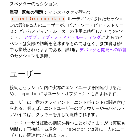
スペクターのセクション。
重要 - 既知の問題：
インスペクタが誤って
ルーティングされたセッショ
clientDisconnection
ンの最初の2人のユーザーが、ピア・ツー・ピア・ストリー
ミングからメディア・ルーターの使用に移行したときのイベ
ント。
アダプティブ・メディア・ルーティング
.これらのイ
ベントは実際の切断を意味するものではなく、参加者は移行
中も接続されたままである。詳細は
デバッグと開発への影響
のセクションを参照。
ユーザー
接続とセッション内の実際のエンドユーザを関連付けるた
め、Inspector にはユーザ・オブジェクトも含まれます。
ユーザーは一意のクライアント・エンドポイントに関連付け
られる。例えば、エンドユーザーのブラウザーやモバイル・
デバイスは、クッキーを介して追跡されます。
エンドユーザは複数の接続を持つことができますが（何度も
切断して再接続する場合）、Inspector では常に 1 人のユー
ザとしか関連付けられません。