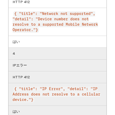
HTTP 412
{ "title": "Network not supported",
"detail": "Device number does not
resolve to a supported Mobile Network
Operator."}
はい
4
IPエラー
HTTP 412
{ "title": "IP Error", "detail": "IP
Address does not resolve to a cellular
device."}
はい