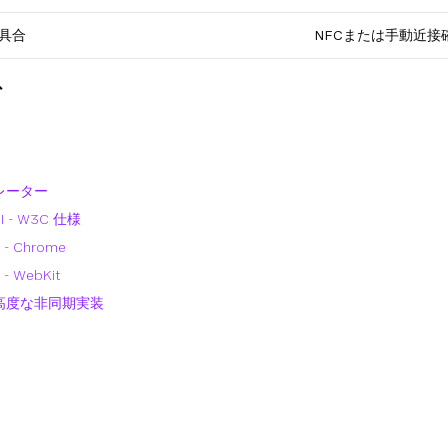
具合
NFCまたは手動近接
む
レーター
 - W3C 仕様
 Chrome
 WebKit
高度な非同期実装