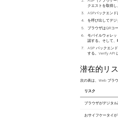
ASP（アプリケー
クエストを取得し、Web
ASPバックエン
を呼び出してデジ
ブラウザはQRコ
モバイルウォレット
認する。そして、暗号
ASP バックエンド
する。Verify API
潜在的リ
次の表は、Web ブラウザ
リスク
ブラウザがデジタル認
おサイフケータイがT