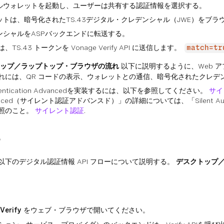
ルウォレットを起動し、ユーザーは共有する認証情報を選択する。
トは、暗号化されたTS.43デジタル・クレデンシャル（JWE）をブラ
ンシャルをASPバックエンドに転送する。
TS.43 トークンを Vonage Verify API に送信します。
match=tr
ップ／ラップトップ・ブラウザの流れ
以下に説明するように、Web アプリケー
れには、QR コードの表示、ウォレットとの通信、暗号化されたクレデ
 Authentication Advancedを実装するには、以下を参照してください。
サイ
 Advanced（サイレント認証アドバンスド）」の詳細については、「Silent A
照のこと。
サイレント認証
.
ー
下のデジタル認証情報 API フローについて説明する。
デスクトップ
Verify
をウェブ・ブラウザで開いてください。