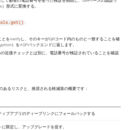
呼び出して顧客の電話番号を使った検証を開始し、SIMベースの認証リ
ations）形式に変換する。
.
ials.get()
とをVerifyし、そのキーがQRコード内のものと一致することを確
ryption）をASPバックエンドに返します。
luetoothの近接チェックとは別に、電話番号が検証されていることを確認
生する可能性のあるリスクと、推奨される軽減策の概要です：
ティブアプリのディープリンクにフォールバックする
トに限定し、アップグレードを促す。