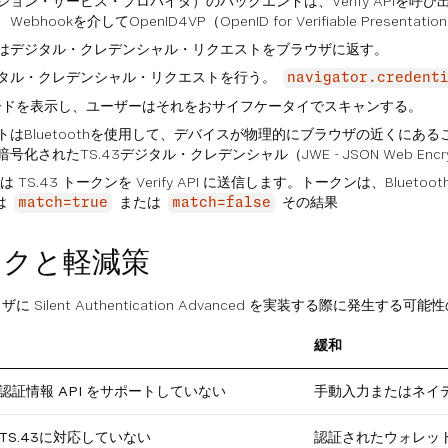
ション・サービス・プロバイダ）のバックエンドは、Verify APIを
hookを介してOpenID4VP（OpenID for Verifiable Present
ドはデジタル・クレデンシャル・リクエストをブラウザに返す。
タル・クレデンシャル・リクエストを行う。
navigator.credent
ードを表示し、ユーザーはそれをおサイフケータイでスキャンする。
はBluetoothを使用して、デバイスが物理的にブラウザの近くにあるこ
化されたTS.43デジタル・クレデンシャル（JWE - JSON Web Enc
は TS.43 トークンを Verify API に送信します。トークンは、B
 は
または
その結果
match=true
match=false
スクと軽減策
に Silent Authentication Advanced を実装する際に発
緩和
証情報 API をサポートしていない
手動入力またはネイ
S.43に対応していない
認証されたウォレッ