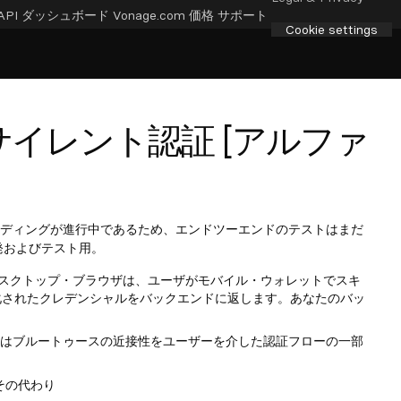
API ダッシュボード
Vonage.com
価格
サポート
Cookie settings
イレント認証 [アルファ
ライ・オンボーディングが進行中であるため、エンドツーエンドのテストはまだ
発およびテスト用。
デスクトップ・ブラウザは、ユーザがモバイル・ウォレットでスキ
暗号化されたクレデンシャルをバックエンドに返します。あなたのバッ
トはブルートゥースの近接性をユーザーを介した認証フローの一部
その代わり