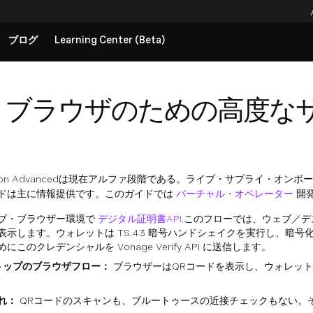
ブログ
Learning Center (Beta)
ブラウザのための高度なサ
hentication Advancedは現在アルファ段階である。ライブ・サプ
ドは主に情報提供です。このガイドでは
バーチャル・オペレーター
開
ブ・ブラウザー環境で
デジタル証明書API
.このフローでは、ウェブ／
を表示します。ウォレットは TS.43 暗号ハンドシェイクを実行し、
このクレデンシャルを Vonage Verify API に送信します。
トップのブラウザフロー：
ブラウザーはQRコードを表示し、ウォレッ
れ：
QRコードのスキャンも、ブルートゥースの近接チェックもない。