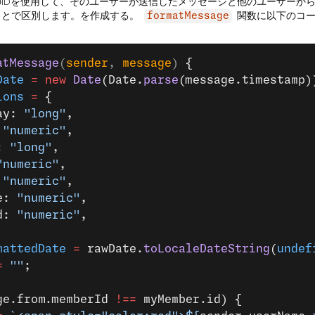
IDを使用して、そのユーザーが送信したメッセージと他のユーザーか
ことで区別します。を作成する。
関数に以下のコー
formatMessage
atMessage
(
sender
, 
message
) 
{
Date
 =
 new
 Date
(Date.
parse
(message.timestamp)
ions
 =
 {
ay: 
"long"
,
 
"numeric"
,
: 
"long"
,
"numeric"
,
 
"numeric"
,
e: 
"numeric"
,
d: 
"numeric"
,
mattedDate
 =
 rawDate.
toLocaleDateString
(
undef
=
 ""
;
ge.from.memberId 
!==
 myMember.id) {