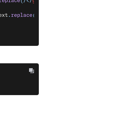
replace
(
/</
g
,
"&lt;"
)
} (${
formattedDate
}): <b>
ext
.
replace
(
/</
g
,
"&lt;"
)
}</b>`
;