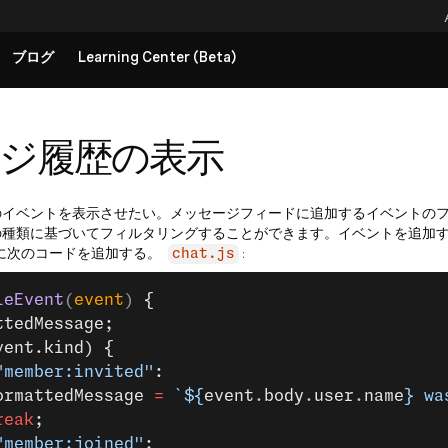
ブログ
Learning Center (Beta)
ジ履歴の表示
のイベントを表示させたい。メッセージフィードに追加するイベントの
の種類に基づいてフィルタリングすることができます。イベントを追加
に次のコードを追加する。
:
chat.js
leEvent
(
event
) 
{
ttedMessage;
vent.kind) {
"member:invited"
:
ormattedMessage 
=
 `${
event
.
body
.
user
.
name
} wa
reak
;
"member:joined"
: