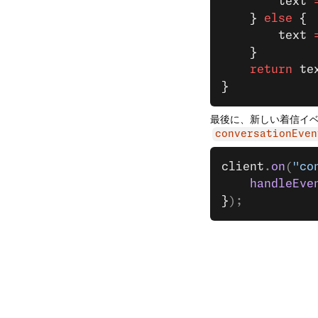
        text 
    } 
else
 {
        text 
    }
    return
 te
}
最後に、新しい着信イ
conversationEven
client
.
on
(
"co
    handleEve
}
);