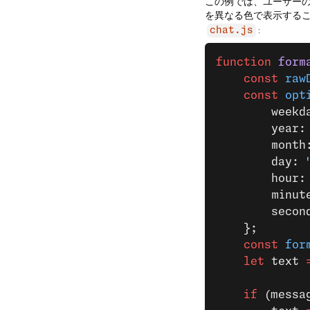
この例では、ユーザーの
を異なる色で表示する
:
chat.js
function
 form
    const
 raw
    const
 opt
        weekd
        year:
        month
        day: 
        hour:
        minut
        secon
    };
    const
 for
    let
 text 
    if
 (messa