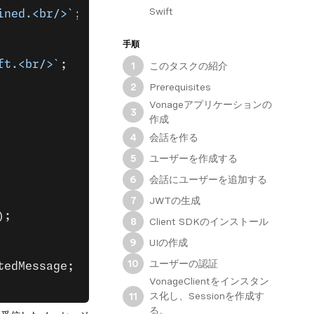
Swift
ined.<br/>`
;
手順
ft.<br/>`
;
このタスクの紹介
1
Prerequisites
2
Vonageアプリケーションの
3
作成
会話を作る
4
ユーザーを作成する
5
会話にユーザーを追加する
6
JWTの生成
7
);
Client SDKのインストール
8
UIの作成
9
ユーザーの認証
10
tedMessage;
VonageClientをインスタン
ス化し、Sessionを作成す
11
る。