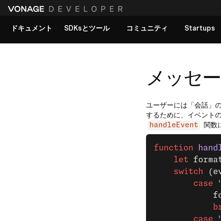
ドキュメント
SDKsとツール
コミュニティ
Startups
すべてのドキュメントを見る
メッセー
ユーザーには「会話」
するために、イベント
関数
handleEvent
function
 hand
    let
 forma
    switch
 (e
        case
 
            f
            b
        case
 