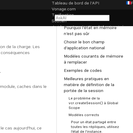
Tableau de bord de l'API
Vonage.com
NAVIGATION
Tarification
Architecture sans état
Soutien
Juridique et protection de la vie privée
Pourquoi l'état en mémoire
n'est pas sûr
Paramètres des cookies
Choisir le bon champ
on de la charge. Les
d'application national
es conséquences
Modèles courants de mémoire
à remplacer
Exemples de codes
r
Meilleures pratiques en
matière de définition de la
 module, caches dans le
portée de la session
Le problème de la
vcr.createSession() à Global
Scope
Modèles corrects
Pour un état partagé entre
toutes les répliques, utilisez
e cas aujourd'hui, ce
l'état de l'instance.