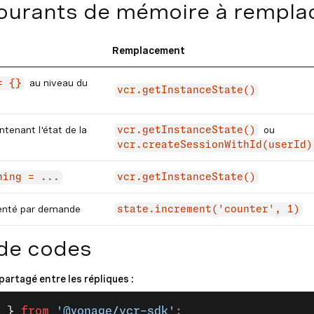
ourants de mémoire à rempla
Remplacement
au niveau du
= {}
vcr.getInstanceState()
ntenant l'état de la
ou
vcr.getInstanceState()
vcr.createSessionWithId(userId)
hing = ...
vcr.getInstanceState()
enté par demande
state.increment('counter', 1)
de codes
partagé entre les répliques :
 }
 from
 '@vonage/vcr-sdk'
;