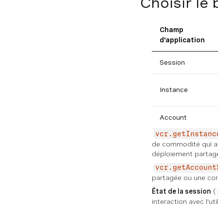
Choisir le
Intégration des SDK du serveur
Champ
Sécurité
d'application
PRESTATAIRES
Session
Vue d'ensemble
Instance
Voix
Account
Messages
vcr.getInstanc
de commodité qui att
Conversation
déploiement partag
État
vcr.getAccount
partagée ou une con
File d'attente
État de la session
(
interaction avec l'ut
Planificateur