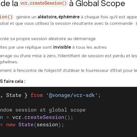
de la
à Global Scope
vcr.createSession()
génère un
aléatoire, éphémère
à chaque fois qu'il est appel
ion()
obal et que vous utilisez la session résultante avec la commande
crée sa propre session aléatoire au démarrage
tes par une réplique sont
invisible
à tous les autres
rrage ou d'une mise à zéro, l'identifiant de session est perdu et l
phelines.
ent à l'encontre de l'objectif d'utiliser le fournisseur d'État pour
 faire cela :
, State }
 from
 '@vonage/vcr-sdk'
;
ndom session at global scope
n
 =
 vcr
.
createSession
();
=
 new
 State
(
session
);