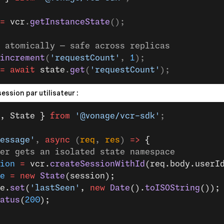
=
 vcr
.
getInstanceState
();
 atomically — safe across replicas
increment
(
'requestCount'
, 
1
);
=
 await
 state
.
get
(
'requestCount'
);
session par utilisateur :
, State }
 from
 '@vonage/vcr-sdk'
;
essage'
, 
async
 (
req
, 
res
) 
=>
 {
ser gets an isolated state namespace
ion
 =
 vcr.
createSessionWithId
(req.body.userI
e
 =
 new
 State
(session);
e.
set
(
'lastSeen'
, 
new
 Date
().
toISOString
());
atus
(
200
);