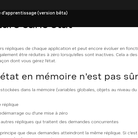
 d'apprentissage (version bêta)
ture sans état
s répliques de chaque application et peut encore évoluer en foncti
alement être réduites à zéro lorsqu'elles sont inactives. Cela a d
açon dont vous gérez l'état.
'état en mémoire n'est pas sû
stockées dans la mémoire (variables globales, objets au niveau du
e réplique
redémarrage ou d'une mise à zéro
es autres répliques qui traitent des demandes concurrentes
principe que deux demandes atteindront la même réplique. Si c'est l