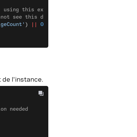
, using this exact session ID.
nnot see this data.
ageCount'
) 
||
 0
) 
+
 1
);
 de l'instance.
ion needed