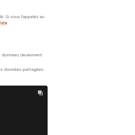
é. Si vous l'appelez au
new
es données deviennent
 les données partagées.