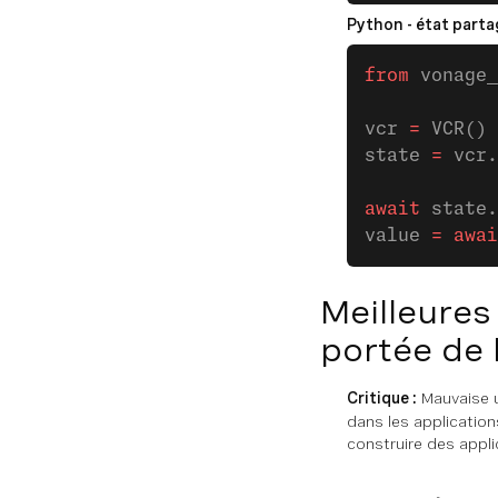
Python - état partag
from
 vonage_
vcr 
=
 VCR()
state 
=
 vcr.
await
 state.
value 
=
 awai
Meilleures
portée de 
Critique :
Mauvaise u
dans les applicatio
construire des appl