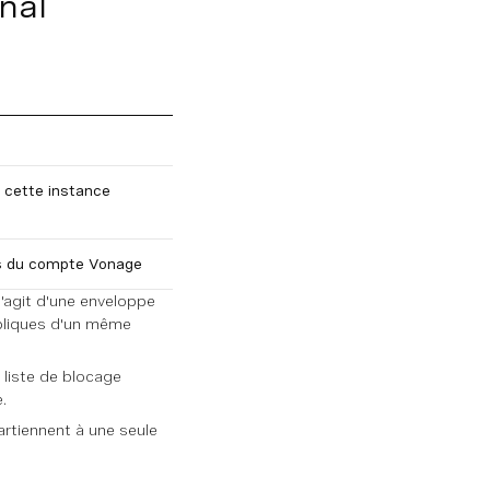
nal
e cette instance
ns du compte Vonage
 s'agit d'une enveloppe
répliques d'un même
 liste de blocage
.
artiennent à une seule