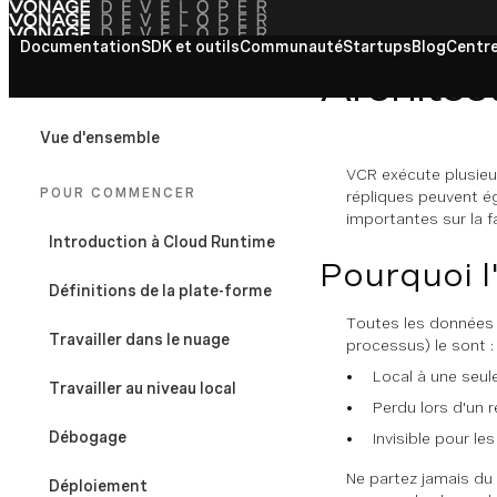
Documentation
Voir tous les documents
SDK et outils
Communauté
Startups
Blog
Centre
Architec
VONAGE CLOUD RUNTIME
Vue d'ensemble
VCR exécute plusieur
POUR COMMENCER
répliques peuvent ég
importantes sur la f
Introduction à Cloud Runtime
Pourquoi l
Définitions de la plate-forme
Toutes les données 
Travailler dans le nuage
processus) le sont :
Local à une seul
Travailler au niveau local
Perdu lors d'un 
Débogage
Invisible pour l
Ne partez jamais du 
Déploiement