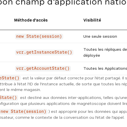
 bon champ d'application natio
Méthode d'accès
Visibilité
Une seule session
new State(session)
Toutes les répliques d
vcr.getInstanceState()
déployée
Toutes les Applicatio
vcr.getAccountState()
est la valeur par défaut correcte pour l'état partagé. Il
eState()
ribue à l'état l'ID de l'instance actuelle, de sorte que toutes les 
ent le même magasin.
est destiné aux données inter-applications, telles qu'une
State()
figuration que plusieurs applications de magnétoscope doivent lire
) est approprié pour les données qui app
new State(session)
ilisateur, comme le contexte de la conversation ou l'état de l'appel.