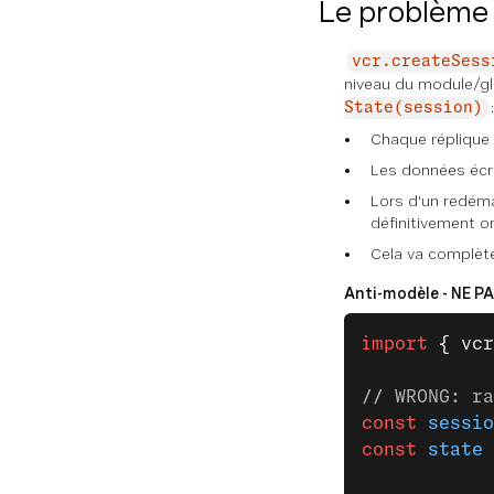
Le problème 
vcr.createSess
niveau du module/gl
:
State(session)
Chaque réplique 
Les données écri
Lors d'un redéma
définitivement or
Cela va complètem
Anti-modèle - NE PAS
import
 { vcr
// WRONG: ra
const
 sessio
const
 state
 