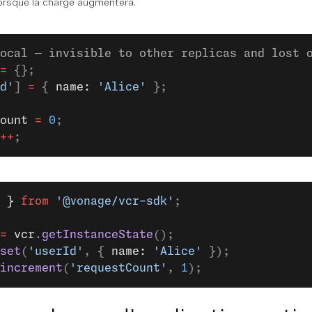
lorsque la charge augmentera.
ocal — invisible to other replicas and lost 
=
 {};
d'
] 
=
 { 
name: 
'Alice'
 };
ount
 =
 0
;
++
;
 }
 from
 '@vonage/vcr-sdk'
;
=
 vcr
.
getInstanceState
();
set
(
'userId'
, { 
name: 
'Alice'
 });
increment
(
'requestCount'
, 
1
);