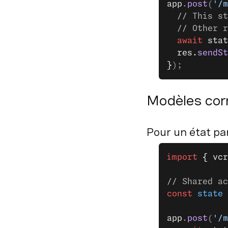
app
.
post
(
'/m
  // This st
  // Other r
  await
 stat
  res.
sendSt
}
);
Modèles cor
Pour un état par
import
 { vcr
// Shared ac
const
 state
 
app
.
post
(
'/m