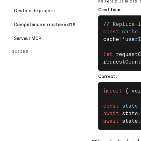
ne sera plus le cas 
C'est faux :
Gestion de projets
// Replica-l
Compétence en matière d'IA
const
 cache
 
Serveur MCP
cache
[
'userI
GUIDES
let
 requestC
requestCount
Vue d'ensemble
Correct :
Fichier de configuration
import
 { vcr
Sessions
const
 state
 
Secrets
await
 state
.
Vue d'ensemble du SDK
await
 state
.
Architecture sans état