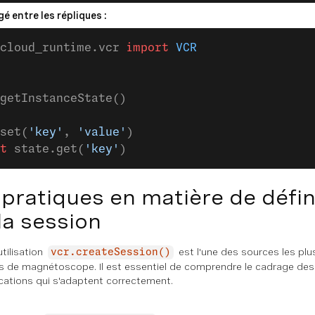
é entre les répliques :
cloud_runtime.vcr 
import
 VCR
getInstanceState()
set(
'key'
, 
'value'
)
t
 state.get(
'key'
)
 pratiques en matière de défini
la session
tilisation
est l'une des sources les pl
vcr.createSession()
ns de magnétoscope. Il est essentiel de comprendre le cadrage de
ications qui s'adaptent correctement.