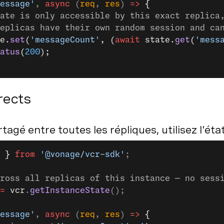
essage'
, 
async
 (
req
, 
res
) 
=>
 {
ate is only accessible by this exact replica
eplicas have their own random session and ca
e.
set
(
'messageCount'
, (
await
 state.
get
(
'mess
atus
(
200
);
rects
tagé entre toutes les répliques, utilisez l'état
 }
 from
 '@vonage/vcr-sdk'
;
ross all replicas of this instance — no sess
=
 vcr
.
getInstanceState
();
essage'
, 
async
 (
req
, 
res
) 
=>
 {