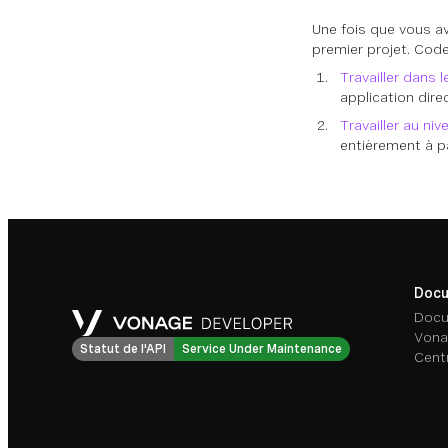
Une fois que vous a
premier projet. Code
Travailler dans 
application dire
Travailler au niv
entièrement à pa
Docu
Docu
Vona
Statut de l'API
Service Under Maintenance
Cent