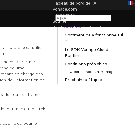
Tableau de bord de l'API
Vonage.com
NAVIGATION
Tarification
Introduction à Cloud
Soutien
Runtime
Juridique et protection de la vie privée
Comment cela fonctionne-t-il
?
Paramètres des cookies
structure pour utiliser
Le SDK Vonage Cloud
ent.
Runtime
 lancées à partir de
Conditions préalables
grand volume
Créer un Account Vonage
, prenant en charge des
Prochaines étapes
on de l'information de
s des outils et des
e de communication, tels
isponibles pour le