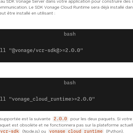
nt au SDK Vonage Server dans votre application pour construire des
communication. Le SDK Vonage Cloud Runtime sera déjà installé dan
ut être installé en utilisant :
ll "@vonage/vcr-sdk@>=2.0.0"
ll "vonage_cloud_runtime>=2.0.0"
 supportée est la suivante
pour les deux paquets. Si votre
2.0.0
aquet est obsolète et ne fonctionnera pas sur la plateforme actuell
(Node.js) ou
(Python).
/vcr-sdk
vonage_cloud_runtime