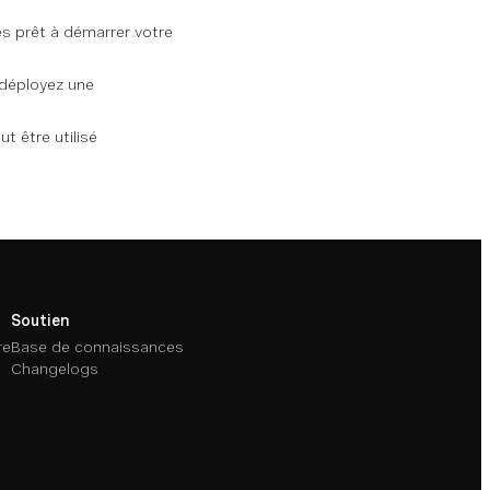
s prêt à démarrer votre
, déployez une
ut être utilisé
Soutien
re
Base de connaissances
Changelogs