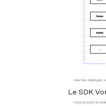
Intégration des SDK du serveur
Sécurité
PRESTATAIRES
Vue d'ensemble
Voix
Messages
Conversation
Une fois déployée, v
État
Le SDK Vo
File d'attente
Planificateur
Vous pouvez accéder