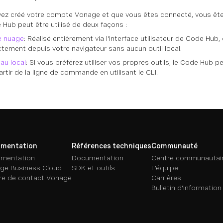
vez créé votre compte Vonage et que vous êtes connecté, vous ête
 Hub peut être utilisé de deux façons :
le nuage
: Réalisé entièrement via l'interface utilisateur de Code Hub
ctement depuis votre navigateur sans aucun outil local.
eau local
: Si vous préférez utiliser vos propres outils, le Code Hub pe
rtir de la ligne de commande en utilisant le CLI.
mentation
Références techniques
Communauté
mentation
Documentation
Centre communautai
ge Business Cloud
SDK et outils
L'équipe
re de contact Vonage
Carrières
Bulletin d'information