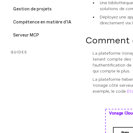
Une bibliothèque
solutions de co
Gestion de projets
Déployez une app
Compétence en matière d'IA
directement via l
Serveur MCP
Comment ce
GUIDES
La plateforme Vonage
tenant compte des f
l'authentification d
Vue d'ensemble
qui compte le plus.
Fichier de configuration
La plateforme hébe
Vonage côté serveur 
exemple, le code
Ét
Sessions
Secrets
Vue d'ensemble du SDK
Architecture sans état