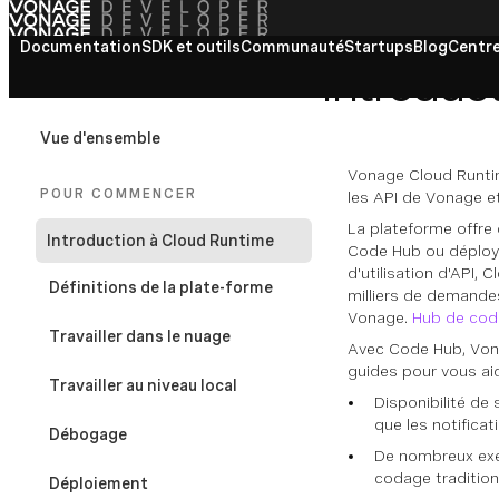
Documentation
Voir tous les documents
SDK et outils
Communauté
Startups
Blog
Centre
Introduc
VONAGE CLOUD RUNTIME
Vue d'ensemble
Vonage Cloud Runtime
POUR COMMENCER
les API de Vonage e
La plateforme offre 
Introduction à Cloud Runtime
Code Hub ou déployé
d'utilisation d'API, 
Définitions de la plate-forme
milliers de demande
Vonage.
Hub de cod
Travailler dans le nuage
Avec Code Hub, Vona
guides pour vous aid
Travailler au niveau local
Disponibilité de
que les notificat
Débogage
De nombreux exem
codage traditionn
Déploiement