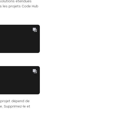
 solutions étendues
s les projets Code Hub
 projet dépend de
e. Supprimez-le et