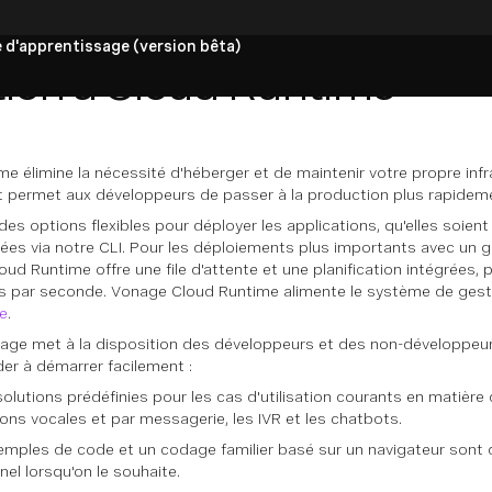
 d'apprentissage (version bêta)
tion à Cloud Runtime
 élimine la nécessité d'héberger et de maintenir votre propre infra
t permet aux développeurs de passer à la production plus rapidem
des options flexibles pour déployer les applications, qu'elles soient
es via notre CLI. Pour les déploiements plus importants avec un 
Cloud Runtime offre une file d'attente et une planification intégrées
s par seconde. Vonage Cloud Runtime alimente le système de gesti
e
.
ge met à la disposition des développeurs et des non-développeur
er à démarrer facilement :
 solutions prédéfinies pour les cas d'utilisation courants en matièr
ions vocales et par messagerie, les IVR et les chatbots.
ples de code et un codage familier basé sur un navigateur sont d
el lorsqu'on le souhaite.