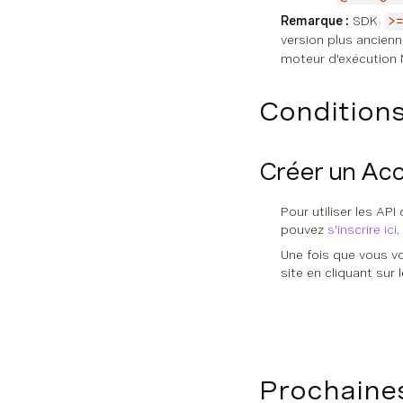
Obtenir tous les emplois programmés
Remarque :
SDK
>
Actifs
version plus ancien
Supprimer un fichier ou un répertoire
Liste des fichiers et des répertoires
moteur d'exécution 
NOTES DE MISE À JOUR
Conditions
General Release Notes
Server SDK Release Notes
Créer un Ac
CLI Release Notes
Pour utiliser les AP
pouvez
s'inscrire ici
.
Une fois que vous v
site en cliquant sur
Prochaine