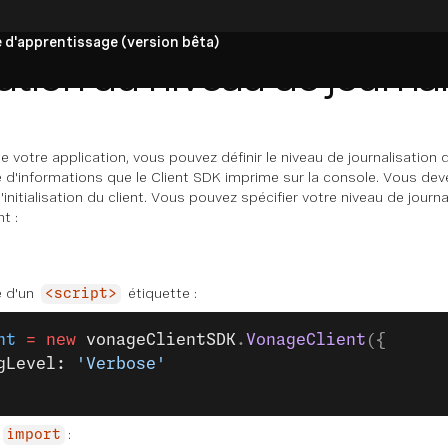
 d'apprentissage (version bêta)
tion du niveau de journal
votre application, vous pouvez définir le niveau de journalisation d
é d'informations que le Client SDK imprime sur la console. Vous deve
l'initialisation du client. Vous pouvez spécifier votre niveau de journ
nt :
e d'un
étiquette :
<script>
nt
 =
 new
 vonageClientSDK
.
VonageClient
({
gLevel: 
'Verbose'
:
import