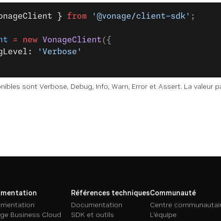
onageClient }
 from
 '@vonage/client-sdk'
;
nt
 =
 new
 VonageClient
({
gLevel: 
'Verbose'
ibles sont Verbose, Debug, Info, Warn, Error et Assert. La valeur p
mentation
Références techniques
Communauté
mentation
Documentation
Centre communautai
ge Business Cloud
SDK et outils
L'équipe