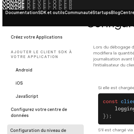
Documentation
Voir tous les documents
SDK et outils
Communauté
Startups
Blog
Centre
Configura
VONAGE-CLIENT-SDK
Créez votre Applications
Lors du débogage de 
AJOUTER LE CLIENT SDK À
modifiera la quantit
VOTRE APPLICATION
journalisation avant 
l'initialisateur du clie
Android
iOS
Si elle est chargé
JavaScript
const
 clie
    loggin
Configurez votre centre de
données
});
S'il est chargé via
Configuration du niveau de