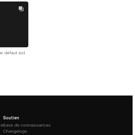
ar défaut est
Soutien
re
Base de connaissances
Changelogs