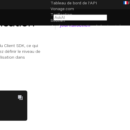
Tableau de bord de l'API
Vonage.com
NAVIGATION
Tarification
isation
Configuration du niveau de
Soutien
journalisation
Juridique et protection de la vie privée
Paramètres des cookies
u Client SDK, ce qui
z définir le niveau de
alisation dans